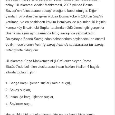
dolayı Uluslararası Adalet Mahkemesi, 2007 yılında Bosna
Savaşı’nın “uluslararası savaş” olduğunu kabul etmiştir. Diğer
yandan; Sırbistan’dan gelen orduya Bosna kökenli 100 bin Sırp’ın
katılması ve en basitinden köyüm Hemliyaşi’de öldürülen 10 kişinin
komşu köy Brezik’teki Sırplar tarafından öldürülmesi gibi gerçekler
Bosna savaşını aynı zamanda bir iç savaşı da yapmaktadır.
Dolayısıyla Bosna Savaşından bahsederken söylenecek en önemli
ve ilk mesele onun
hem iç savaş hem de uluslararası bir savaş
niteliğinde
olduğudur.
Uluslararası Ceza Mahkemesini (UCM) düzenleyen Roma
Statüsü’nde belirtilen uluslararası insan hakları ihlalleri 4 başlık
altında toplanmıştır:
Barışa karşı işlenen suçlar (saldırı suçu),
Savaş suçları,
İnsanlığa karşı işlenen suçlar,
Soykırım suçu,
Her bir ihlal birkaç eylem içermekte ve her hangi bir eylemin