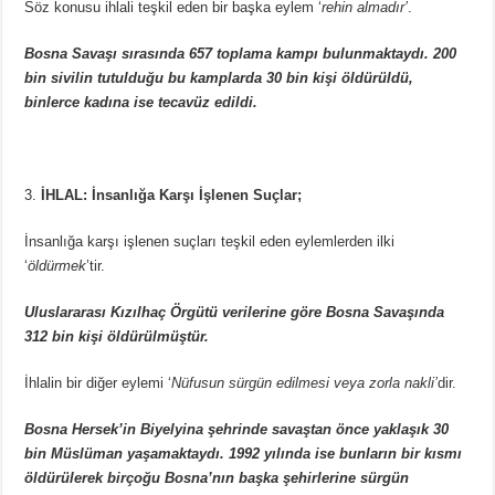
Söz konusu ihlali teşkil eden bir başka eylem ‘
rehin almadır’
.
Bosna Savaşı sırasında 657 toplama kampı bulunmaktaydı. 200
bin sivilin tutulduğu bu kamplarda 30 bin kişi öldürüldü,
binlerce kadına ise tecavüz edildi.
İHLAL: İnsanlığa Karşı İşlenen Suçlar;
İnsanlığa karşı işlenen suçları teşkil eden eylemlerden ilki
‘
öldürmek
’tir.
Uluslararası Kızılhaç Örgütü verilerine göre Bosna Savaşında
312 bin kişi öldürülmüştür.
İhlalin bir diğer eylemi ‘
Nüfusun sürgün edilmesi veya zorla nakli’
dir.
Bosna Hersek’in Biyelyina şehrinde savaştan önce yaklaşık 30
bin Müslüman yaşamaktaydı. 1992 yılında ise bunların bir kısmı
öldürülerek birçoğu Bosna’nın başka şehirlerine sürgün