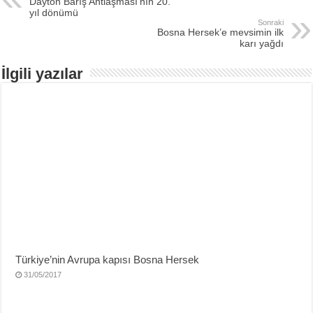
Dayton Barış Antlaşması’nın 20.
yıl dönümü
Sonraki
Bosna Hersek’e mevsimin ilk
karı yağdı
İlgili yazılar
Türkiye’nin Avrupa kapısı Bosna Hersek
31/05/2017