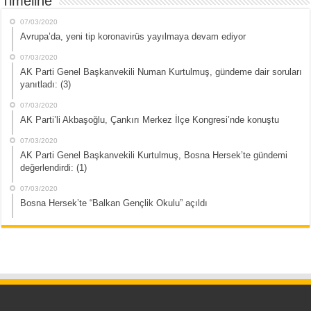
Timeline
07/03/2020
Avrupa’da, yeni tip koronavirüs yayılmaya devam ediyor
07/03/2020
AK Parti Genel Başkanvekili Numan Kurtulmuş, gündeme dair soruları
yanıtladı: (3)
07/03/2020
AK Parti’li Akbaşoğlu, Çankırı Merkez İlçe Kongresi’nde konuştu
07/03/2020
AK Parti Genel Başkanvekili Kurtulmuş, Bosna Hersek’te gündemi
değerlendirdi: (1)
07/03/2020
Bosna Hersek’te “Balkan Gençlik Okulu” açıldı