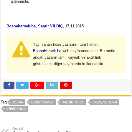
işlenmiştir.
Bosnahersek.ba
,
Samir VİLDİÇ
,
17.11.2015
Yayınlanan köşe yazısının tüm hakları
BosnaHersek.ba
web sayfasında aittir. Bu metin
ancak yazarın ismi, kaynak ve aktif link
gösterilerek diğer sayfalarda kullanılabilirr.
Tag
BOSNA
BOSNA SAVAŞI
SALDIRI SUÇU
SAVAŞ SUÇLARI
SREBRENICA
Önceki