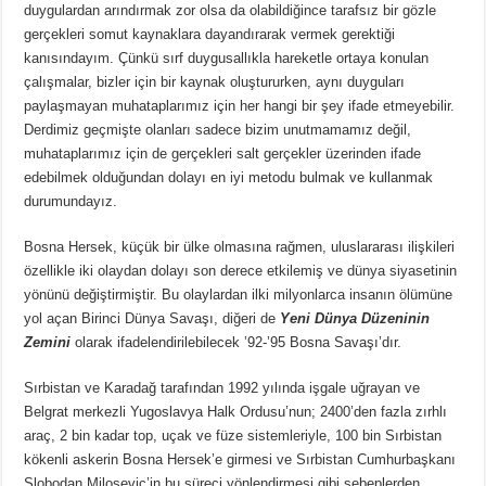
duygulardan arındırmak zor olsa da olabildiğince tarafsız bir gözle
gerçekleri somut kaynaklara dayandırarak vermek gerektiği
kanısındayım. Çünkü sırf duygusallıkla hareketle ortaya konulan
çalışmalar, bizler için bir kaynak oluştururken, aynı duyguları
paylaşmayan muhataplarımız için her hangi bir şey ifade etmeyebilir.
Derdimiz geçmişte olanları sadece bizim unutmamamız değil,
muhataplarımız için de gerçekleri salt gerçekler üzerinden ifade
edebilmek olduğundan dolayı en iyi metodu bulmak ve kullanmak
durumundayız.
Bosna Hersek, küçük bir ülke olmasına rağmen, uluslararası ilişkileri
özellikle iki olaydan dolayı son derece etkilemiş ve dünya siyasetinin
yönünü değiştirmiştir. Bu olaylardan ilki milyonlarca insanın ölümüne
yol açan Birinci Dünya Savaşı, diğeri de
Yeni Dünya Düzeninin
Zemini
olarak ifadelendirilebilecek ’92-’95 Bosna Savaşı’dır.
Sırbistan ve Karadağ tarafından 1992 yılında işgale uğrayan ve
Belgrat merkezli Yugoslavya Halk Ordusu’nun; 2400’den fazla zırhlı
araç, 2 bin kadar top, uçak ve füze sistemleriyle, 100 bin Sırbistan
kökenli askerin Bosna Hersek’e girmesi ve Sırbistan Cumhurbaşkanı
Slobodan Miloşeviç’in bu süreci yönlendirmesi gibi sebeplerden