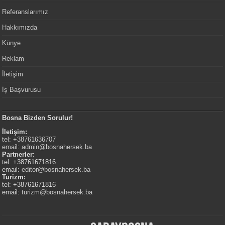
Referanslarımız
Hakkımızda
Künye
Reklam
İletişim
İş Başvurusu
Bosna Bizden Sorulur!
İletişim:
tel: +38761636707
email:
admin@bosnahersek.ba
Partnerler:
tel: +38761671816
email:
editor@bosnahersek.ba
Turizm:
tel: +38761671816
email:
turizm@bosnahersek.ba