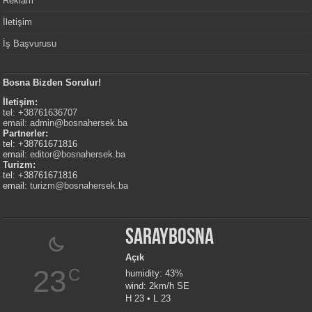
Reklam
İletişim
İş Başvurusu
Bosna Bizden Sorulur!
İletişim:
tel: +38761636707
email:
admin@bosnahersek.ba
Partnerler:
tel: +38761671816
email:
editor@bosnahersek.ba
Turizm:
tel: +38761671816
email:
turizm@bosnahersek.ba
Saraybosna
Açık
23
C
humidity: 43%
wind: 2km/h SE
H 23 • L 23