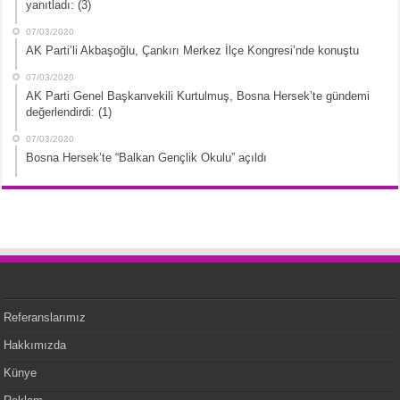
yanıtladı: (3)
07/03/2020
AK Parti’li Akbaşoğlu, Çankırı Merkez İlçe Kongresi’nde konuştu
07/03/2020
AK Parti Genel Başkanvekili Kurtulmuş, Bosna Hersek’te gündemi
değerlendirdi: (1)
07/03/2020
Bosna Hersek’te “Balkan Gençlik Okulu” açıldı
Referanslarımız
Hakkımızda
Künye