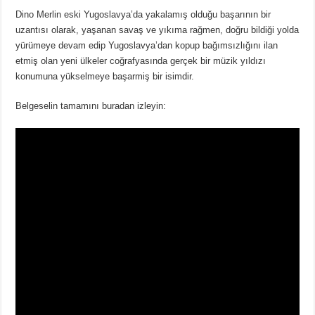
Dino Merlin eski Yugoslavya’da yakalamış olduğu başarının bir
uzantısı olarak, yaşanan savaş ve yıkıma rağmen, doğru bildiği yolda
yürümeye devam edip Yugoslavya’dan kopup bağımsızlığını ilan
etmiş olan yeni ülkeler coğrafyasında gerçek bir müzik yıldızı
konumuna yükselmeye başarmiş bir isimdir.
Belgeselin tamamını buradan izleyin: