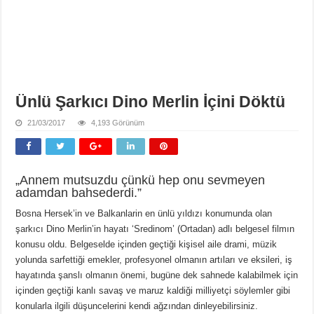
Ünlü Şarkıcı Dino Merlin İçini Döktü
21/03/2017
4,193 Görünüm
„Annem mutsuzdu çünkü hep onu sevmeyen
adamdan bahsederdi.”
Bosna Hersek’in ve Balkanlarin en ünlü yıldızı konumunda olan
şarkıcı Dino Merlin’in hayatı ‘Sredinom’ (Ortadan) adlı belgesel filmın
konusu oldu. Belgeselde içinden geçtiği kişisel aile drami, müzik
yolunda sarfettiği emekler, profesyonel olmanın artıları ve eksileri, iş
hayatında şanslı olmanın önemi, bugüne dek sahnede kalabilmek için
içinden geçtiği kanlı savaş ve maruz kaldiği milliyetçi söylemler gibi
konularla ilgili düşuncelerini kendi ağzından dinleyebilirsiniz.