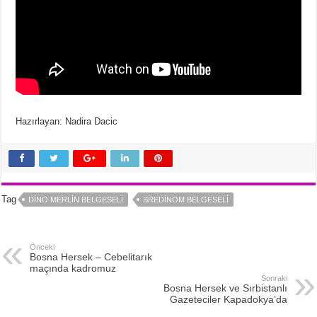
Hazırlayan: Nadira Dacic
Tag
DINO MERLIN BELGESELI
SREDINOM BELGESELI
Önceki
Bosna Hersek – Cebelitarık
maçında kadromuz
Sonraki
Bosna Hersek ve Sırbistanlı
Gazeteciler Kapadokya’da