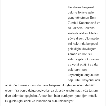
Kendisine belgesel
çekme fikriyle gelen
genç yönetmen Emir
Zumbul Kapetanović ve
Al Jazeera Balkans
ekibiyle alakalı Merlin
şöyle diyor: „Normalde
biri hakkında belgesel
çekildiğini duyduğum
zaman en kötüsü
aklıma gelir. O insanın
ya vefat ettiğini ya da
eski parıltısını
kaybettigini düşünürüm
hep. Otel Nasyonal adlı
albümün turnesi sırasında bana belgesel fikriyle geldiklerinde kötü
oldum. Ya benle dalga geçiyorlar ya da artık unutulmaya yüz tuttum
diye aklımdan geçirdim. Ancak ben hala burdayım, yaptığım müzik
ilk günkü gibi canlı ve insanlar da bunu hissediyor.“