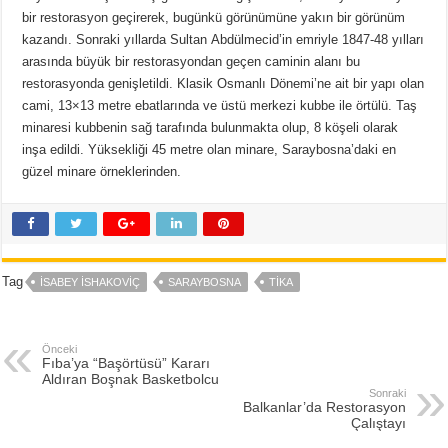
bir restorasyon geçirerek, bugünkü görünümüne yakın bir görünüm
kazandı. Sonraki yıllarda Sultan Abdülmecid’in emriyle 1847-48 yılları
arasında büyük bir restorasyondan geçen caminin alanı bu
restorasyonda genişletildi. Klasik Osmanlı Dönemi’ne ait bir yapı olan
cami, 13×13 metre ebatlarında ve üstü merkezi kubbe ile örtülü. Taş
minaresi kubbenin sağ tarafında bulunmakta olup, 8 köşeli olarak
inşa edildi. Yüksekliği 45 metre olan minare, Saraybosna’daki en
güzel minare örneklerinden.
Tag
İSABEY İSHAKOVIÇ
SARAYBOSNA
TİKA
Önceki
Fıba’ya “Başörtüsü” Kararı
Aldıran Boşnak Basketbolcu
Sonraki
Balkanlar’da Restorasyon
Çalıştayı