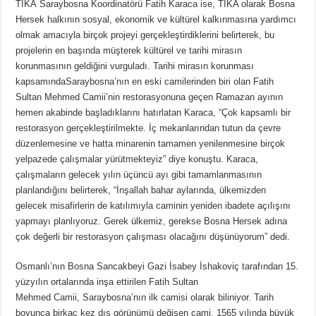
TİKA Saraybosna Koordinatörü Fatih Karaca ise, TİKA olarak Bosna
Hersek halkının sosyal, ekonomik ve kültürel kalkınmasına yardımcı
olmak amacıyla birçok projeyi gerçekleştirdiklerini belirterek, bu
projelerin en başında müşterek kültürel ve tarihi mirasın
korunmasının geldiğini vurguladı. Tarihi mirasın korunması
kapsamındaSaraybosna’nın en eski camilerinden biri olan Fatih
Sultan Mehmed Camii’nin restorasyonuna geçen Ramazan ayının
hemen akabinde başladıklarını hatırlatan Karaca, “Çok kapsamlı bir
restorasyon gerçekleştirilmekte. İç mekanlarından tutun da çevre
düzenlemesine ve hatta minarenin tamamen yenilenmesine birçok
yelpazede çalışmalar yürütmekteyiz” diye konuştu. Karaca,
çalışmaların gelecek yılın üçüncü ayı gibi tamamlanmasının
planlandığını belirterek, “İnşallah bahar aylarında, ülkemizden
gelecek misafirlerin de katılımıyla caminin yeniden ibadete açılışını
yapmayı planlıyoruz. Gerek ülkemiz, gerekse Bosna Hersek adına
çok değerli bir restorasyon çalışması olacağını düşünüyorum” dedi.
Osmanlı’nın Bosna Sancakbeyi Gazi İsabey İshakoviç tarafından 15.
yüzyılın ortalarında inşa ettirilen Fatih Sultan
Mehmed Camii, Saraybosna’nın ilk camisi olarak biliniyor. Tarih
boyunca birkaç kez dış görünümü değişen cami, 1565 yılında büyük