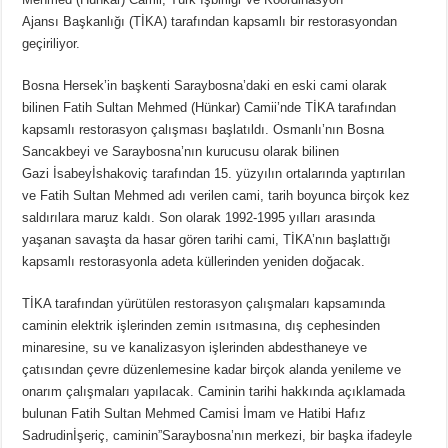
Ajansı Başkanlığı (TİKA) tarafından kapsamlı bir restorasyondan
geçiriliyor.
Bosna Hersek’in başkenti Saraybosna’daki en eski cami olarak
bilinen Fatih Sultan Mehmed (Hünkar) Camii’nde TİKA tarafından
kapsamlı restorasyon çalışması başlatıldı. Osmanlı’nın Bosna
Sancakbeyi ve Saraybosna’nın kurucusu olarak bilinen
Gazi İsabeyİshakoviç tarafından 15. yüzyılın ortalarında yaptırılan
ve Fatih Sultan Mehmed adı verilen cami, tarih boyunca birçok kez
saldırılara maruz kaldı. Son olarak 1992-1995 yılları arasında
yaşanan savaşta da hasar gören tarihi cami, TİKA’nın başlattığı
kapsamlı restorasyonla adeta küllerinden yeniden doğacak.
TİKA tarafından yürütülen restorasyon çalışmaları kapsamında
caminin elektrik işlerinden zemin ısıtmasına, dış cephesinden
minaresine, su ve kanalizasyon işlerinden abdesthaneye ve
çatısından çevre düzenlemesine kadar birçok alanda yenileme ve
onarım çalışmaları yapılacak. Caminin tarihi hakkında açıklamada
bulunan Fatih Sultan Mehmed Camisi İmam ve Hatibi Hafız
Sadrudinİşeriç, caminin”Saraybosna’nın merkezi, bir başka ifadeyle