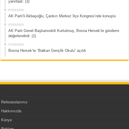
yanıtladı: (3)
07/03/2020
AK Parti’li Akbaşoğlu, Çankırı Merkez İlçe Kongresi’nde konuştu
07/03/2020
AK Parti Genel Başkanvekili Kurtulmuş, Bosna Hersek’te gündemi
değerlendirdi: (1)
07/03/2020
Bosna Hersek’te “Balkan Gençlik Okulu” açıldı
Referanslarımız
Hakkımızda
Künye
Reklam