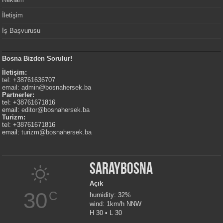
İletişim
İş Başvurusu
Bosna Bizden Sorulur!
İletişim:
tel: +38761636707
email:
admin@bosnahersek.ba
Partnerler:
tel: +38761671816
email:
editor@bosnahersek.ba
Turizm:
tel: +38761671816
email:
turizm@bosnahersek.ba
Saraybosna
Açık
30
C
humidity: 32%
wind: 1km/h NNW
H 30 • L 30