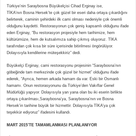
Türkiye’nin Saraybosna Büyükelçisi Cihad Erginay ise,
TİKA’nın Bosna Hersek’te çok güzel bir eseri daha ortaya çıkardığını
belirterek, caminin şehirdeki ilk cami olması nedeniyle çok önemli
olduğunu kaydetti. Restorasyonun çok geniş kapsamlı olduğunu ifade
eden Erginay, “Bu restorasyon projesiyle hem tarihimize, hem
kültürümüze, hem de kutsalımıza sahip çıkmış oluyoruz. TİKA
tarafından çok kısa bir süre içerisinde bitirilmesi öngörülüyor.
Dolayısıyla kendilerine müteşekkiriz” dedi.
Büyükelçi Erginay, cami restorasyonu projesinin “Saraybosna’nın
göbeğinde tam merkezinde çok güzel bir hizmet” olduğunu ifade
ederek, “Ayrıca, hemen arkada hamam da var. Eski bir Osmanlı
hamamı. Onun restorasyonunu da Türkiye’den Vakıflar Genel
Müdürlüğü yapıyor. Dolayısıyla yan yana olan bu iki eserin birlikte
ortaya çıkarılması,Saraybosna’ya, Saraybosna’nın ve Bosna
Hersek’in tarihine büyük bir hizmettir. Dolayısıyla TİKA’ya çok
teşekkür ediyoruz” ifadesini kullandı.
MART 2015’TE TAMAMLANMASI PLANLANIYOR