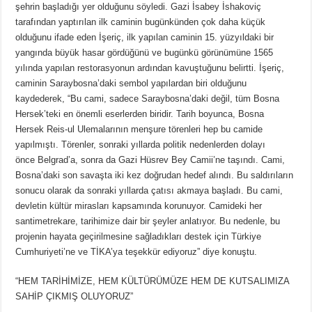
şehrin başladığı yer olduğunu söyledi. Gazi İsabey İshakoviç
tarafından yaptırılan ilk caminin bugünkünden çok daha küçük
olduğunu ifade eden İşeriç, ilk yapılan caminin 15. yüzyıldaki bir
yangında büyük hasar gördüğünü ve bugünkü görünümüne 1565
yılında yapılan restorasyonun ardından kavuştuğunu belirtti. İşeriç,
caminin Saraybosna’daki sembol yapılardan biri olduğunu
kaydederek, “Bu cami, sadece Saraybosna’daki değil, tüm Bosna
Hersek’teki en önemli eserlerden biridir. Tarih boyunca, Bosna
Hersek Reis-ul Ulemalarının menşure törenleri hep bu camide
yapılmıştı. Törenler, sonraki yıllarda politik nedenlerden dolayı
önce Belgrad’a, sonra da Gazi Hüsrev Bey Camii’ne taşındı. Cami,
Bosna’daki son savaşta iki kez doğrudan hedef alındı. Bu saldırıların
sonucu olarak da sonraki yıllarda çatısı akmaya başladı. Bu cami,
devletin kültür mirasları kapsamında korunuyor. Camideki her
santimetrekare, tarihimize dair bir şeyler anlatıyor. Bu nedenle, bu
projenin hayata geçirilmesine sağladıkları destek için Türkiye
Cumhuriyeti’ne ve TİKA’ya teşekkür ediyoruz” diye konuştu.
“HEM TARİHİMİZE, HEM KÜLTÜRÜMÜZE HEM DE KUTSALIMIZA
SAHİP ÇIKMIŞ OLUYORUZ”