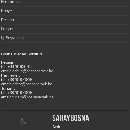
Hakkımızda
Künye
Reklam
İletişim
İş Başvurusu
Bosna Bizden Sorulur!
İletişim:
tel: +38761636707
email:
admin@bosnahersek.ba
Partnerler:
tel: +38761671816
email:
editor@bosnahersek.ba
Turizm:
tel: +38761671816
email:
turizm@bosnahersek.ba
Saraybosna
Açık