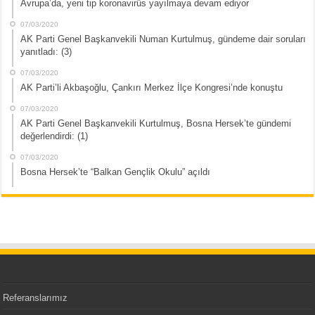
Avrupa’da, yeni tip koronavirüs yayılmaya devam ediyor
07/03/2020
AK Parti Genel Başkanvekili Numan Kurtulmuş, gündeme dair soruları
yanıtladı: (3)
07/03/2020
AK Parti’li Akbaşoğlu, Çankırı Merkez İlçe Kongresi’nde konuştu
07/03/2020
AK Parti Genel Başkanvekili Kurtulmuş, Bosna Hersek’te gündemi
değerlendirdi: (1)
07/03/2020
Bosna Hersek’te “Balkan Gençlik Okulu” açıldı
Referanslarımız