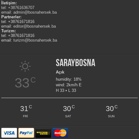
İletişim:
tel: +38761636707
email:
admin@bosnahersek.ba
Partnerler:
tel: +38761671816
email:
editor@bosnahersek.ba
Turizm:
tel: +38761671816
email:
turizm@bosnahersek.ba
Saraybosna
Açık
33
C
humidity: 18%
wind: 2km/h E
H 33 • L 33
C
C
C
31
30
30
FRI
SAT
SUN