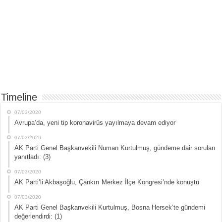
Timeline
07/03/2020
Avrupa’da, yeni tip koronavirüs yayılmaya devam ediyor
07/03/2020
AK Parti Genel Başkanvekili Numan Kurtulmuş, gündeme dair soruları
yanıtladı: (3)
07/03/2020
AK Parti’li Akbaşoğlu, Çankırı Merkez İlçe Kongresi’nde konuştu
07/03/2020
AK Parti Genel Başkanvekili Kurtulmuş, Bosna Hersek’te gündemi
değerlendirdi: (1)