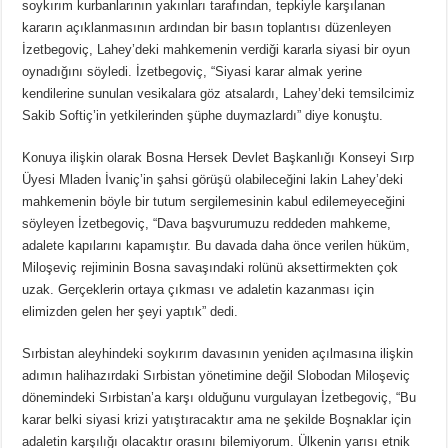
soykırım kurbanlarının yakınları tarafından, tepkiyle karşılanan
kararın açıklanmasının ardından bir basın toplantısı düzenleyen
İzetbegoviç, Lahey’deki mahkemenin verdiği kararla siyasi bir oyun
oynadığını söyledi. İzetbegoviç, “Siyasi karar almak yerine
kendilerine sunulan vesikalara göz atsalardı, Lahey’deki temsilcimiz
Sakib Softiç’in yetkilerinden şüphe duymazlardı” diye konuştu.
Konuya ilişkin olarak Bosna Hersek Devlet Başkanlığı Konseyi Sırp
Üyesi Mladen İvaniç’in şahsi görüşü olabileceğini lakin Lahey’deki
mahkemenin böyle bir tutum sergilemesinin kabul edilemeyeceğini
söyleyen İzetbegoviç, “Dava başvurumuzu reddeden mahkeme,
adalete kapılarını kapamıştır. Bu davada daha önce verilen hüküm,
Miloşeviç rejiminin Bosna savaşındaki rolünü aksettirmekten çok
uzak. Gerçeklerin ortaya çıkması ve adaletin kazanması için
elimizden gelen her şeyi yaptık” dedi.
Sırbistan aleyhindeki soykırım davasının yeniden açılmasına ilişkin
adımın halihazırdaki Sırbistan yönetimine değil Slobodan Miloşeviç
dönemindeki Sırbistan’a karşı olduğunu vurgulayan İzetbegoviç, “Bu
karar belki siyasi krizi yatıştıracaktır ama ne şekilde Boşnaklar için
adaletin karşılığı olacaktır orasını bilemiyorum. Ülkenin yarısı etnik