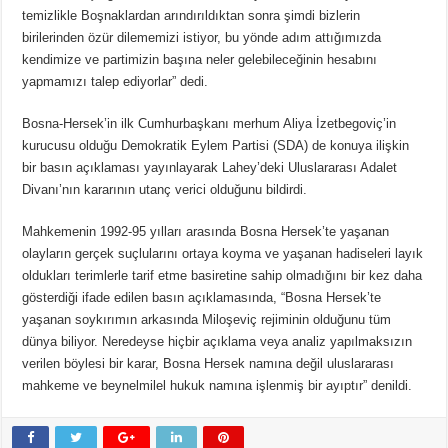
temizlikle Boşnaklardan arındırıldıktan sonra şimdi bizlerin
birilerinden özür dilememizi istiyor, bu yönde adım attığımızda
kendimize ve partimizin başına neler gelebileceğinin hesabını
yapmamızı talep ediyorlar” dedi.
Bosna-Hersek’in ilk Cumhurbaşkanı merhum Aliya İzetbegoviç’in
kurucusu olduğu Demokratik Eylem Partisi (SDA) de konuya ilişkin
bir basın açıklaması yayınlayarak Lahey’deki Uluslararası Adalet
Divanı’nın kararının utanç verici olduğunu bildirdi.
Mahkemenin 1992-95 yılları arasında Bosna Hersek’te yaşanan
olayların gerçek suçlularını ortaya koyma ve yaşanan hadiseleri layık
oldukları terimlerle tarif etme basiretine sahip olmadığını bir kez daha
gösterdiği ifade edilen basın açıklamasında, “Bosna Hersek’te
yaşanan soykırımın arkasında Miloşeviç rejiminin olduğunu tüm
dünya biliyor. Neredeyse hiçbir açıklama veya analiz yapılmaksızın
verilen böylesi bir karar, Bosna Hersek namına değil uluslararası
mahkeme ve beynelmilel hukuk namına işlenmiş bir ayıptır” denildi.