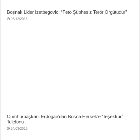
Boşnak Lider Izetbegovic: “Fetö Şüphesiz Terör Örgütüdür”
25/12/2016
Cumhurbaşkanı Erdoğan’dan Bosna Hersek’e ‘Teşekkür’
Telefonu
24/03/2016