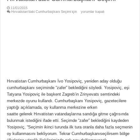
11/01/2015
Hırvatistan’daki Cumhurbaşkanı Seçimi için
yorumlar kapalı
Hırvatistan Cumhurbaşkanı İvo Yosipoviç, yeniden aday olduğu
cumhurbaşkanı seçiminde “zafer” beklediğini söyledi. Yosipoviç, eşi
Tatyana Yosipoviç ile başkent Zagreb’in Zrinyevats semtindeki
merkezde oyunu kullandı. Cumhurbaşkanı Yosipoviç, gazetecilere
yaptığı açıklamada, oy kullanma merkezine erken
saatte gelerek Hırvatistan vatandaşlarına sandığa gitme çağrısında
bulunmak istediğini ifade etti. Seçimde “zafer” beklediğini kaydeden
Yosipoviç, “Seçimin ikinci turunda ilk tura oranla daha fazla seçmenin
oy kullanmasını bekliyorum. Tekrar Cumhurbaşkanıseçilirsem bölge