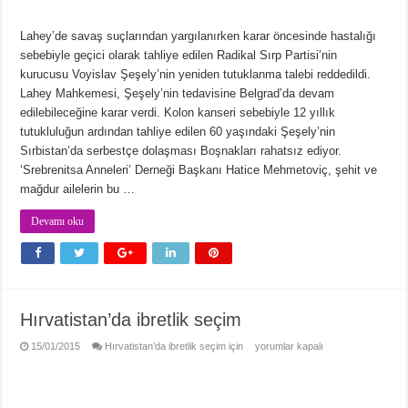
Lahey’de savaş suçlarından yargılanırken karar öncesinde hastalığı
sebebiyle geçici olarak tahliye edilen Radikal Sırp Partisi’nin
kurucusu Voyislav Şeşely’nin yeniden tutuklanma talebi reddedildi.
Lahey Mahkemesi, Şeşely’nin tedavisine Belgrad’da devam
edilebileceğine karar verdi. Kolon kanseri sebebiyle 12 yıllık
tutukluluğun ardından tahliye edilen 60 yaşındaki Şeşely’nin
Sırbistan’da serbestçe dolaşması Boşnakları rahatsız ediyor.
‘Srebrenitsa Anneleri’ Derneği Başkanı Hatice Mehmetoviç, şehit ve
mağdur ailelerin bu …
Devamı oku
Hırvatistan’da ibretlik seçim
15/01/2015
Hırvatistan’da ibretlik seçim için
yorumlar kapalı