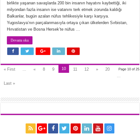
birlikte yaşanan savaşlarda 200 bin insanın hayatını kaybettiği, iki
milyondan fazla insanın ise vatanını terk etmek zorunda kaldığı
Balkanlar, bugün azalan nüfus tehlikesiyle karşı karşıya.
Yugoslavya’nın parçalanmasıyla ortaya çıkan ülkelerden Sırbistan,
Hırvatistan ve Bosna Hersek’te nüfus …
Devamı oku
10
« First
...
«
8
9
11
12
»
20
Page 10 of 25
...
Last »