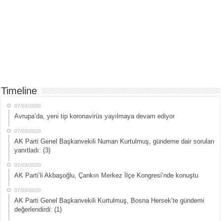
Timeline
07/03/2020
Avrupa’da, yeni tip koronavirüs yayılmaya devam ediyor
07/03/2020
AK Parti Genel Başkanvekili Numan Kurtulmuş, gündeme dair soruları
yanıtladı: (3)
07/03/2020
AK Parti’li Akbaşoğlu, Çankırı Merkez İlçe Kongresi’nde konuştu
07/03/2020
AK Parti Genel Başkanvekili Kurtulmuş, Bosna Hersek’te gündemi
değerlendirdi: (1)