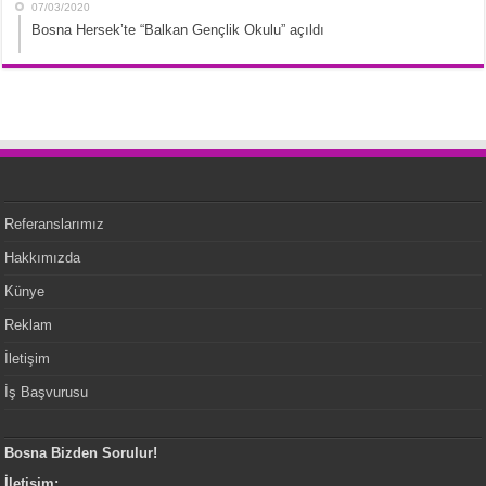
07/03/2020
Bosna Hersek’te “Balkan Gençlik Okulu” açıldı
Referanslarımız
Hakkımızda
Künye
Reklam
İletişim
İş Başvurusu
Bosna Bizden Sorulur!
İletişim: