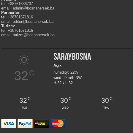
tel: +38761636707
email:
admin@bosnahersek.ba
Partnerler:
tel: +38761671816
email:
editor@bosnahersek.ba
Turizm:
tel: +38761671816
email:
turizm@bosnahersek.ba
Saraybosna
Açık
32
C
humidity: 22%
wind: 2km/h NW
H 32 • L 32
C
C
C
32
30
30
TUE
WED
THU