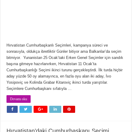
Hırvatistan Cumhurbaşkanlı Seçimleri, kampanya süreci ve
sonrasıyla, oldukça ibretliktir Günler bitiyor ama Balkanlar’da seçim
bitmiyor. Yunanistan 25 Ocak’taki Erken Genel Seçimler için sandık
başına gitmeye hazırlanırken, Hırvatistan 11 Ocak’ta
Cumhurbaşkanlığı Seçimi ikinci turunu gerçekleştirdi. İlk turda hiçbir
aday yüzde 50 oy alamayınca, en fazla oyu alan iki aday, İvo
Yosipoviç ve Kolinda Grabar Kitaroviç ikinci turda yarıştılar.
Seçimlere Cumhurbaşkanı sıfatıyla …
Devamı oku
Hırvatistan’daki Cumhurbaşkanı Seçimi