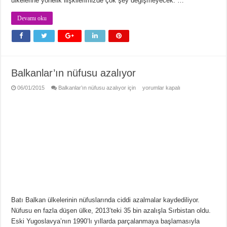
ülkelerine yönelik ilişkilerimizde çok şey değişmeyecek. …
Devamı oku
Balkanlar’ın nüfusu azalıyor
06/01/2015
Balkanlar’ın nüfusu azalıyor için
yorumlar kapalı
Batı Balkan ülkelerinin nüfuslarında ciddi azalmalar kaydediliyor.
Nüfusu en fazla düşen ülke, 2013’teki 35 bin azalışla Sırbistan oldu.
Eski Yugoslavya’nın 1990’lı yıllarda parçalanmaya başlamasıyla