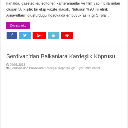
kanalda, gazeteciler, editörler, kameramanlar ve film yapımcılarından
oluşan 50 kişilik bir ekip vazife alacak. Nüfusun %90’ını etnik
Arnavutların oluşturduğu Kosova’da en büyük azınlığı Sırplar …
Devamı oku
Serdivan’dan Balkanlara Kardeşlik Köprüsü
09/06/2013
Serdivan’dan Balkanlara Kardeşlik Köprüsü için
yorumlar kapalı