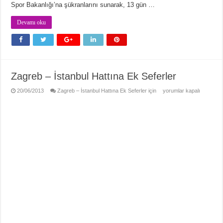
Spor Bakanlığı’na şükranlarını sunarak, 13 gün …
Devamı oku
Zagreb – İstanbul Hattına Ek Seferler
20/06/2013
Zagreb – İstanbul Hattına Ek Seferler için
yorumlar kapalı