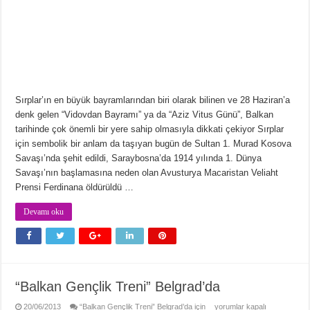
Sırplar’ın en büyük bayramlarından biri olarak bilinen ve 28 Haziran’a
denk gelen “Vidovdan Bayramı” ya da “Aziz Vitus Günü”, Balkan
tarihinde çok önemli bir yere sahip olmasıyla dikkati çekiyor Sırplar
için sembolik bir anlam da taşıyan bugün de Sultan 1. Murad Kosova
Savaşı’nda şehit edildi, Saraybosna’da 1914 yılında 1. Dünya
Savaşı’nın başlamasına neden olan Avusturya Macaristan Veliaht
Prensi Ferdinana öldürüldü …
Devamı oku
“Balkan Gençlik Treni” Belgrad’da
20/06/2013
“Balkan Gençlik Treni” Belgrad’da için
yorumlar kapalı