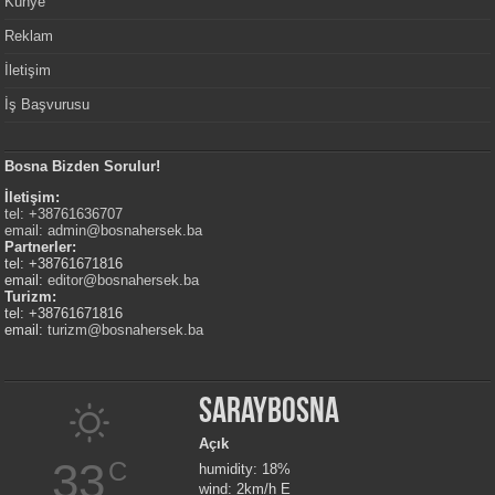
Künye
Reklam
İletişim
İş Başvurusu
Bosna Bizden Sorulur!
İletişim:
tel: +38761636707
email:
admin@bosnahersek.ba
Partnerler:
tel: +38761671816
email:
editor@bosnahersek.ba
Turizm:
tel: +38761671816
email:
turizm@bosnahersek.ba
Saraybosna
Açık
33
C
humidity: 18%
wind: 2km/h E