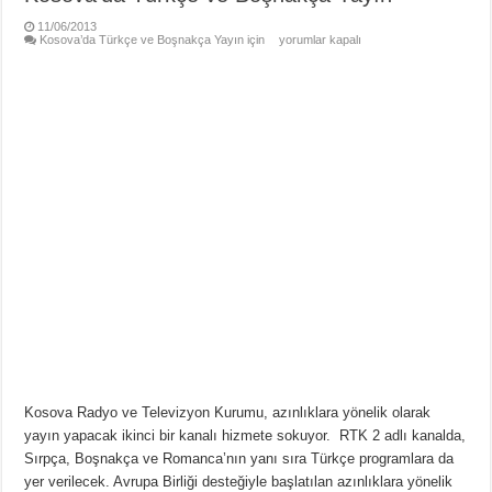
11/06/2013
Kosova’da Türkçe ve Boşnakça Yayın için
yorumlar kapalı
Kosova Radyo ve Televizyon Kurumu, azınlıklara yönelik olarak
yayın yapacak ikinci bir kanalı hizmete sokuyor. RTK 2 adlı kanalda,
Sırpça, Boşnakça ve Romanca’nın yanı sıra Türkçe programlara da
yer verilecek. Avrupa Birliği desteğiyle başlatılan azınlıklara yönelik