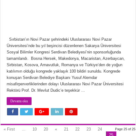
Sırbistan’ın Novi Pazar şehrindeki Uluslararası Novi Pazar
Üniversitesi’nde bu yıl beşincisi düzenlenen Sakarya Üniversitesi
Sosyal Bilimler Kongresi Serdivan Belediyesi’nin sponsorluğunda
tamamlandı. Bosna Hersek, Makedonya, Macaristan, Azerbaycan,
Sirbistan, Kosova, Arnavutluk, Romanya ve Türkiye’den de yoğun
katılımın olduğu kongrede yaklaşık 100 bildiri sunuldu. Kongrede
konuşan Serdivan Belediye Başkanı Yusuf Alemdar
misafirperverliklerinden dolayı Uluslararası Novi Pazar Üniversitesi
Rektörü Prof. Dr. Mevlut Dudic’e teşekkür …
Devamı oku
« First
...
10
20
«
21
22
23
24
Page 25 of 25
25