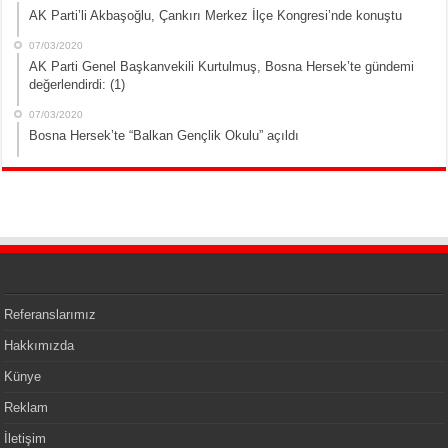
AK Parti’li Akbaşoğlu, Çankırı Merkez İlçe Kongresi’nde konuştu
07/03/2020
AK Parti Genel Başkanvekili Kurtulmuş, Bosna Hersek’te gündemi
değerlendirdi: (1)
07/03/2020
Bosna Hersek’te “Balkan Gençlik Okulu” açıldı
Referanslarımız
Hakkımızda
Künye
Reklam
İletişim