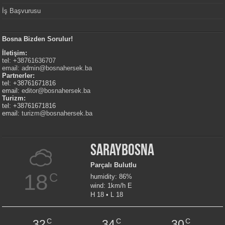
İş Başvurusu
Bosna Bizden Sorulur!
İletişim:
tel: +38761636707
email:
admin@bosnahersek.ba
Partnerler:
tel: +38761671816
email:
editor@bosnahersek.ba
Turizm:
tel: +38761671816
email:
turizm@bosnahersek.ba
Saraybosna
Parçalı Bulutlu
18
C
humidity: 86%
wind: 1km/h E
H 18 • L 18
C
C
C
32
34
30