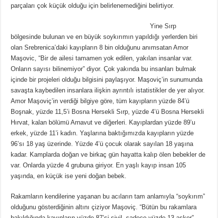
parçaları çok küçük olduğu için belirlenemediğini belirtiyor.
Yine Sırp
bölgesinde bulunan ve en büyük soykırımın yapıldığı yerlerden biri
olan Srebrenica’daki kayıpların 8 bin olduğunu anımsatan Amor
Maşovic, “Bir de ailesi tamamen yok edilen, yakılan insanlar var.
Onların sayısı bilinemiyor” diyor. Çok yakında bu insanları bulmak
içinde bir projeleri olduğu bilgisini paylaşıyor. Maşoviç’in sunumunda
savaşta kaybedilen insanlara ilişkin ayrıntılı istatistikler de yer alıyor.
Amor Maşoviç’in verdiği bilgiye göre, tüm kayıpların yüzde 84’ü
Boşnak, yüzde 11,5’i Bosna Hersekli Sırp, yüzde 4’ü Bosna Hersekli
Hırvat, kalan bölümü Arnavut ve diğerleri. Kayıplardan yüzde 89’u
erkek, yüzde 11’i kadın. Yaşlarına baktığımızda kayıpların yüzde
96’sı 18 yaş üzerinde. Yüzde 4’ü çocuk olarak sayılan 18 yaşına
kadar. Kamplarda doğan ve birkaç gün hayatta kalıp ölen bebekler de
var. Onlarda yüzde 4 grubuna giriyor. En yaşlı kayıp insan 105
yaşında, en küçük ise yeni doğan bebek.
Rakamların kendilerine yaşanan bu acıların tam anlamıyla “soykırım”
olduğunu gösterdiğinin altını çiziyor Maşoviç. “Bütün bu rakamlara
bakıldığında kayıpların yüzde 87’si sivil, sadece yüzde 13 asker”