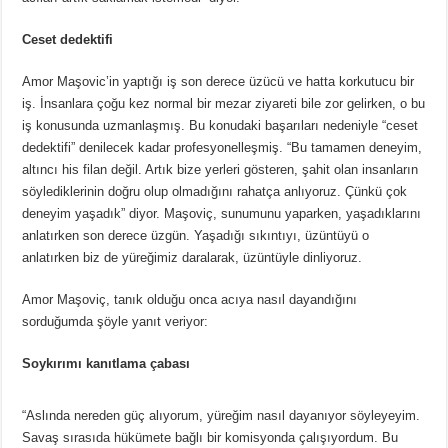
Ceset dedektifi
Amor Maşovic’in yaptığı iş son derece üzücü ve hatta korkutucu bir
iş. İnsanlara çoğu kez normal bir mezar ziyareti bile zor gelirken, o bu
iş konusunda uzmanlaşmış. Bu konudaki başarıları nedeniyle “ceset
dedektifi” denilecek kadar profesyonelleşmiş. “Bu tamamen deneyim,
altıncı his filan değil. Artık bize yerleri gösteren, şahit olan insanların
söylediklerinin doğru olup olmadığını rahatça anlıyoruz. Çünkü çok
deneyim yaşadık” diyor. Maşoviç, sunumunu yaparken, yaşadıklarını
anlatırken son derece üzgün. Yaşadığı sıkıntıyı, üzüntüyü o
anlatırken biz de yüreğimiz daralarak, üzüntüyle dinliyoruz.
Amor Maşoviç, tanık olduğu onca acıya nasıl dayandığını
sorduğumda şöyle yanıt veriyor:
Soykırımı kanıtlama çabası
“Aslında nereden güç alıyorum, yüreğim nasıl dayanıyor söyleyeyim.
Savaş sırasıda hükümete bağlı bir komisyonda çalışıyordum. Bu