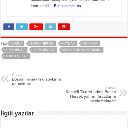
kartı sahibi…
Bosnahersek.ba
Tag
BOSNA
BOSNA HERSEK
KATLIAM
SOYKIRIM
SREBRENICA
SREBRENITSA
SREBRENITSA SOYKIRIMI
TOPLU MEZAR
Önceki
Bosna Hersek’teki soykırım
unutulmaz
Sonraki
Kocaeli Ticaret odası Bosna
Hersek yatırım fırsatlarını
incelemektedir
İlgili yazılar