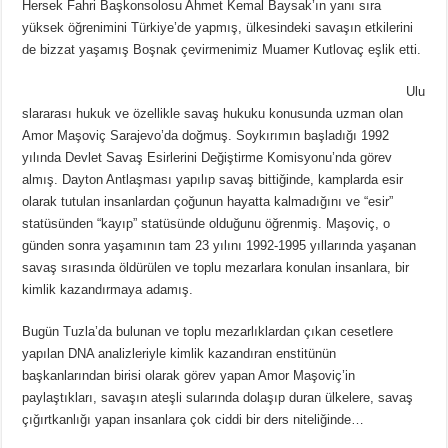
Hersek Fahri Başkonsolosu Ahmet Kemal Baysak’ın yanı sıra
yüksek öğrenimini Türkiye’de yapmış, ülkesindeki savaşın etkilerini
de bizzat yaşamış Boşnak çevirmenimiz Muamer Kutlovaç eşlik etti.
Ulu
slararası hukuk ve özellikle savaş hukuku konusunda uzman olan
Amor Maşoviç Sarajevo’da doğmuş. Soykırımın başladığı 1992
yılında Devlet Savaş Esirlerini Değiştirme Komisyonu’nda görev
almış. Dayton Antlaşması yapılıp savaş bittiğinde, kamplarda esir
olarak tutulan insanlardan çoğunun hayatta kalmadığını ve “esir”
statüsünden “kayıp” statüsünde olduğunu öğrenmiş. Maşoviç, o
günden sonra yaşamının tam 23 yılını 1992-1995 yıllarında yaşanan
savaş sırasında öldürülen ve toplu mezarlara konulan insanlara, bir
kimlik kazandırmaya adamış.
Bugün Tuzla’da bulunan ve toplu mezarlıklardan çıkan cesetlere
yapılan DNA analizleriyle kimlik kazandıran enstitünün
başkanlarından birisi olarak görev yapan Amor Maşoviç’in
paylaştıkları, savaşın ateşli sularında dolaşıp duran ülkelere, savaş
çığırtkanlığı yapan insanlara çok ciddi bir ders niteliğinde…