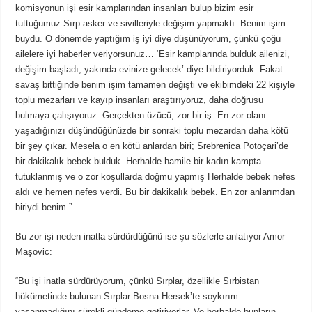
komisyonun işi esir kamplarından insanları bulup bizim esir
tuttuğumuz Sırp asker ve sivilleriyle değişim yapmaktı. Benim işim
buydu. O dönemde yaptığım iş iyi diye düşünüyorum, çünkü çoğu
ailelere iyi haberler veriyorsunuz… ‘Esir kamplarında bulduk ailenizi,
değişim başladı, yakında evinize gelecek’ diye bildiriyorduk. Fakat
savaş bittiğinde benim işim tamamen değişti ve ekibimdeki 22 kişiyle
toplu mezarları ve kayıp insanları araştırıyoruz, daha doğrusu
bulmaya çalışıyoruz. Gerçekten üzücü, zor bir iş. En zor olanı
yaşadığınızı düşündüğünüzde bir sonraki toplu mezardan daha kötü
bir şey çıkar. Mesela o en kötü anlardan biri; Srebrenica Potoçari’de
bir dakikalık bebek bulduk. Herhalde hamile bir kadın kampta
tutuklanmış ve o zor koşullarda doğmu yapmış Herhalde bebek nefes
aldı ve hemen nefes verdi. Bu bir dakikalık bebek. En zor anlarımdan
biriydi benim.”
Bu zor işi neden inatla sürdürdüğünü ise şu sözlerle anlatıyor Amor
Maşovic:
“Bu işi inatla sürdürüyorum, çünkü Sırplar, özellikle Sırbistan
hükümetinde bulunan Sırplar Bosna Hersek’te soykırım
yaşanmadığını sürekli gündeme getiriyorlar. Ve herhalde bunların