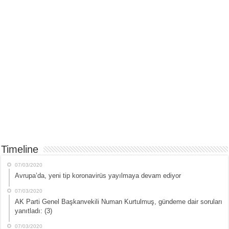
Timeline
07/03/2020
Avrupa’da, yeni tip koronavirüs yayılmaya devam ediyor
07/03/2020
AK Parti Genel Başkanvekili Numan Kurtulmuş, gündeme dair soruları
yanıtladı: (3)
07/03/2020