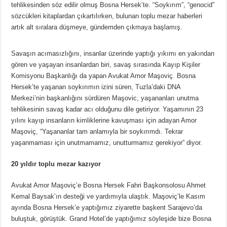
tehlikesinden söz edilir olmuş Bosna Hersek’te. “Soykırım”, “genocid”
sözcükleri kitaplardan çıkartılırken, bulunan toplu mezar haberleri
artık alt sıralara düşmeye, gündemden çıkmaya başlamış.
Savaşın acımasızlığını, insanlar üzerinde yaptığı yıkımı en yakından
gören ve yaşayan insanlardan biri, savaş sırasında Kayıp Kişiler
Komisyonu Başkanlığı da yapan Avukat Amor Maşoviç. Bosna
Hersek’te yaşanan soykırımın izini süren, Tuzla’daki DNA
Merkezi’nin başkanlığını sürdüren Maşovic, yaşananları unutma
tehlikesinin savaş kadar acı olduğunu dile getiriyor. Yaşamının 23
yılını kayıp insanların kimliklerine kavuşması için adayan Amor
Maşoviç, “Yaşananlar tam anlamıyla bir soykırımdı. Tekrar
yaşanmaması için unutmamamız, unutturmamız gerekiyor” diyor.
20 yıldır toplu mezar kazıyor
Avukat Amor Maşoviç’e Bosna Hersek Fahri Başkonsolosu Ahmet
Kemal Baysak’ın desteği ve yardımıyla ulaştık. Maşoviç’le Kasım
ayında Bosna Hersek’e yaptığımız ziyarette başkent Sarajevo’da
buluştuk, görüştük. Grand Hotel’de yaptığımız söyleşide bize Bosna