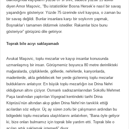
diyen Amor Maşovic, “Bu istatistikler Bosna Hersek’e nasıl bir savaş
yaşandığını gösteriyor. Yüzde 75 üzerinde sivil kayıpsa, o zaman bu
bir savaş değildi. Bunlar insanlara karşı bir soykırım yapmak,
Boşnaklar’ı tamamen öldürmek istediler. Rakamlar bize bunu
gösteriyor” görüşünü dile getiriyor.
Toprak bile acıyı saklayamadı
Avukat Maşovic, toplu mezarlar ve kayıp insanlar konusunda
uzmanlaşmış bir insan. Görüşmemiz boyunca 80 metre derinlikteki
mağaralarda, çöplüklerde, göllerde, nehirlerde, kanyonlarda,
madenlerde, akla gelebilecek her yerde gizlenmiş toplu mezarlar
bulduklarını anlatıyor. En büyük toplu mezarlığın ise Drina Nehri
olduğunun altını çiziyor. Osmanlı sadrazamlarından Sokollu Mehmet
Paşa tarafından yaptırılan Vişegrad kentindeki tarihi Drina
Köprüsü’nün altından akıp giden Drina Nehri’nin tanıklık ettiği
acılardan söz ediyor. Üç ay süren zorlu bir çalışmanın ardından bu
bölgedeki toplu mezarlara ulaştıklarını anlatırken, “Bana öyle geliyor
ki, bize onları bulmamız için toprak bile yardım etti. Toprak bile o
acıları artık saklamak istemedi” diyor.