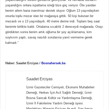
yaşandığını onlara ispatlama isteği bize güç veriyor. Öte yandan
benim ailem bana inanılmaz destek oluyor. Oğlum 13 yaşındayken
onunla toplu mezar olan bir mağaraya gittik. 50 kişi bulunan bir
mezardı ve o 13 yaşındaydı. 40 metre derine indi. Toplam beş saat
benimle birlikte kaldı. Ortalama sıcaklık 2 dereceydi mağarada. Orayı
gördükten sonra benim artık oğluma bir şey açıklamama, kim
soykırım yaptı, savaş nasıldı sorularına yanıt vermeme gerek
kalmadı.”
Haber: Saadet Erciyas /
Bosnahersek.ba
Saadet Erciyas
İzmir Gazeteciler Cemiyeti, Ekonomi Muhabirleri
Derneği, Herkes İçin Acil Sağlık Derneği, İzmir
Bosna Sancak Kültür ve Yardımlaşma Derneği,
İzmir İl Fakirlerine Yardım Derneği üyesi.
Meslektaşı Hüseyin Erciyas ile evli. Sarı basın