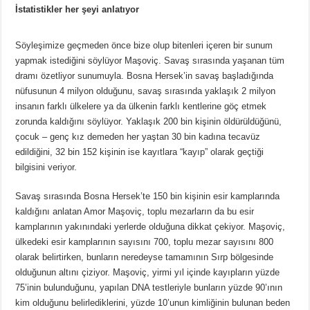
İstatistikler her şeyi anlatıyor
Söyleşimize geçmeden önce bize olup bitenleri içeren bir sunum
yapmak istediğini söylüyor Maşoviç. Savaş sırasında yaşanan tüm
dramı özetliyor sunumuyla. Bosna Hersek’in savaş başladığında
nüfusunun 4 milyon olduğunu, savaş sırasında yaklaşık 2 milyon
insanın farklı ülkelere ya da ülkenin farklı kentlerine göç etmek
zorunda kaldığını söylüyor. Yaklaşık 200 bin kişinin öldürüldüğünü,
çocuk – genç kız demeden her yaştan 30 bin kadına tecavüz
edildiğini, 32 bin 152 kişinin ise kayıtlara “kayıp” olarak geçtiği
bilgisini veriyor.
Savaş sırasında Bosna Hersek’te 150 bin kişinin esir kamplarında
kaldığını anlatan Amor Maşoviç, toplu mezarların da bu esir
kamplarının yakınındaki yerlerde olduğuna dikkat çekiyor. Maşoviç,
ülkedeki esir kamplarının sayısını 700, toplu mezar sayısını 800
olarak belirtirken, bunların neredeyse tamamının Sırp bölgesinde
olduğunun altını çiziyor. Maşoviç, yirmi yıl içinde kayıpların yüzde
75’inin bulunduğunu, yapılan DNA testleriyle bunların yüzde 90’ının
kim olduğunu belirlediklerini, yüzde 10’unun kimliğinin bulunan beden