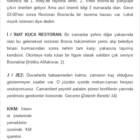
sorunca da 1. Alley’de faytona binin, 2. Vrelo Bosna’da yürüyüşe
çıkın önerileri geliyor. Ama asıl önemli bilgi 3 numarada olan. Gece
03:00’ten sonra Restoran Bosna’da bir taverna havası var. Lokal
müzik istersen diye dedim.
İ / İNAT KUCA RESTORAN:
Bir zamanlar şehrin diğer yakasında
olan bu geleneksel restoran Bosna hükümetinin yerini alıp belediye
binası kurmasından sonra nehrin tam karşı yakasına taşımış
kendisini. Otoriteye kafa tutan bir figure olarak sahibini çok seviyor
Bosnalılar
(
Velika Alifakovac 1).
J / JEZ:
Duvarlarda babaanneden kalma, zamanın kaç olduğunu
göstermeyen saatler var. O yüzden içeride mekan-zaman herşeyi
unutuyorsunuz. Camambert peynirli patates püresi bonfilenin yanında
yenilmesi gerekenler listesinde. Gecenin
(
Zelenih Beretki 14).
K/KM:
İntern
et sitelerinde
yemeklerin
üzerinde KM
işaretini