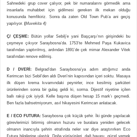
Sahnedeki grup cover çalıyor, pek bir numaralarını görmedik ama
insanlarla muhabbet için gidilmesi gereken ilk mekan olduğu
konusunda hemfikiriz. Sonra da zaten Old Town Pub’a ani geçiş
yapılıyor.
(
Muvekita 4)
Ç/ ÇEŞME:
Bütün yollar Sebilj’e yani Başçarşı’nın girişindeki bu
çeşmeye çıkıyor Saraybosna’da. 1753’te Mehmed Paşa Kukavica
tarafından yaptırılmış, ardından 1891’de çek mimar Alexander Vitek
tarafından renove edilmiş.
D / DVERİ:
Belgrad’dan Saraybosna’ya adım attığımız anda
Kerimcan bizi Sebil’den aldı Dveri’nin kapısından içeri soktu. Masaya
ilk düşen krema kıvamındaki peynirler, ince kesilmiş şarküteri
ürünlerinden sonra bir gulaş geldi ki, sorma. Dijestif niyetine içilen
ballı rakıji çok iyiydi. Kelle başına düşen hesap 15 mark’ı geçmedi.
Ben fazla bahsetmiyorum, asıl hikayesini Kerimcan anlatacak.
E / ECO FUTURA:
Saraybosna çok küçük şehir. İki günde yapılacak
görevlerimizi bitirmiş olmanın huzuru ve buralara yeniden gelecek
olmanın inancıyla şehrin etrafında neler var diye araştırırken Eco
Futura bilgilerine ulaştık. Doğa yürüyüşleri, dağ havası, güzel yemek