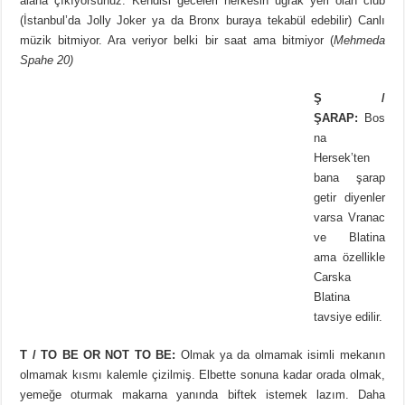
alana çıkıyorsunuz. Kendisi geceleri herkesin uğrak yeri olan club
(İstanbul’da Jolly Joker ya da Bronx buraya tekabül edebilir) Canlı
müzik bitmiyor. Ara veriyor belki bir saat ama bitmiyor (
Mehmeda
Spahe 20)
Ş /
ŞARAP:
Bos
na
Hersek’ten
bana şarap
getir diyenler
varsa Vranac
ve Blatina
ama özellikle
Carska
Blatina
tavsiye edilir.
T / TO BE OR NOT TO BE:
Olmak ya da olmamak isimli mekanın
olmamak kısmı kalemle çizilmiş. Elbette sonuna kadar orada olmak,
yemeğe oturmak makarna yanında biftek istemek lazım. Daha