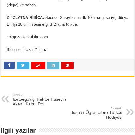
(klepe) ve sahan.
Z / ZLATNA RİBİCA:
Sadece Saraybosna ilk 10’uma girse iyi, dünya
En İyi 10’um listesine girdi Zlatna Ribica.
cokgezenlerkulubu.com
Blogger : Hazal Yılmaz
Önceki
İzetbegoviç, Rektör Hüseyin
Akan’ı Kabul Etti
Sonraki
Bosnalı Öğrencilere Türkçe
Hediyesi
İlgili yazılar