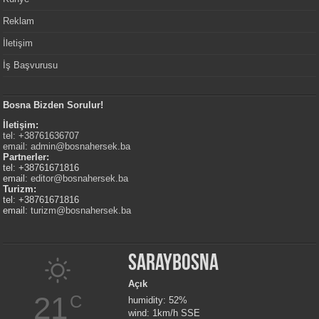
Reklam
İletişim
İş Başvurusu
Bosna Bizden Sorulur!
İletişim:
tel: +38761636707
email:
admin@bosnahersek.ba
Partnerler:
tel: +38761671816
email:
editor@bosnahersek.ba
Turizm:
tel: +38761671816
email:
turizm@bosnahersek.ba
Saraybosna
Açık
21
C
humidity: 52%
wind: 1km/h SSE