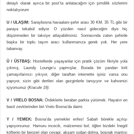
detaylı olarak ayrıca bir post’ta anlatacağım için şimdilik sözlerimi
noktalıyorum
U / ULAŞIM:
Saraybosna havaalanı-şehir arası 30 KM, 35 TL gibi bir
paraya tekabül ediyor. O yüzden nasıl gideceğim diye hiç
düşünmeden bir taksiye atlayabilirsiniz. Sonrasında zaten şehirde
başka bir toplu taşım aracı kullanmanıza gerek yok. Her yere
tabanvay.
Ü / ÜSTBAŞ:
Hostellerde yaşayanlar için pratik çözüm fikriyle yola
çıkmış, Laundy Lounge’u yapmışlar. Burada bir yandan kirli
çamaşırlarınızı yıkıyor, diğer taraftan internette işiniz varsa onu
yapıyor, sizin gibi dertleri olan gezginlerle tanışıyor ve kahvenizi
içiyorsunuz (
Kracule 19).
V / VRELO BOSNA:
Ördeklerle beraber parkta yürümek. Hayatın en
basit zevklerinden biri Vrelo Bosna’da daimi.
Y / YEMEK:
Bosna’da yemekler enfes! Sabah börekle açılışı
yapıyorsunuz. Hamuru incecik, malzemesi bol; öğlen bizdeki İnegöl
köftenin bir benzeri olan cevapi; akşam soğan dolma, boşnak mantısı