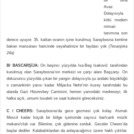
bir bina
Avaz.
Dolayısıyla
kötü modern
mimari
tanımına son
derece uyuyor. 35. kattan ovanın içine kurulmuş Saraybosna kentine
bakan manzarası haricinde seyahatinize bir faydası yok (
Tesanjska
24a)
B/ BASCARŞİJA:
On beşinci yüzyılda Isa-Beg Isaković tarafından
kurulmuş olan Saraybosna’nın merkezi ve çarşı alanı Başçarşı. On
dokuzuncu yüzyılda çıkan bir yangın dolayısıyla şu andaki büyüklüğü
o zamankinin yarısı kadar. Miljacka Nehri’nin kuzey tarafındaki bu
alanda Gazi Hüsrevbey Camiisini; hemen yanındaki medreseyi; ilk
halka açık, umumi tuvaleti ve saat kulesini göreceksiniz.
C / CHEERS:
Saraybosna’da gece gezmesi çok kolay. Asmalı
Mescit kadar küçük bir bölge içerisinde sayısız bar/canlı müzik
mekanı/club var. Bilenine, çok gidenine sorduk. Geceler Cheers’da
başlar dediler. Kalabalıklardan da anlayacağımız üzere haklı çıktılar.