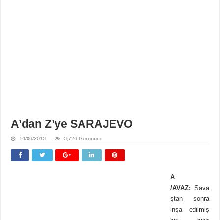
A’dan Z’ye SARAJEVO
14/06/2013
3,726 Görünüm
A
/AVAZ:
Sava
ştan sonra
inşa edilmiş