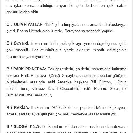
savaştan sonra mutluluğu arayan bir şehirde beni en çok acıtan
görüntülerden oldu
O / OLİMPİYATLAR:
1984 yılı olimpiyatları o zamanlar Yukoslavya,
şimdi Bosna-Hersek olan ülkede, Saraybosna şehrinde yapıldı.
Ö / ÖZVERİ:
Bosna’nın halkı, pek çok ayrı yerden duyduğunuz gibi,
çok özverili. Her oturduğunuz yerde evlerine misafir gelmişsiniz
muamelesi yapılıyor size.
P / PARK PRINCEVA:
Çok gezenlerin, şairlerin, bohemlerin buluşma
noktası Park Princeva. Çünkü Saraybosna şehrini tepeden görüyor.
Müdavimleri arasında eski Amerika başkanı Bill Clinton, U2’nun
solisti Bono, sihirbaz David Copperfield; aktör Richard Gere gibi
isimler var (
Iza Hrida br. 7)
R / RAKİJA:
Balkanların %40 alkollü en popüler likörü erik, kayısı,
armut, şeftali, ayva gibi pek çok ayrı meyveyle lezzetlendiriliyor.
S / SLOGA:
Küçük bir kapıdan eskiden sinema salonu olan devasa