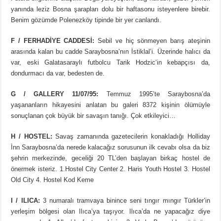
yanında leziz Bosna şarapları dolu bir haftasonu isteyenlere birebir.
Benim gözümde Polenezköy tipinde bir yer canlandı.
F / FERHADİYE CADDESİ:
Sebil ve hiç sönmeyen barış ateşinin
arasında kalan bu cadde Saraybosna’nın İstiklal’i. Üzerinde halıcı da
var, eski Galatasaraylı futbolcu Tarik Hodzic’in kebapçısı da,
dondurmacı da var, bedesten de.
G / GALLERY 11/07/95:
Temmuz 1995’te Saraybosna’da
yaşananların hikayesini anlatan bu galeri 8372 kişinin ölümüyle
sonuçlanan çok büyük bir savaşın tanığı. Çok etkileyici…
H / HOSTEL:
Savaş zamanında gazetecilerin konakladığı Holliday
İnn Saraybosna’da nerede kalacağız sorusunun ilk cevabı olsa da biz
şehrin merkezinde, geceliği 20 TL’den başlayan birkaç hostel de
önermek isteriz. 1.Hostel City Center 2. Haris Youth Hostel 3. Hostel
Old City 4. Hostel Kod Keme
I / ILICA:
3 numaralı tramvaya binince seni tıngır mıngır Türkler’in
yerleşim bölgesi olan Ilıca’ya taşıyor. Ilıca’da ne yapacağız diye