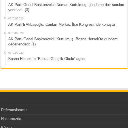
AK Parti Genel Başkanvekili Numan Kurtulmuş, gündeme dair soruları
yanıtladı: (3)
07/03/2020
AK Parti’li Akbaşoğlu, Çankırı Merkez İlçe Kongresi’nde konuştu
07/03/2020
AK Parti Genel Başkanvekili Kurtulmuş, Bosna Hersek’te gündemi
değerlendirdi: (1)
07/03/2020
Bosna Hersek’te “Balkan Gençlik Okulu” açıldı
Referanslarımız
Hakkımızda
Künye