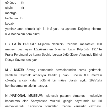
görünce ilk
şöyle bir
mantığa
bağladım: Bu
kebabı
yersiniz ama eritmek için 11 KM yolu da aşarsın. Değilmiş elbette.
KM Bosna’nın para birimi.
L / LATİN BRİDGE:
Miljacka Nehri’nin üzerinde, mesafeleri 100
metreyi geçmeyen köprülerin en önemlisi Latin Köprüsü. 1914’te
Franz Ferdinand ve karısı Sophie burada öldürülüyor. Akabinde Birinci
Dünya Savaşı başlıyor.
M / MÜZE:
Savaş zamanında havaalanından erzak getirmek,
yaralıları taşımak amacıyla kazılmış olan Tünel’in 800 metresi
çökmüş ancak kalan bölümü bir müze olarak açık. 1995’teki
bombardımanın izlerini taşıyor.
N /NATİONAL MUSEUM:
İşletecek paranın olmaması nedeniyle
kapatılmış olan Saraybosna Müzesi, gezgin hayatımda bir ilki
gerçekleştirdi. Kapısında brandalar üzerine kapalıdır yazması,