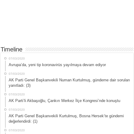
Timeline
07/03/2020
Avrupa’da, yeni tip koronavirüs yayılmaya devam ediyor
07/03/2020
AK Parti Genel Başkanvekili Numan Kurtulmuş, gündeme dair soruları
yanıtladı: (3)
07/03/2020
AK Parti’li Akbaşoğlu, Çankırı Merkez İlçe Kongresi’nde konuştu
07/03/2020
AK Parti Genel Başkanvekili Kurtulmuş, Bosna Hersek’te gündemi
değerlendirdi: (1)
07/03/2020