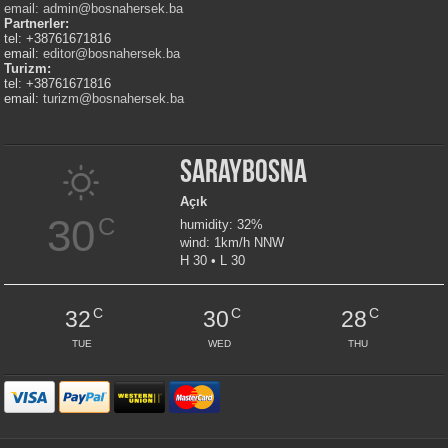
email:
admin@bosnahersek.ba
Partnerler:
tel: +38761671816
email:
editor@bosnahersek.ba
Turizm:
tel: +38761671816
email:
turizm@bosnahersek.ba
Saraybosna
Açık
30
C
humidity: 32%
wind: 1km/h NNW
H 30 • L 30
C
C
C
32
30
28
TUE
WED
THU