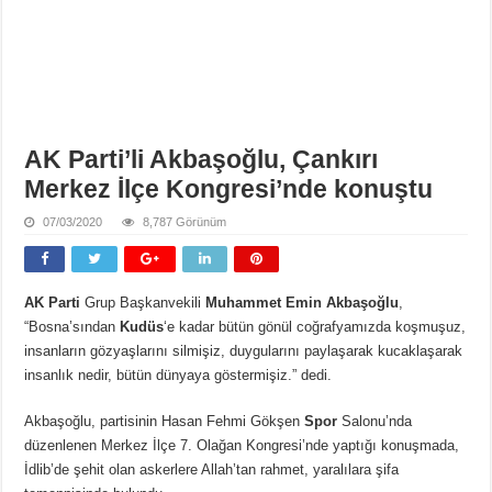
AK Parti’li Akbaşoğlu, Çankırı
Merkez İlçe Kongresi’nde konuştu
07/03/2020
8,787 Görünüm
AK Parti
Grup Başkanvekili
Muhammet Emin Akbaşoğlu
,
“Bosna’sından
Kudüs
‘e kadar bütün gönül coğrafyamızda koşmuşuz,
insanların gözyaşlarını silmişiz, duygularını paylaşarak kucaklaşarak
insanlık nedir, bütün dünyaya göstermişiz.” dedi.
Akbaşoğlu, partisinin Hasan Fehmi Gökşen
Spor
Salonu’nda
düzenlenen Merkez İlçe 7. Olağan Kongresi’nde yaptığı konuşmada,
İdlib’de şehit olan askerlere Allah’tan rahmet, yaralılara şifa