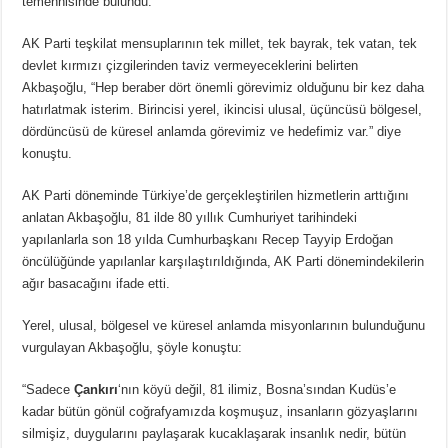
temennisinde bulundu.
AK Parti teşkilat mensuplarının tek millet, tek bayrak, tek vatan, tek
devlet kırmızı çizgilerinden taviz vermeyeceklerini belirten
Akbaşoğlu, “Hep beraber dört önemli görevimiz olduğunu bir kez daha
hatırlatmak isterim. Birincisi yerel, ikincisi ulusal, üçüncüsü bölgesel,
dördüncüsü de küresel anlamda görevimiz ve hedefimiz var.” diye
konuştu.
AK Parti döneminde Türkiye’de gerçekleştirilen hizmetlerin arttığını
anlatan Akbaşoğlu, 81 ilde 80 yıllık Cumhuriyet tarihindeki
yapılanlarla son 18 yılda Cumhurbaşkanı Recep Tayyip Erdoğan
öncülüğünde yapılanlar karşılaştırıldığında, AK Parti dönemindekilerin
ağır basacağını ifade etti.
Yerel, ulusal, bölgesel ve küresel anlamda misyonlarının bulunduğunu
vurgulayan Akbaşoğlu, şöyle konuştu:
“Sadece
Çankırı
‘nın köyü değil, 81 ilimiz, Bosna’sından Kudüs’e
kadar bütün gönül coğrafyamızda koşmuşuz, insanların gözyaşlarını
silmişiz, duygularını paylaşarak kucaklaşarak insanlık nedir, bütün