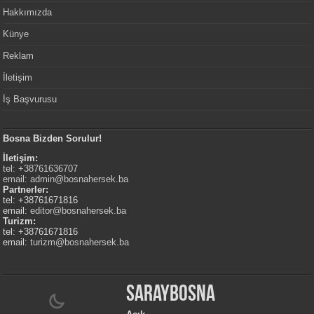
Hakkımızda
Künye
Reklam
İletişim
İş Başvurusu
Bosna Bizden Sorulur!
İletişim:
tel: +38761636707
email:
admin@bosnahersek.ba
Partnerler:
tel: +38761671816
email:
editor@bosnahersek.ba
Turizm:
tel: +38761671816
email:
turizm@bosnahersek.ba
Saraybosna