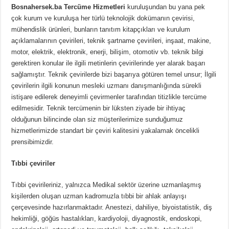
Bosnahersek.ba Tercüme Hizmetleri
kuruluşundan bu yana pek
çok kurum ve kuruluşa her türlü teknolojik dokümanın çevirisi,
mühendislik ürünleri, bunların tanıtım kitapçıkları ve kurulum
açıklamalarının çevirileri, teknik şartname çevirileri, inşaat, makine,
motor, elektrik, elektronik, enerji, bilişim, otomotiv vb. teknik bilgi
gerektiren konular ile ilgili metinlerin çevirilerinde yer alarak başarı
sağlamıştır. Teknik çevirilerde bizi başarıya götüren temel unsur; İlgili
çevirilerin ilgili konunun mesleki uzmanı danışmanlığında sürekli
istişare edilerek deneyimli çevirmenler tarafından titizlikle tercüme
edilmesidir. Teknik tercümenin bir lüksten ziyade bir ihtiyaç
olduğunun bilincinde olan siz müşterilerimize sunduğumuz
hizmetlerimizde standart bir çeviri kalitesini yakalamak öncelikli
prensibimizdir.
Tıbbi çeviriler
Tıbbi çevirileriniz, yalnızca Medikal sektör üzerine uzmanlaşmış
kişilerden oluşan uzman kadromuzla tıbbi bir ahlak anlayışı
çerçevesinde hazırlanmaktadır. Anestezi, dahiliye, biyoistatistik, diş
hekimliği, göğüs hastalıkları, kardiyoloji, diyagnostik, endoskopi,