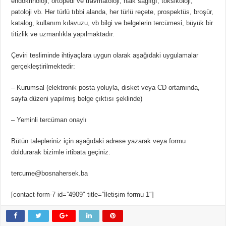
endokrinoloji, ortopedi ve travmatoloji, halk sağlığı, toksikoloji,
patoloji vb. Her türlü tıbbi alanda, her türlü reçete, prospektüs, broşür,
katalog, kullanım kılavuzu, vb bilgi ve belgelerin tercümesi, büyük bir
titizlik ve uzmanlıkla yapılmaktadır.
Çeviri tesliminde ihtiyaçlara uygun olarak aşağıdaki uygulamalar
gerçekleştirilmektedir:
– Kurumsal (elektronik posta yoluyla, disket veya CD ortamında,
sayfa düzeni yapılmış belge çıktısı şeklinde)
– Yeminli tercüman onaylı
Bütün talepleriniz için aşağıdaki adrese yazarak veya formu
doldurarak bizimle irtibata geçiniz.
tercume@bosnahersek.ba
[contact-form-7 id=”4909″ title=”İletişim formu 1″]