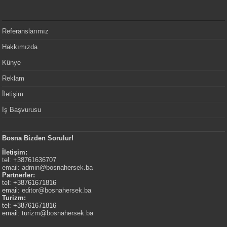
Referanslarımız
Hakkımızda
Künye
Reklam
İletişim
İş Başvurusu
Bosna Bizden Sorulur!
İletişim:
tel: +38761636707
email:
admin@bosnahersek.ba
Partnerler:
tel: +38761671816
email:
editor@bosnahersek.ba
Turizm:
tel: +38761671816
email:
turizm@bosnahersek.ba