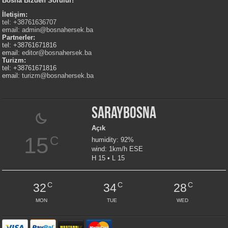
Bosna Bizden Sorulur!
İletişim:
tel: +38761636707
email:
admin@bosnahersek.ba
Partnerler:
tel: +38761671816
email:
editor@bosnahersek.ba
Turizm:
tel: +38761671816
email:
turizm@bosnahersek.ba
Saraybosna
Açık
15
C
humidity: 92%
wind: 1km/h ESE
H 15 • L 15
C
C
C
32
34
28
MON
TUE
WED