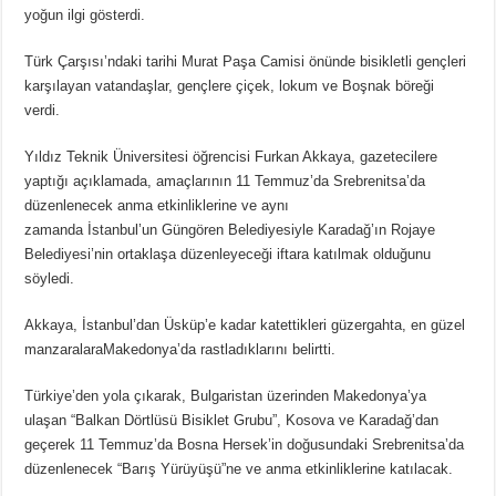
yoğun ilgi gösterdi.
Türk Çarşısı’ndaki tarihi Murat Paşa Camisi önünde bisikletli gençleri
karşılayan vatandaşlar, gençlere çiçek, lokum ve Boşnak böreği
verdi.
Yıldız Teknik Üniversitesi öğrencisi Furkan Akkaya, gazetecilere
yaptığı açıklamada, amaçlarının 11 Temmuz’da Srebrenitsa’da
düzenlenecek anma etkinliklerine ve aynı
zamanda İstanbul’un Güngören Belediyesiyle Karadağ’ın Rojaye
Belediyesi’nin ortaklaşa düzenleyeceği iftara katılmak olduğunu
söyledi.
Akkaya, İstanbul’dan Üsküp’e kadar katettikleri güzergahta, en güzel
manzaralaraMakedonya’da rastladıklarını belirtti.
Türkiye’den yola çıkarak, Bulgaristan üzerinden Makedonya’ya
ulaşan “Balkan Dörtlüsü Bisiklet Grubu”, Kosova ve Karadağ’dan
geçerek 11 Temmuz’da Bosna Hersek’in doğusundaki Srebrenitsa’da
düzenlenecek “Barış Yürüyüşü”ne ve anma etkinliklerine katılacak.