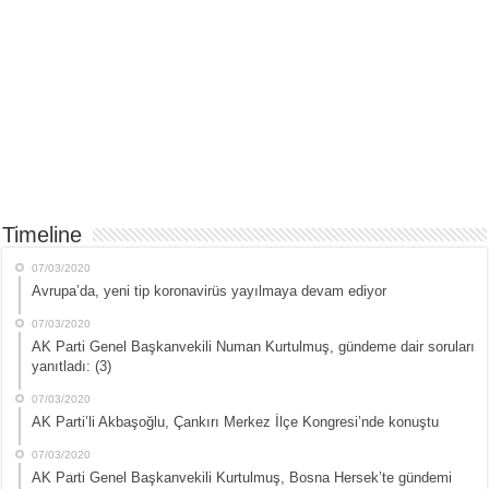
Timeline
07/03/2020
Avrupa’da, yeni tip koronavirüs yayılmaya devam ediyor
07/03/2020
AK Parti Genel Başkanvekili Numan Kurtulmuş, gündeme dair soruları
yanıtladı: (3)
07/03/2020
AK Parti’li Akbaşoğlu, Çankırı Merkez İlçe Kongresi’nde konuştu
07/03/2020
AK Parti Genel Başkanvekili Kurtulmuş, Bosna Hersek’te gündemi