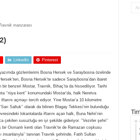
Travnik manzarası
2)
+
LinkedIn
Pinterest
eki yazımda gözlemlerimi Bosna Hersek ve Saraybosna özelinde
Hersek’ten, Bosna Hersek’te sadece Saraybosna’dan ibaret
ir benzeri Mostar, Travnik, Bihaç’ta da hissediliyor. Tarihi
deta ‘’rüya kent’’ konumundaki Mostar’da, halk Neretva
iftarını açmayı tercih ediyor. Yine Mostar’a 10 kilometre
’Sarı Saltuk’’ olarak da bilinen Blagay Tekkesi’nin bulunduğu
Tim
evresindeki lokantalarda iftarını açan halk, Buna Nehri’nin
ekilen susuzluğu en iyi şekilde gideriyor. ‘’Vezirler şehri’’
ış bir Osmanlı kenti olan Travnik’te de Ramazan coşkusu
 insanlarıyla’’ tanınan Travnik şehrinde, Fatih Sultan