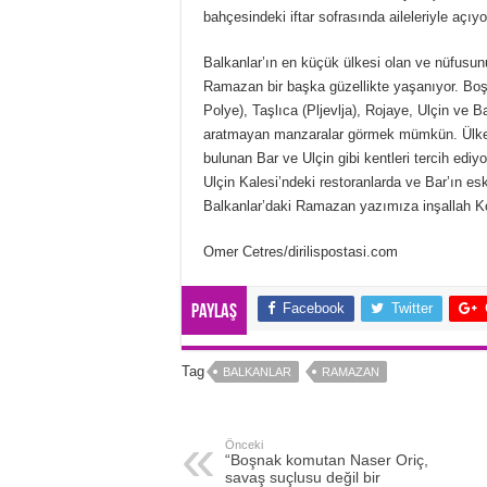
bahçesindeki iftar sofrasında aileleriyle açıyo
Balkanlar’ın en küçük ülkesi olan ve nüfusu
Ramazan bir başka güzellikte yaşanıyor. Bo
Polye), Taşlıca (Pljevlja), Rojaye, Ulçin ve B
aratmayan manzaralar görmek mümkün. Ülkedek
bulunan Bar ve Ulçin gibi kentleri tercih ediy
Ulçin Kalesi’ndeki restoranlarda ve Bar’ın es
Balkanlar’daki Ramazan yazımıza inşallah 
Omer Cetres/dirilispostasi.com
Facebook
Twitter
Paylaş
Tag
BALKANLAR
RAMAZAN
Önceki
“Boşnak komutan Naser Oriç,
savaş suçlusu değil bir