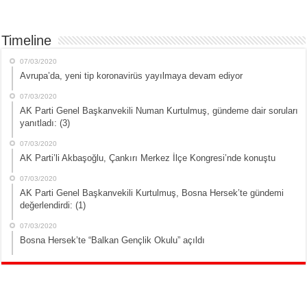
Timeline
07/03/2020
Avrupa’da, yeni tip koronavirüs yayılmaya devam ediyor
07/03/2020
AK Parti Genel Başkanvekili Numan Kurtulmuş, gündeme dair soruları
yanıtladı: (3)
07/03/2020
AK Parti’li Akbaşoğlu, Çankırı Merkez İlçe Kongresi’nde konuştu
07/03/2020
AK Parti Genel Başkanvekili Kurtulmuş, Bosna Hersek’te gündemi
değerlendirdi: (1)
07/03/2020
Bosna Hersek’te “Balkan Gençlik Okulu” açıldı