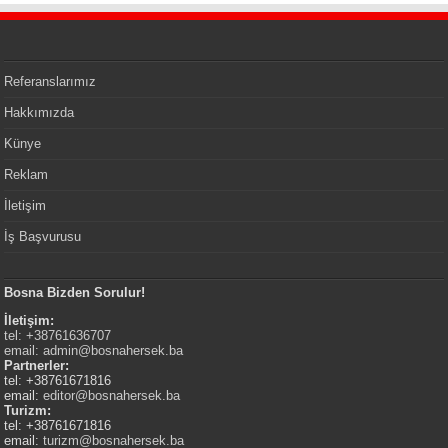
Referanslarımız
Hakkımızda
Künye
Reklam
İletişim
İş Başvurusu
Bosna Bizden Sorulur!
İletişim:
tel: +38761636707
email:
admin@bosnahersek.ba
Partnerler:
tel: +38761671816
email:
editor@bosnahersek.ba
Turizm:
tel: +38761671816
email:
turizm@bosnahersek.ba