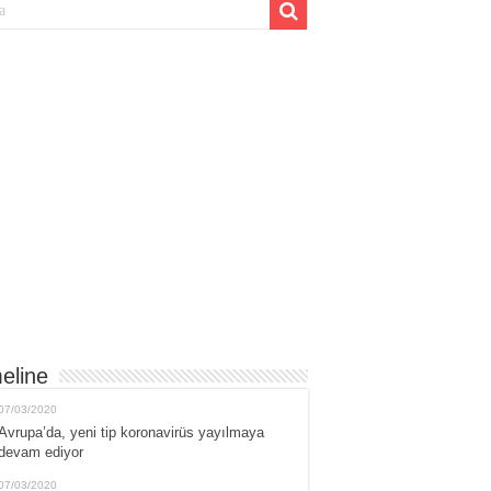
eline
07/03/2020
Avrupa’da, yeni tip koronavirüs yayılmaya
devam ediyor
07/03/2020