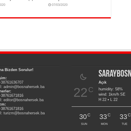
2020
07/03/2020
na Bizden Sorulur!
Saraybos
işim:
 +38761636707
Açık
l:
admin@bosnahersek.ba
22
C
humidity: 58%
nerler:
wind: 1km/h SE
 +38761671816
H 22 • L 22
l:
editor@bosnahersek.ba
izm:
 +38761671816
l:
turizm@bosnahersek.ba
C
C
C
30
33
33
SUN
MON
TUE