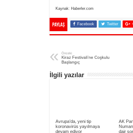
Kaynak: Haberler.com
Facebook
Twitter
Paylaş
Önceki
Kiraz Festivali’ne Coşkulu
Başlangıç
İlgili yazılar
Avrupa’da, yeni tip
AK Part
koronavirüs yayılmaya
Numan 
devam ediyor
dair sor