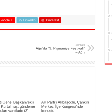
Google +
LinkedIn
Pinterest
Sonraki
Ağrı’da “9. Pişmaniye Festivali”
– Ağrı
i Genel Başkanvekili
AK Parti’li Akbaşoğlu, Çankırı
Kurtulmuş, gündeme
Merkez İlçe Kongresi’nde
uları yanıtladı: (3)
konuştu