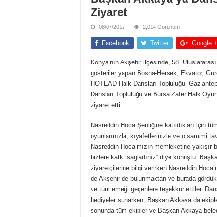
Ziyaret
08/07/2017
2,014 Görünüm
Facebook
Twitter
Google 
Konya’nın Akşehir ilçesinde, 58. Uluslararası
gösteriler yapan Bosna-Hersek, Ekvator, Gürc
HOTEAD Halk Dansları Topluluğu, Gaziantep 
Dansları Topluluğu ve Bursa Zafer Halk Oyunl
ziyaret etti.
Nasreddin Hoca Şenliğine katıldıkları için 
oyunlarınızla, kıyafetlerinizle ve o samimi tav
Nasreddin Hoca’mızın memleketine yakışır b
bizlere katkı sağladınız” diye konuştu. Baş
ziyaretçilerine bilgi verirken Nasreddin Hoca’
de Akşehir’de bulunmaktan ve burada gördükle
ve tüm emeği geçenlere teşekkür ettiler. Dan
hediyeler sunarken, Başkan Akkaya da ekiplere
sonunda tüm ekipler ve Başkan Akkaya beledi