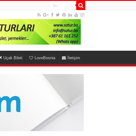
Uçak Bileti
LoveBosnia
İletişim