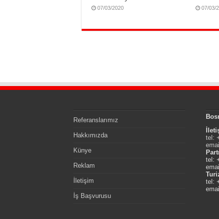
07/03/2020
07/03/
Bos
Referanslarımız
İlet
Hakkımızda
tel:
emai
Künye
Part
tel:
Reklam
emai
Tur
İletişim
tel:
emai
İş Başvurusu