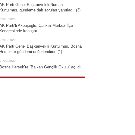
AK Parti Genel Başkanvekili Numan
Kurtulmuş, gündeme dair soruları yanıtladı: (3)
07/03/2020
AK Parti’li Akbaşoğlu, Çankırı Merkez İlçe
Kongresi’nde konuştu
07/03/2020
AK Parti Genel Başkanvekili Kurtulmuş, Bosna
Hersek’te gündemi değerlendirdi: (1)
07/03/2020
Bosna Hersek’te “Balkan Gençlik Okulu” açıldı