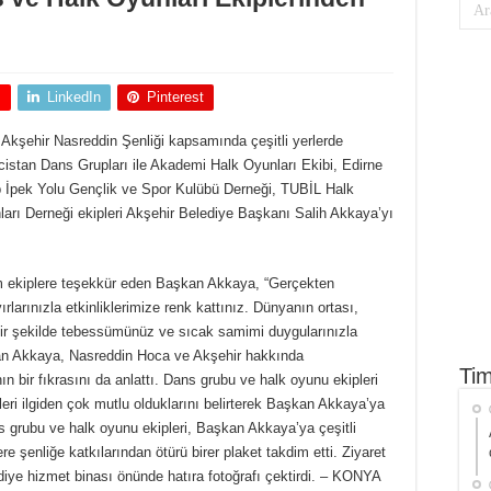
+
LinkedIn
Pinterest
 Akşehir Nasreddin Şenliği kapsamında çeşitli yerlerde
istan Dans Grupları ile Akademi Halk Oyunları Ekibi, Edirne
İpek Yolu Gençlik ve Spor Kulübü Derneği, TUBİL Halk
arı Derneği ekipleri Akşehir Belediye Başkanı Salih Akkaya’yı
tüm ekiplere teşekkür eden Başkan Akkaya, “Gerçekten
ırlarınızla etkinliklerimize renk kattınız. Dünyanın ortası,
ir şekilde tebessümünüz ve sıcak samimi duygularınızla
kan Akkaya, Nasreddin Hoca ve Akşehir hakkında
Tim
nın bir fıkrasını da anlattı. Dans grubu ve halk oyunu ekipleri
ri ilgiden çok mutlu olduklarını belirterek Başkan Akkaya’ya
s grubu ve halk oyunu ekipleri, Başkan Akkaya’ya çeşitli
 şenliğe katkılarından ötürü birer plaket takdim etti. Ziyaret
ye hizmet binası önünde hatıra fotoğrafı çektirdi. – KONYA