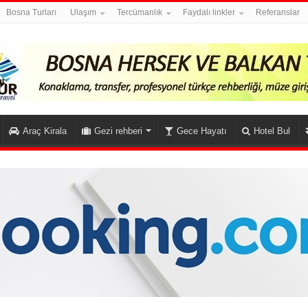
Bosna Turları
Ulaşım
Tercümanlık
Faydalı linkler
Referanslar
Araç Kirala
Gezi rehberi
Gece Hayatı
Hotel Bul