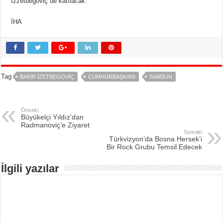
İzzetbegoviç de katılacak.
İHA
Tag
BAKIR İZETBEGOVIÇ
CUMHURBAŞKANI
SAMSUN
Önceki
Büyükelçi Yıldız’dan
Radmanoviç’e Ziyaret
Sonraki
Türkvizyon’da Bosna Hersek’i
Bir Rock Grubu Temsil Edecek
İlgili yazılar