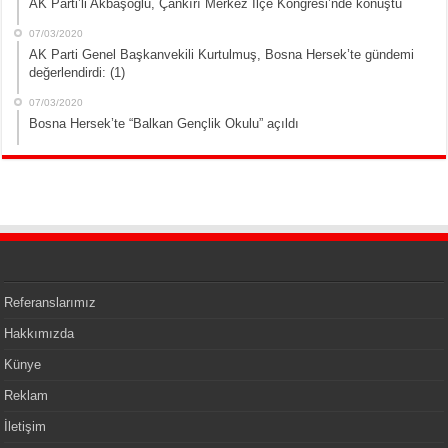
AK Parti’li Akbaşoğlu, Çankırı Merkez İlçe Kongresi’nde konuştu
07/03/2020
AK Parti Genel Başkanvekili Kurtulmuş, Bosna Hersek’te gündemi
değerlendirdi: (1)
07/03/2020
Bosna Hersek’te “Balkan Gençlik Okulu” açıldı
Referanslarımız
Hakkımızda
Künye
Reklam
İletişim