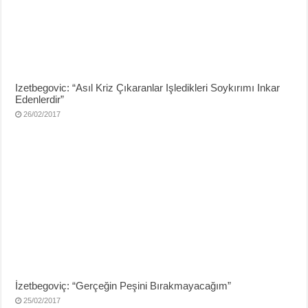
Izetbegovic: “Asıl Kriz Çıkaranlar Işledikleri Soykırımı Inkar
Edenlerdir”
26/02/2017
İzetbegoviç: “Gerçeğin Peşini Bırakmayacağım”
25/02/2017