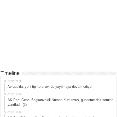
Timeline
07/03/2020
Avrupa’da, yeni tip koronavirüs yayılmaya devam ediyor
07/03/2020
AK Parti Genel Başkanvekili Numan Kurtulmuş, gündeme dair soruları
yanıtladı: (3)
07/03/2020