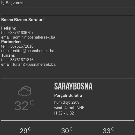
İş Başvurusu
Bosna Bizden Sorulur!
İletişim:
tel: +38761636707
email:
admin@bosnahersek.ba
Partnerler:
tel: +38761671816
email:
editor@bosnahersek.ba
Turizm:
tel: +38761671816
email:
turizm@bosnahersek.ba
Saraybosna
Parçalı Bulutlu
32
C
humidity: 29%
wind: 4km/h NNE
H 32 • L 32
C
C
C
29
30
33