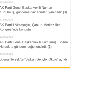
07/03/2020
AK Parti Genel Başkanvekili Numan
Kurtulmuş, gündeme dair soruları yanıtladı: (3)
07/03/2020
AK Parti’li Akbaşoğlu, Çankırı Merkez İlçe
Kongresi’nde konuştu
07/03/2020
AK Parti Genel Başkanvekili Kurtulmuş, Bosna
Hersek’te gündemi değerlendirdi: (1)
07/03/2020
Bosna Hersek’te “Balkan Gençlik Okulu” açıldı