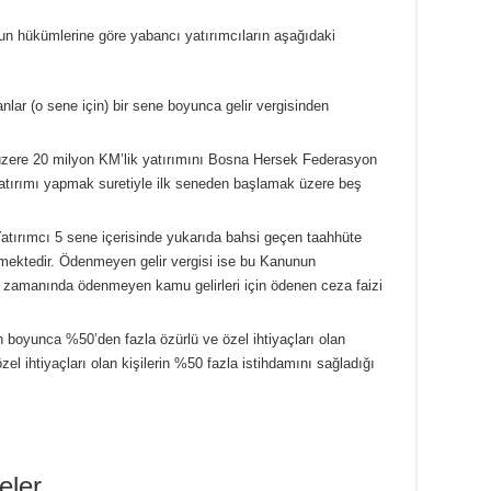
n hükümlerine göre yabancı yatırımcıların aşağıdaki
lar (o sene için) bir sene boyunca gelir vergisinden
 üzere 20 milyon KM’lik yatırımını Bosna Hersek Federasyon
atırımı yapmak suretiyle ilk seneden başlamak üzere beş
Yatırımcı 5 sene içerisinde yukarıda bahsi geçen taahhüte
tmektedir. Ödenmeyen gelir vergisi ise bu Kanunun
a zamanında ödenmeyen kamu gelirleri için ödenen ceza faizi
n boyunca %50’den fazla özürlü ve özel ihtiyaçları olan
özel ihtiyaçları olan kişilerin %50 fazla istihdamını sağladığı
eler