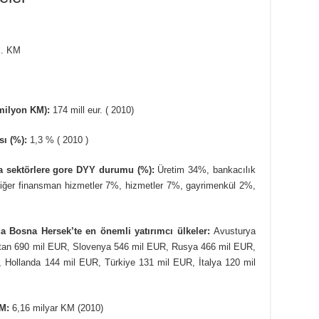
l. KM
(milyon KM):
174 mill eur. ( 2010)
sı (%):
1,3 % ( 2010 )
nda sektörlere gore DYY durumu (%):
Üretim 34%, bankacılık
iğer finansman hizmetler 7%, hizmetler 7%, gayrimenkül 2%,
da Bosna Hersek’te en önemli yatırımcı ülkeler:
Avusturya
stan 690 mil EUR, Slovenya 546 mil EUR, Rusya 466 mil EUR,
 Hollanda 144 mil EUR, Türkiye 131 mil EUR, İtalya 120 mil
KM:
6,16 milyar KM (2010)