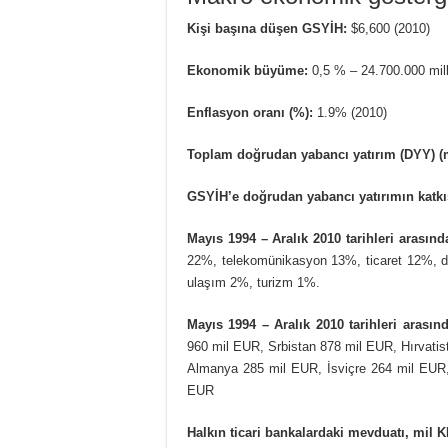
Kişi başına düşen GSYİH:
$6,600 (2010)
Ekonomik büyüme:
0,5 % – 24.700.000 mil
Enflasyon oranı (%):
1.9% (2010)
Toplam doğrudan yabancı yatırım (DYY) 
GSYİH’e doğrudan yabancı yatırımın katkı
Mayıs 1994 – Aralık 2010 tarihleri arası
22%, telekomünikasyon 13%, ticaret 12%, d
ulaşım 2%, turizm 1%.
Mayıs 1994 – Aralık 2010 tarihleri arasın
960 mil EUR, Srbistan 878 mil EUR, Hırvati
Almanya 285 mil EUR, İsviçre 264 mil EUR,
EUR
Halkın ticari bankalardaki mevduatı, mil 