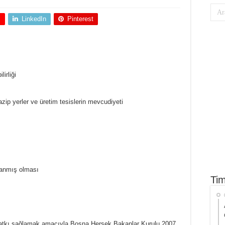
+
LinkedIn
Pinterest
irliği
zip yerler ve üretim tesislerin mevcudiyeti
alanmış olması
Tim
 katkı sağlamak amacıyla Bosna Hersek Bakanlar Kurulu 2007