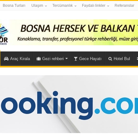
Bosna Turları
Ulaşım
Tercümanlık
Faydalı linkler
Referanslar
Araç Kirala
Gezi rehberi
Gece Hayatı
Hotel Bul