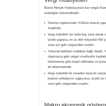
Bosna Hersek Federasyonun kar vergisi Kanu
avantajları bulunmaktadır:
Üretimin toplamından %30unu ihracat yapan
muaftırlar.
Vergi mükellefi üst üstte beş sene olmak
içinde yaparsa, en az dört milyonluk KM y
sene için gelir vergisinden muaftır.
Yukarıda belirtilen maddeye bağlı olarak; 
ulaşmazsa gelir vergisi muafiyetini kaybe
hükümlerine göre tespit edilmekte ve bun
de eklenmektedir.
Vergi mükellefi bir seneden fazla bir zama
kişilerin istihdamını sağlıyorsa, özürlü ve 
sene gelir vergisinden muaftır.
Makro ekonomik gösterg