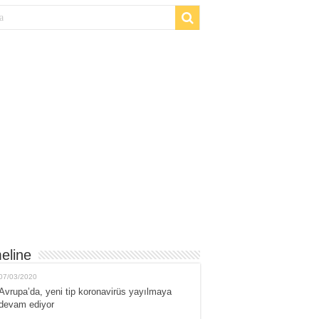
eline
07/03/2020
Avrupa’da, yeni tip koronavirüs yayılmaya
devam ediyor