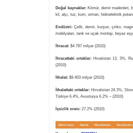
Doğal kaynaklar:
Kömür, demir madenleri, b
kil, alçı, tuz, kum, orman, hidroelektrik potan
Endüstri:
Çelik, demir, kurşun, çinko, magn
mobilyaları, tank ve uçak montajı, beyaz eşya,
İhracat:
$4.787 milyar (2010)
İhracattaki ortaklar:
Hrvatistan 13, 3%, R
(2010)
İthalat:
$9.403 milyar (2010)
İthalattaki ortaklar:
Hırvatistan 24.3%, Slo
Türkiye 6.4%, Avusturya 6.2% – (2010)
İşsizlik oranı:
27.2% (2010)
Döviz kuru
Harita
Havalimanı
Gezilecek 