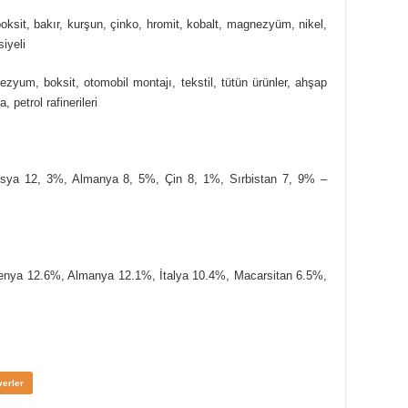
oksit, bakır, kurşun, çinko, hromit, kobalt, magnezyüm, nikel,
siyeli
ezyum, boksit, otomobil montajı, tekstil, tütün ürünler, ahşap
 petrol rafinerileri
usya 12, 3%, Almanya 8, 5%, Çin 8, 1%, Sırbistan 7, 9% –
venya 12.6%, Almanya 12.1%, İtalya 10.4%, Macarsitan 6.5%,
yerler