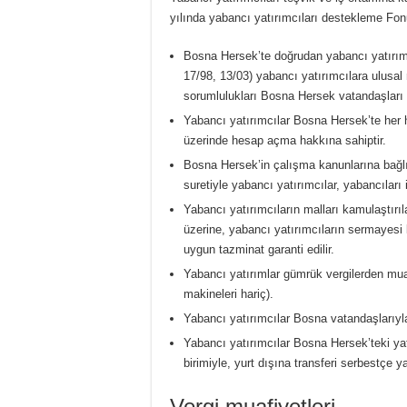
yılında yabancı yatırımcıları destekleme Fon
Bosna Hersek’te doğrudan yabancı yatırı
17/98, 13/03) yabancı yatırımcılara ulusa
sorumlulukları Bosna Hersek vatandaşları i
Yabancı yatırımcılar Bosna Hersek’te her ha
üzerinde hesap açma hakkına sahiptir.
Bosna Hersek’in çalışma kanunlarına bağlı
suretiyle yabancı yatırımcılar, yabancıları
Yabancı yatırımcıların malları kamulaştırı
üzerine, yabancı yatırımcıların sermayesi k
uygun tazminat garanti edilir.
Yabancı yatırımlar gümrük vergilerden muaf
makineleri hariç).
Yabancı yatırımcılar Bosna vatandaşlarıyla
Yabancı yatırımcılar Bosna Hersek’teki yatır
birimiyle, yurt dışına transferi serbestçe 
Vergi muafiyetleri