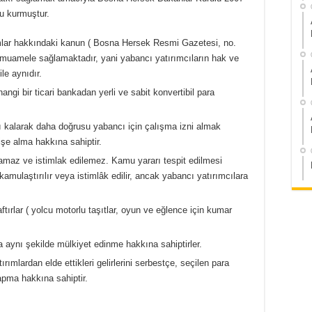
u kurmuştur.
mlar hakkındaki kanun ( Bosna Hersek Resmi Gazetesi, no.
l muamele sağlamaktadır, yani yabancı yatırımcıların hak ve
le aynıdır.
ngi bir ticari bankadan yerli ve sabit konvertibil para
 kalarak daha doğrusu yabancı için çalışma izni almak
 işe alma hakkına sahiptir.
lamaz ve istimlak edilemez. Kamu yararı tespit edilmesi
amulaştırılır veya istimlâk edilir, ancak yabancı yatırımcılara
tırlar ( yolcu motorlu taşıtlar, oyun ve eğlence için kumar
 aynı şekilde mülkiyet edinme hakkına sahiptirler.
ımlardan elde ettikleri gelirlerini serbestçe, seçilen para
yapma hakkına sahiptir.