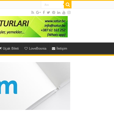
Uçak Bileti
LoveBosnia
İletişim