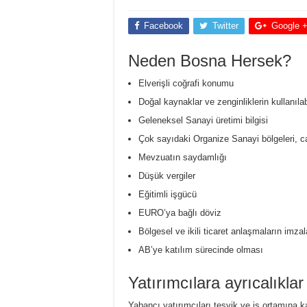
Facebook
Twitter
Google 
Neden Bosna Hersek?
Elverişli coğrafi konumu
Doğal kaynaklar ve zenginliklerin kullanılabil
Geleneksel Sanayi üretimi bilgisi
Çok sayıdaki Organize Sanayi bölgeleri, ca
Mevzuatın saydamlığı
Düşük vergiler
Eğitimli işgücü
EURO’ya bağlı döviz
Bölgesel ve ikili ticaret anlaşmaların imz
AB’ye katılım sürecinde olması
Yatırımcılara ayrıcalıklar
Yabancı yatırımcıları teşvik ve iş ortamına