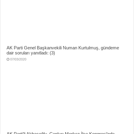
AK Parti Genel Başkanvekili Numan Kurtulmuş, gündeme
dair soruları yanıtladı: (3)
07/03/2020
AK Parti’li Akbaşoğlu, Çankırı Merkez İlçe Kongresi’nde