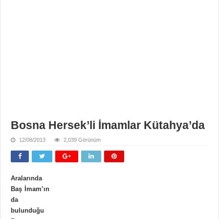
Bosna Hersek’li İmamlar Kütahya’da
12/08/2013
2,039 Görünüm
Aralarında
Baş İmam’ın
da
bulunduğu