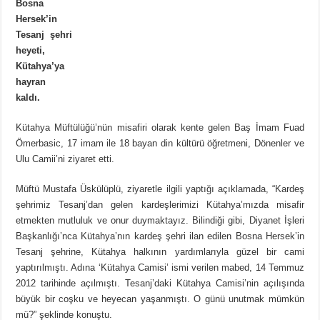
Bosna
Hersek’in
Tesanj şehri
heyeti,
Kütahya’ya
hayran
kaldı.
Kütahya Müftülüğü’nün misafiri olarak kente gelen Baş İmam Fuad
Ömerbasic, 17 imam ile 18 bayan din kültürü öğretmeni, Dönenler ve
Ulu Camii’ni ziyaret etti.
Müftü Mustafa Üskülüplü, ziyaretle ilgili yaptığı açıklamada, “Kardeş
şehrimiz Tesanj’dan gelen kardeşlerimizi Kütahya’mızda misafir
etmekten mutluluk ve onur duymaktayız. Bilindiği gibi, Diyanet İşleri
Başkanlığı’nca Kütahya’nın kardeş şehri ilan edilen Bosna Hersek’in
Tesanj şehrine, Kütahya halkının yardımlarıyla güzel bir cami
yaptırılmıştı. Adına ‘Kütahya Camisi’ ismi verilen mabed, 14 Temmuz
2012 tarihinde açılmıştı. Tesanj’daki Kütahya Camisi’nin açılışında
büyük bir coşku ve heyecan yaşanmıştı. O günü unutmak mümkün
mü?” şeklinde konuştu.