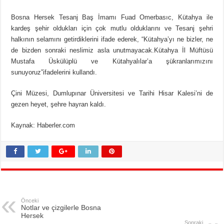
Bosna Hersek Tesanj Baş İmamı Fuad Omerbasıc, Kütahya ile
kardeş şehir oldukları için çok mutlu olduklarını ve Tesanj şehri
halkının selamını getirdiklerini ifade ederek, “Kütahya’yı ne bizler, ne
de bizden sonraki neslimiz asla unutmayacak.Kütahya İl Müftüsü
Mustafa Üskülüplü ve Kütahyalılar’a şükranlarımızını
sunuyoruz”ifadelerini kullandı.
Çini Müzesi, Dumlupınar Üniversitesi ve Tarihi Hisar Kalesi’ni de
gezen heyet, şehre hayran kaldı.
Kaynak: Haberler.com
Önceki
Notlar ve çizgilerle Bosna
Hersek
Sonraki