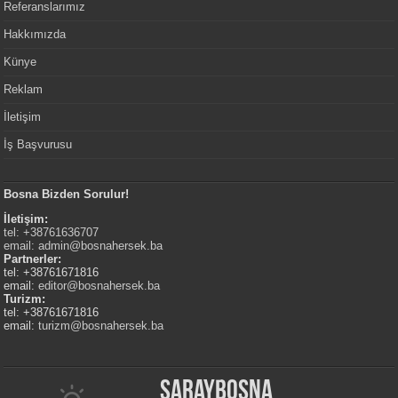
Referanslarımız
Hakkımızda
Künye
Reklam
İletişim
İş Başvurusu
Bosna Bizden Sorulur!
İletişim:
tel: +38761636707
email:
admin@bosnahersek.ba
Partnerler:
tel: +38761671816
email:
editor@bosnahersek.ba
Turizm:
tel: +38761671816
email:
turizm@bosnahersek.ba
Saraybosna