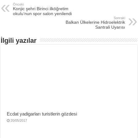
Önceki
Konjic şehri Birinci ilköğretim
okulu’nun spor salon yenilendi
Sonraki
Balkan Ülkelerine Hidroelektrik
Santrali Uyarısı
İlgili yazılar
Ecdat yadigarları turistlerin gözdesi
20/05/2017