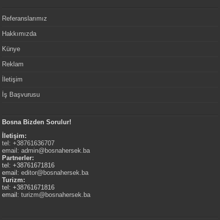
Referanslarımız
Hakkımızda
Künye
Reklam
İletişim
İş Başvurusu
Bosna Bizden Sorulur!
İletişim:
tel: +38761636707
email:
admin@bosnahersek.ba
Partnerler:
tel: +38761671816
email:
editor@bosnahersek.ba
Turizm:
tel: +38761671816
email:
turizm@bosnahersek.ba