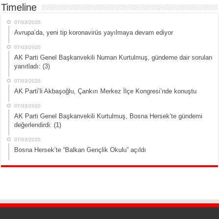
Timeline
07/03/2020
Avrupa’da, yeni tip koronavirüs yayılmaya devam ediyor
07/03/2020
AK Parti Genel Başkanvekili Numan Kurtulmuş, gündeme dair soruları
yanıtladı: (3)
07/03/2020
AK Parti’li Akbaşoğlu, Çankırı Merkez İlçe Kongresi’nde konuştu
07/03/2020
AK Parti Genel Başkanvekili Kurtulmuş, Bosna Hersek’te gündemi
değerlendirdi: (1)
07/03/2020
Bosna Hersek’te “Balkan Gençlik Okulu” açıldı