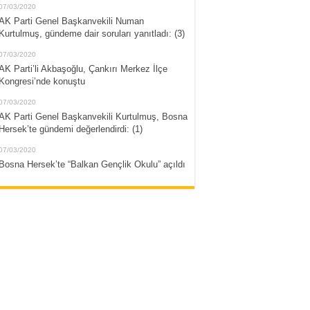
07/03/2020
AK Parti Genel Başkanvekili Numan
Kurtulmuş, gündeme dair soruları yanıtladı: (3)
07/03/2020
AK Parti’li Akbaşoğlu, Çankırı Merkez İlçe
Kongresi’nde konuştu
07/03/2020
AK Parti Genel Başkanvekili Kurtulmuş, Bosna
Hersek’te gündemi değerlendirdi: (1)
07/03/2020
Bosna Hersek’te “Balkan Gençlik Okulu” açıldı