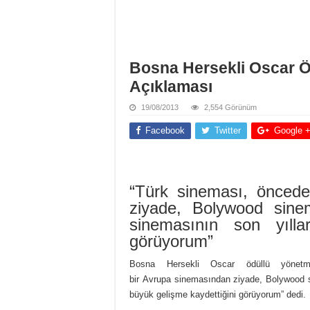
Bosna Hersekli Oscar 
Açıklaması
19/08/2013
2,554 Görünüm
Facebook
Twitter
Google 
“Türk sineması, öncede
ziyade, Bolywood sine
sinemasının son yılla
görüyorum”
Bosna Hersekli Oscar ödüllü yönetm
bir Avrupa sinemasından ziyade, Bolywood s
büyük gelişme kaydettiğini görüyorum” dedi.