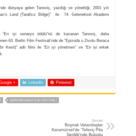
nde dünyaya gelen Tanoviç, yazdığı ve yönettiği, 2001 yılı
 Man’s Land (Tarafsız Bölge)” ile 74. Geleneksel Akademi
e “En iyi senaryo ödülü”nü de kazanan Tanoviç, daha
nen 63. Berlin Film Festivali’nde de “Epizoda u Zivotu Beraca
ir Kesit)” adlı filmi ile “En iyi yönetmen” ve “En iyi erkek
ı.
Google +
LinkedIn
Pinterest
I
SARAYBOSNA FILM FESTIVALI
Sonraki
Boşnak Vatandaşlar
Karamürsel’de ‘Teferiç Pita
Şenliği’nde Buluştu