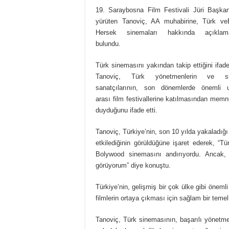
19. Saraybosna Film Festivali Jüri Başkanl
yürüten Tanoviç, AA muhabirine, Türk v
Hersek sinemaları hakkında açıklama
bulundu.
Türk sinemasını yakından takip ettiğini ifad
Tanoviç, Türk yönetmenlerin ve s
sanatçılarının, son dönemlerde önemli u
arası film festivallerine katılmasından memn
duyduğunu ifade etti.
Tanoviç, Türkiye’nin, son 10 yılda yakaladığ
etkilediğinin görüldüğüne işaret ederek, “
Bolywood sinemasını andırıyordu. Ancak, 
görüyorum” diye konuştu.
Türkiye’nin, gelişmiş bir çok ülke gibi önemli
filmlerin ortaya çıkması için sağlam bir teme
Tanoviç, Türk sinemasının, başarılı yönetm