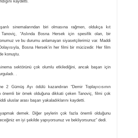
ndığını kaydetti.
arılı sinemalarından biri olmasına rağmen, oldukça kıt
en Tanoviç, “Aslında Bosna Hersek için spesifik olan, bir
fonumuz ve bu durumu anlamayan siyasetçilerimiz var. Maddi
olayısıyla, Bosna Hersek’in her filmi bir mücizedir. Her film
nde konuştu.
sinema sektörünü çok olumlu etkilediğini, ancak başarı için
rguladı. .
isine 2 Gümüş Ayı ödülü kazandıran “Demir Toplayıcısının
n önemli bir örnek olduğuna dikkati çeken Tanoviç, filmi çok
ddi uluslar arası başarı yakaladıklarını kaydetti.
m yapmak demek. Diğer şeylerin çok fazla önemli olduğunu
ceğiniz en iyi şekilde yapıyorsunuz ve bekliyorsunuz” dedi.