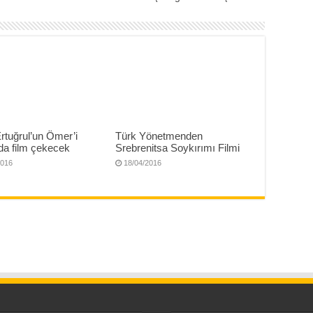
 Ertuğrul’un Ömer’i
Türk Yönetmenden
da film çekecek
Srebrenitsa Soykırımı Filmi
2016
18/04/2016