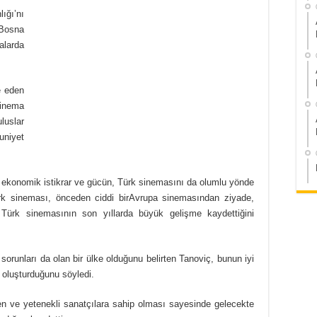
ığı’nı
eBosna
larda
e eden
inema
luslar
uniyet
ı ekonomik istikrar ve gücün, Türk sinemasını da olumlu yönde
Türk sineması, önceden ciddi birAvrupa sinemasından ziyade,
Türk sinemasının son yıllarda büyük gelişme kaydettiğini
 sorunları da olan bir ülke olduğunu belirten Tanoviç, bunun iyi
l oluşturduğunu söyledi.
en ve yetenekli sanatçılara sahip olması sayesinde gelecekte