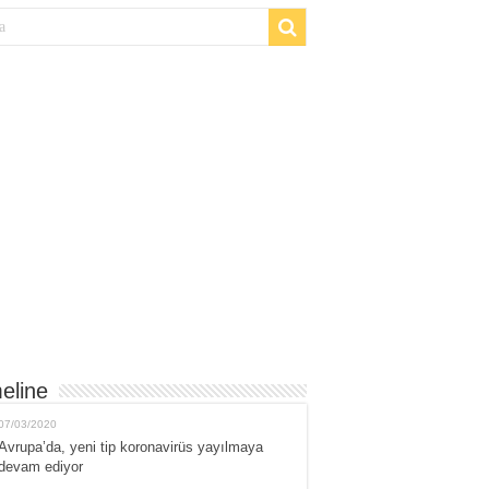
eline
07/03/2020
Avrupa’da, yeni tip koronavirüs yayılmaya
devam ediyor