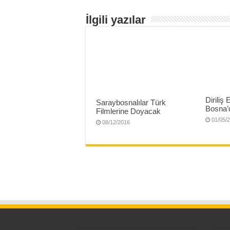
İlgili yazılar
Diriliş
Saraybosnalılar Türk
Bosna’
Filmlerine Doyacak
01/05/
08/12/2016