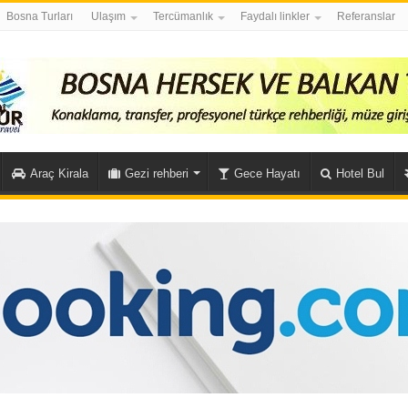
Bosna Turları
Ulaşım
Tercümanlık
Faydalı linkler
Referanslar
Araç Kirala
Gezi rehberi
Gece Hayatı
Hotel Bul