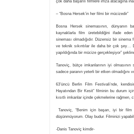
çok daha başarılı filmlere imza atacağına ina
– “Bosna Hersek’in her filmi bir mücizedir”
Bosna Hersek sinemasının, dünyanın baş
kaynaklarla film üretebildiğini ifade ed
sineması olmadığıdır. Düzensiz bir sinema 
ve teknik sıkıntılar ile daha bir çok şey… D
yapıldığında bir mücize gerçekleşiyor” şekli
Tanoviç, bütçe imkanlarının iyi olmasının 
sadece paranın yeterli bir etken olmadığını vu
63’üncü Berlin Film Festivali’nde, kend
Hayatından Bir Kesit” filminin bu durum içi
kısıtlı imkanlar içinde çekmelerine rağmen, ci
Tanoviç, “Benim için başarı, iyi bir fil
düşünmüyorum. Olay budur. Filminizi yapabile
-Danis Tanoviç kimdir-