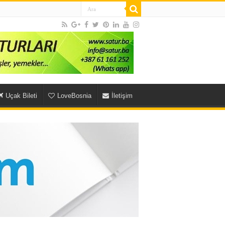
Uçak Bileti
LoveBosnia
İletişim