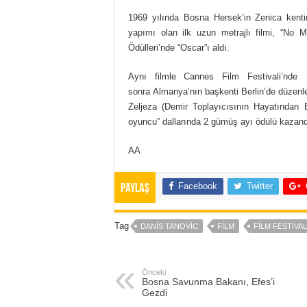
1969 yılında Bosna Hersek’in Zenica kenti
yapımı olan ilk uzun metrajlı filmi, “No
Ödülleri’nde “Oscar”ı aldı.
Aynı filmle Cannes Film Festivali’nd
sonra Almanya’nın başkenti Berlin’de düzenle
Zeljeza (Demir Toplayıcısının Hayatından B
oyuncu” dallarında 2 gümüş ayı ödülü kazand
AA
Facebook
Twitter
Paylaş
Tag
DANIS TANOVIC
FILM
FILM FESTIVAL
Önceki
Bosna Savunma Bakanı, Efes’i
Gezdi