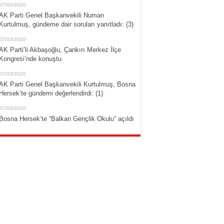
07/03/2020
AK Parti Genel Başkanvekili Numan
Kurtulmuş, gündeme dair soruları yanıtladı: (3)
07/03/2020
AK Parti’li Akbaşoğlu, Çankırı Merkez İlçe
Kongresi’nde konuştu
07/03/2020
AK Parti Genel Başkanvekili Kurtulmuş, Bosna
Hersek’te gündemi değerlendirdi: (1)
07/03/2020
Bosna Hersek’te “Balkan Gençlik Okulu” açıldı