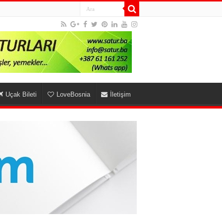
Uçak Bileti
LoveBosnia
İletişim