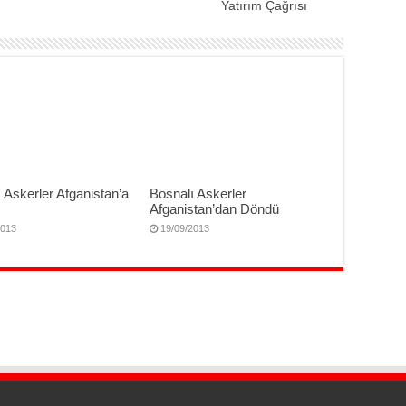
Yatırım Çağrısı
 Askerler Afganistan’a
Bosnalı Askerler
Afganistan’dan Döndü
2013
19/09/2013