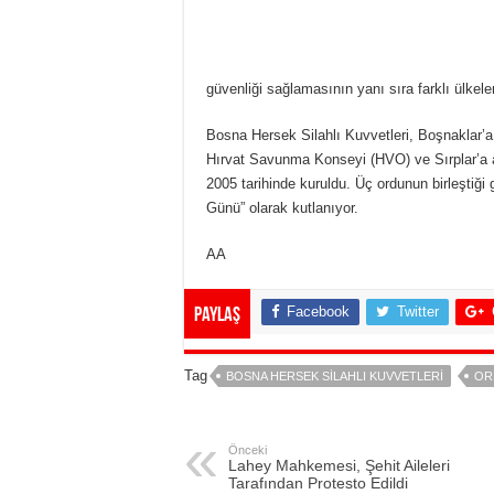
güvenliği sağlamasının yanı sıra farklı ülkele
Bosna Hersek Silahlı Kuvvetleri, Boşnaklar’a
Hırvat Savunma Konseyi (HVO) ve Sırplar’a a
2005 tarihinde kuruldu. Üç ordunun birleştiği 
Günü” olarak kutlanıyor.
AA
Facebook
Twitter
Paylaş
Tag
BOSNA HERSEK SILAHLI KUVVETLERI
OR
Önceki
Lahey Mahkemesi, Şehit Aileleri
Tarafından Protesto Edildi