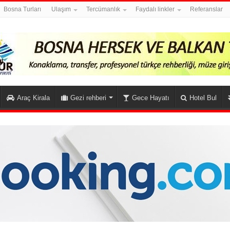
Bosna Turları
Ulaşım
Tercümanlık
Faydalı linkler
Referanslar
Araç Kirala
Gezi rehberi
Gece Hayatı
Hotel Bul