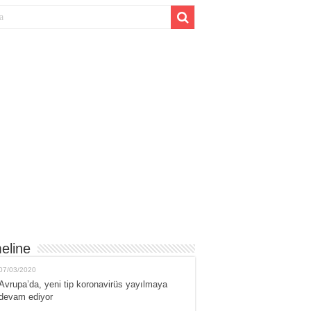
eline
07/03/2020
Avrupa’da, yeni tip koronavirüs yayılmaya
devam ediyor