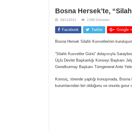
Bosna Hersek’te, “Silah
28/11/2013
2,585 Görünüm
Facebook
Twitter
Google 
Bosna Hersek Silahlı Kuvvetlerinin kuruluşun
“Silahlı Kuvvetler Günü” dolayısıyla Sarayb
Üçlü Devlet Başkanlığı Konseyi Başkanı Je
Genelkurmay Başkanı Tümgeneral Ante Yeleç 
Komsiç, törende yaptığı konuşmada, Bosna He
kurumlarından biri olduğunu ve onunla gurur d