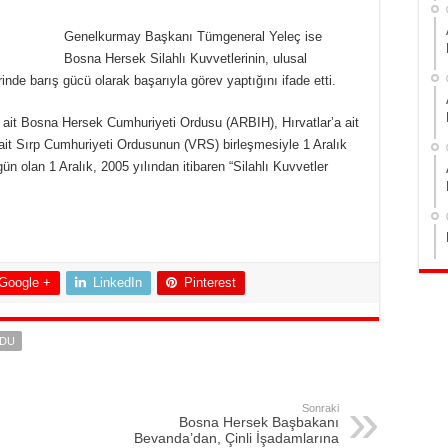
Genelkurmay Başkanı Tümgeneral Yeleç ise
Bosna Hersek Silahlı Kuvvetlerinin, ulusal
rinde barış gücü olarak başarıyla görev yaptığını ifade etti.
 ait Bosna Hersek Cumhuriyeti Ordusu (ARBIH), Hırvatlar’a ait
it Sırp Cumhuriyeti Ordusunun (VRS) birleşmesiyle 1 Aralık
gün olan 1 Aralık, 2005 yılından itibaren “Silahlı Kuvvetler
Google +
LinkedIn
Pinterest
DU
Sonraki
Bosna Hersek Başbakanı
Bevanda’dan, Çinli İşadamlarına