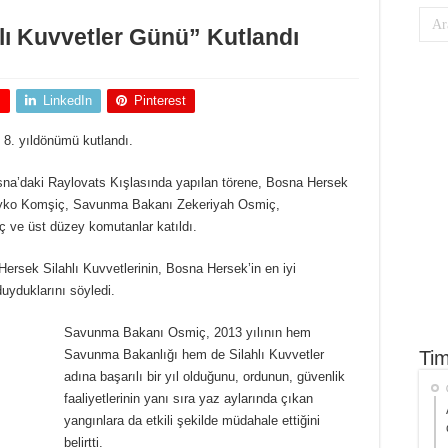
lı Kuvvetler Günü” Kutlandı
+
LinkedIn
Pinterest
 8. yıldönümü kutlandı.
osna’daki Raylovats Kışlasında yapılan törene, Bosna Hersek
lyko Komşiç, Savunma Bakanı Zekeriyah Osmiç,
ve üst düzey komutanlar katıldı.
rsek Silahlı Kuvvetlerinin, Bosna Hersek’in en iyi
uyduklarını söyledi.
Savunma Bakanı Osmiç, 2013 yılının hem
Tim
Savunma Bakanlığı hem de Silahlı Kuvvetler
adına başarılı bir yıl olduğunu, ordunun, güvenlik
faaliyetlerinin yanı sıra yaz aylarında çıkan
yangınlara da etkili şekilde müdahale ettiğini
belirtti.