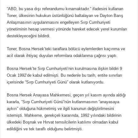
“ABD, bu yasa dışı referandumu kınamaktadır.” ifadesini kullanan
Toner, ülkesinin hukukun üstünlüğünü baltalayan ve Dayton Barış
Anlaşmasının uygulanmasını engelleyen Sırp Cumhuriyeti
yönetiminin hesap vermesi yönünde hareket edecek yerel kurumları
destekleyeceğini bildirdi.
Toner, Bosna Hersek’teki taraflara bölücü eylemlerden kaçınma ve
acil olarak ihtiyaç duyulan reformlara odaklanma çağrısı yaptı.
Bosna Hersek’te Sırp Cumhuriyeti’nin kurulmasına ilişkin bildiri 9
Ocak 1992’de kabul edilmişti. Bu nedenle bu tarih, entite sınırları
içerisinde “Sırp Cumhuriyeti Günü” olarak kutlanıyordu.
Bosna Hersek Anayasa Mahkemesi, geçen yıl kasım ayında aldığı
kararla, “Sırp Cumhuriyeti Günü”nün kutlanmasının “anayasaya
aykırı” olduğuna hükmetmiş ve ilgili kanunun değiştirilmesini
istemişti. Mahkeme, gerekçeli kararında, 1992 yılındaki bildirinin
ülkedeki Boşnak ve Hırvat temsilcilerin katılımı olmadan kabul
edildiğini ve tek taraflı olduğunu belirtmişti.