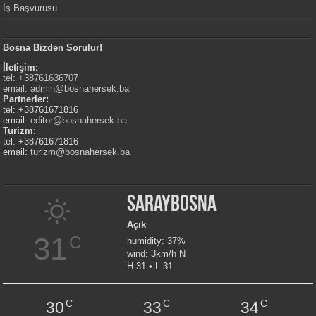
İş Başvurusu
Bosna Bizden Sorulur!
İletişim:
tel: +38761636707
email:
admin@bosnahersek.ba
Partnerler:
tel: +38761671816
email:
editor@bosnahersek.ba
Turizm:
tel: +38761671816
email:
turizm@bosnahersek.ba
Saraybosna
Açık
31
C
humidity: 37%
wind: 3km/h N
H 31 • L 31
C
C
C
30
33
34