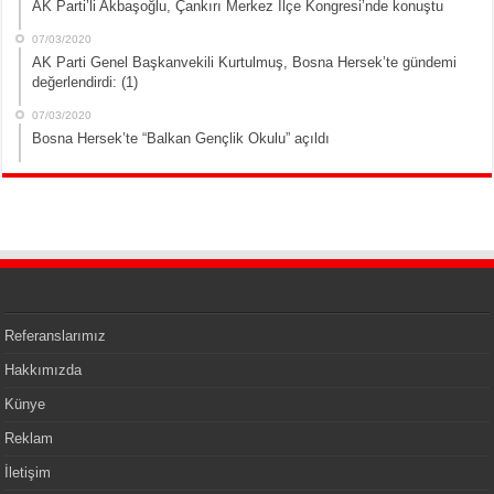
AK Parti’li Akbaşoğlu, Çankırı Merkez İlçe Kongresi’nde konuştu
07/03/2020
AK Parti Genel Başkanvekili Kurtulmuş, Bosna Hersek’te gündemi
değerlendirdi: (1)
07/03/2020
Bosna Hersek’te “Balkan Gençlik Okulu” açıldı
Referanslarımız
Hakkımızda
Künye
Reklam
İletişim