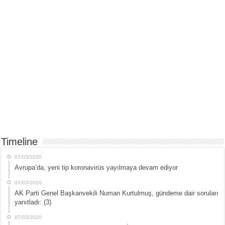
Timeline
07/03/2020
Avrupa’da, yeni tip koronavirüs yayılmaya devam ediyor
07/03/2020
AK Parti Genel Başkanvekili Numan Kurtulmuş, gündeme dair soruları
yanıtladı: (3)
07/03/2020