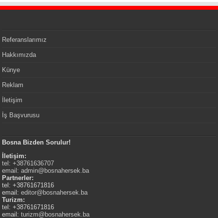
Referanslarımız
Hakkımızda
Künye
Reklam
İletişim
İş Başvurusu
Bosna Bizden Sorulur!
İletişim:
tel: +38761636707
email:
admin@bosnahersek.ba
Partnerler:
tel: +38761671816
email:
editor@bosnahersek.ba
Turizm:
tel: +38761671816
email:
turizm@bosnahersek.ba