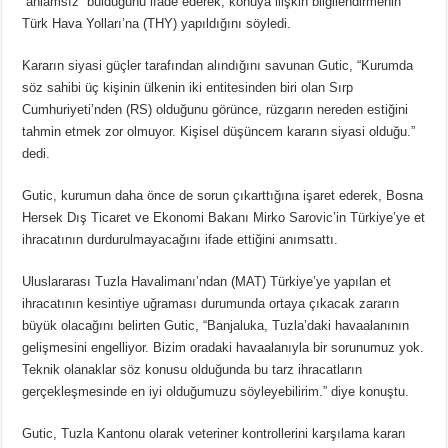
“anlamsız” bulduğunu ifade ederek, konuya ilişkin bilgilendirmenin
Türk Hava Yolları’na (THY) yapıldığını söyledi.
Kararın siyasi güçler tarafından alındığını savunan Gutic, “Kurumda
söz sahibi üç kişinin ülkenin iki entitesinden biri olan Sırp
Cumhuriyeti’nden (RS) olduğunu görünce, rüzgarın nereden estiğini
tahmin etmek zor olmuyor. Kişisel düşüncem kararın siyasi olduğu.”
dedi.
Gutic, kurumun daha önce de sorun çıkarttığına işaret ederek, Bosna
Hersek Dış Ticaret ve Ekonomi Bakanı Mirko Sarovic’in Türkiye’ye et
ihracatının durdurulmayacağını ifade ettiğini anımsattı.
Uluslararası Tuzla Havalimanı’ndan (MAT) Türkiye’ye yapılan et
ihracatının kesintiye uğraması durumunda ortaya çıkacak zararın
büyük olacağını belirten Gutic, “Banjaluka, Tuzla’daki havaalanının
gelişmesini engelliyor. Bizim oradaki havaalanıyla bir sorunumuz yok.
Teknik olanaklar söz konusu olduğunda bu tarz ihracatların
gerçekleşmesinde en iyi olduğumuzu söyleyebilirim.” diye konuştu.
Gutic, Tuzla Kantonu olarak veteriner kontrollerini karşılama kararı