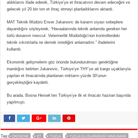
aldıklarını ifade ederek, Türkiye’ye et ihracatının devam edeceğini ve
gelecek yıl 20 bin ton et ihraç etmeyi planladıklarını aktardı.
MAT Teknik Müdürü Enver Jukanovic de kararın siyasi sebeplere
dayandığını söyleyerek, “Havaalanında teknik anlamda gereken her
türlü donanım mevcut. Veterinerlik Müdürlüğü’nün kontrollerdeki
teknik sıkıntılarla ne demek istediğini anlamadım.” ifadelerini
kullandı.
Ekonomik gelişmelerin göz önünde bulundurulması gerektiğine
inandığını belirten Jukanovic, Türkiye’ye THY’ye ait kargo uçaklarıyla
yapılan et ihracatında planlanan miktarın yüzde 30’unun
gerçekleştiğini kaydetti.
Bu arada, Bosna Hersek’ten Türkiye’ye ilk et ihracatı haziran başında
yapılmıştı.
Tag
EKONOMI
ET
TUZLA
TUZLA ULUSLARARASI HAVALIMANI