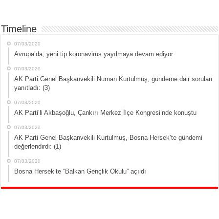
Timeline
07/03/2020
Avrupa’da, yeni tip koronavirüs yayılmaya devam ediyor
07/03/2020
AK Parti Genel Başkanvekili Numan Kurtulmuş, gündeme dair soruları
yanıtladı: (3)
07/03/2020
AK Parti’li Akbaşoğlu, Çankırı Merkez İlçe Kongresi’nde konuştu
07/03/2020
AK Parti Genel Başkanvekili Kurtulmuş, Bosna Hersek’te gündemi
değerlendirdi: (1)
07/03/2020
Bosna Hersek’te “Balkan Gençlik Okulu” açıldı