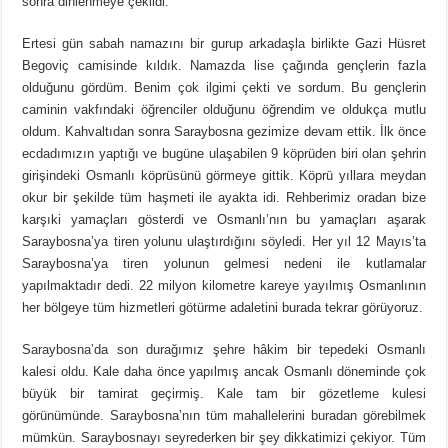
sonra dinlenmeye çekildi.
Ertesi gün sabah namazını bir gurup arkadaşla birlikte Gazi Hüsret
Begoviç camisinde kıldık. Namazda lise çağında gençlerin fazla
olduğunu gördüm. Benim çok ilgimi çekti ve sordum. Bu gençlerin
caminin vakfındaki öğrenciler olduğunu öğrendim ve oldukça mutlu
oldum. Kahvaltıdan sonra Saraybosna gezimize devam ettik. İlk önce
ecdadımızın yaptığı ve bugüne ulaşabilen 9 köprüden biri olan şehrin
girişindeki Osmanlı köprüsünü görmeye gittik. Köprü yıllara meydan
okur bir şekilde tüm haşmeti ile ayakta idi. Rehberimiz oradan bize
karşıki yamaçları gösterdi ve Osmanlı’nın bu yamaçları aşarak
Saraybosna’ya tiren yolunu ulaştırdığını söyledi. Her yıl 12 Mayıs’ta
Saraybosna’ya tiren yolunun gelmesi nedeni ile kutlamalar
yapılmaktadır dedi. 22 milyon kilometre kareye yayılmış Osmanlının
her bölgeye tüm hizmetleri götürme adaletini burada tekrar görüyoruz.
Saraybosna’da son durağımız şehre hâkim bir tepedeki Osmanlı
kalesi oldu. Kale daha önce yapılmış ancak Osmanlı döneminde çok
büyük bir tamirat geçirmiş. Kale tam bir gözetleme kulesi
görünümünde. Saraybosna’nın tüm mahallelerini buradan görebilmek
mümkün. Saraybosnayı seyrederken bir şey dikkatimizi çekiyor. Tüm