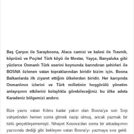
Baş Çarşısı ile Saraybosna, Alaca camisi ve kalesi ile Travnik,
köprüsü ve Poçitel Türk köyü ile Mostar, Yayçe, Banyaluka gibi
yüzlerce Osmanlı Türk eserini koynunda barındıran şehirleri ile
BOSNA özlenen vatan topraklarından biridir bizim için. Bosna
Balkanlarda ilk ziyaret ettiğim ülkelerden biridir. Her karışında
Osmanlının izlerini ve Türk milletinin hoşgörülü yönetim
anlayışının etkilerini kolaylıkla görebileceğiniz bu ülke adeta
Karadeniz bölgemizi andırır.
Bize yavru vatan Kıbrıs kadar yakın olan Bosna’ya son Sırp
vahşetinden hemen sonra gitmek nasip olmuş, ancak yazmak bir
türlü gerçekleşememişti. Nihayet Kosova’dan sonra bir arkadaşımın
yazısında dediği gibi bekleyen vatan Bosna’yı yazmaya sıra geldi.