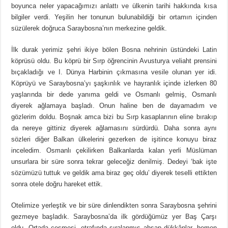
boyunca neler yapacağımızı anlattı ve ülkenin tarihi hakkında kısa
bilgiler verdi. Yeşilin her tonunun bulunabildiği bir ortamın içinden
süzülerek doğruca Saraybosna’nın merkezine geldik.
İlk durak yerimiz şehri ikiye bölen Bosna nehrinin üstündeki Latin
köprüsü oldu. Bu köprü bir Sırp öğrencinin Avusturya veliaht prensini
bıçakladığı ve I. Dünya Harbinin çıkmasına vesile olunan yer idi.
Köprüyü ve Saraybosna’yı şaşkınlık ve hayranlık içinde izlerken 80
yaşlarında bir dede yanıma geldi ve Osmanlı gelmiş, Osmanlı
diyerek ağlamaya başladı. Onun haline ben de dayamadım ve
gözlerim doldu. Boşnak amca bizi bu Sırp kasaplarının eline bırakıp
da nereye gittiniz diyerek ağlamasını sürdürdü. Daha sonra aynı
sözleri diğer Balkan ülkelerini gezerken de işitince konuyu biraz
inceledim. Osmanlı çekilirken Balkanlarda kalan yerli Müslüman
unsurlara bir süre sonra tekrar geleceğiz denilmiş. Dedeyi ‘bak işte
sözümüzü tuttuk ve geldik ama biraz geç oldu’ diyerek teselli ettikten
sonra otele doğru hareket ettik.
Otelimize yerleştik ve bir süre dinlendikten sonra Saraybosna şehrini
gezmeye başladık. Saraybosna’da ilk gördüğümüz yer Baş Çarşı
oldu. Ortada çeşmesi, etrafında sıralanmış ahşap dükkânlar, hemen