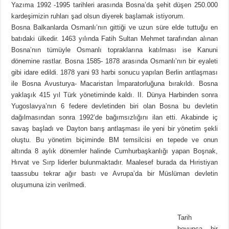
Yazıma 1992 -1995 tarihleri arasında Bosna’da şehit düşen 250.000
kardeşimizin ruhları şad olsun diyerek başlamak istiyorum.
Bosna Balkanlarda Osmanlı’nın gittiği ve uzun süre elde tuttuğu en
batıdaki ülkedir. 1463 yılında Fatih Sultan Mehmet tarafından alınan
Bosna’nın tümüyle Osmanlı topraklarına katılması ise Kanuni
dönemine rastlar. Bosna 1585- 1878 arasında Osmanlı’nın bir eyaleti
gibi idare edildi. 1878 yani 93 harbi sonucu yapılan Berlin antlaşması
ile Bosna Avusturya- Macaristan İmparatorluğuna bırakıldı. Bosna
yaklaşık 415 yıl Türk yönetiminde kaldı. II. Dünya Harbinden sonra
Yugoslavya’nın 6 federe devletinden biri olan Bosna bu devletin
dağılmasından sonra 1992’de bağımsızlığını ilan etti. Akabinde iç
savaş başladı ve Dayton barış antlaşması ile yeni bir yönetim şekli
oluştu. Bu yönetim biçiminde BM temsilcisi en tepede ve onun
altında 8 aylık dönemler halinde Cumhurbaşkanlığı yapan Boşnak,
Hırvat ve Sırp liderler bulunmaktadır. Maalesef burada da Hıristiyan
taassubu tekrar ağır bastı ve Avrupa’da bir Müslüman devletin
oluşumuna izin verilmedi.
Tarih
boyunca bir