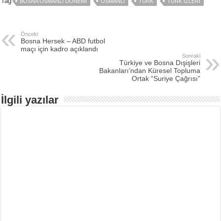
Tag
BOSNA OSMANLI DÖNEMI
OSMANLI
TÜRK
TÜRK IZLERI
Önceki
Bosna Hersek – ABD futbol
maçı için kadro açıklandı
Sonraki
Türkiye ve Bosna Dışişleri
Bakanları’ndan Küresel Topluma
Ortak “Suriye Çağrısı”
İlgili yazılar