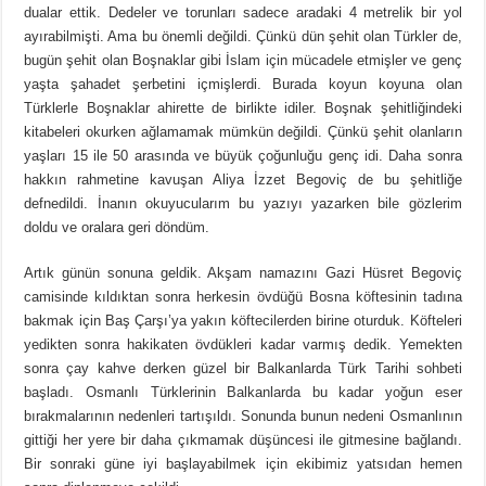
dualar ettik. Dedeler ve torunları sadece aradaki 4 metrelik bir yol
ayırabilmişti. Ama bu önemli değildi. Çünkü dün şehit olan Türkler de,
bugün şehit olan Boşnaklar gibi İslam için mücadele etmişler ve genç
yaşta şahadet şerbetini içmişlerdi. Burada koyun koyuna olan
Türklerle Boşnaklar ahirette de birlikte idiler. Boşnak şehitliğindeki
kitabeleri okurken ağlamamak mümkün değildi. Çünkü şehit olanların
yaşları 15 ile 50 arasında ve büyük çoğunluğu genç idi. Daha sonra
hakkın rahmetine kavuşan Aliya İzzet Begoviç de bu şehitliğe
defnedildi. İnanın okuyucularım bu yazıyı yazarken bile gözlerim
doldu ve oralara geri döndüm.
Artık günün sonuna geldik. Akşam namazını Gazi Hüsret Begoviç
camisinde kıldıktan sonra herkesin övdüğü Bosna köftesinin tadına
bakmak için Baş Çarşı’ya yakın köftecilerden birine oturduk. Köfteleri
yedikten sonra hakikaten övdükleri kadar varmış dedik. Yemekten
sonra çay kahve derken güzel bir Balkanlarda Türk Tarihi sohbeti
başladı. Osmanlı Türklerinin Balkanlarda bu kadar yoğun eser
bırakmalarının nedenleri tartışıldı. Sonunda bunun nedeni Osmanlının
gittiği her yere bir daha çıkmamak düşüncesi ile gitmesine bağlandı.
Bir sonraki güne iyi başlayabilmek için ekibimiz yatsıdan hemen