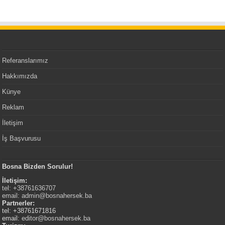
Referanslarımız
Hakkımızda
Künye
Reklam
İletişim
İş Başvurusu
Bosna Bizden Sorulur!
İletişim:
tel: +38761636707
email:
admin@bosnahersek.ba
Partnerler:
tel: +38761671816
email:
editor@bosnahersek.ba