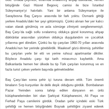
bitişiğinde Gazi Hüsret Begoviç camisi ile bize İstanbul
Süleymaniye’yi hatırlattı. Yani bir anlama Süleymaniye ile
Saraybosna Baş Çarşısı arasında bir fark yoktu. Osmanlı gittiği
yerlere Anadolu’daki her şeyi götürmüştü. Çünkü alınan her yer kalıcı
vatan olarak görülmüş ve asla sömürge zihniyeti sergilenmemişti.
Baş Çarşı’da sağlı sollu sıralanmış oldukça güzel korunmuş ahşap
dükkânlar arasından yürürken oldukça duygulandım ve çocukluk
yıllarıma geri döndüm. Çünkü bu tip çarşıları 1960-70 yılları arasında
Anadolu’nun her yerinde görebilirdik. Maalesef gözü dönmüş şehirliler
bu çarşıları yerle bir etti ve yerine ruhsuz apartmanlar diktiler.
Böylece Anadolu çarşı tipi tarih mirasımızı kaybettik. Ama
Balkanlarda hemen her ülkede bu tip Türk çarşıları korunmuş ve en
fazla turist çeken yerlerin başında gelmektedirler.
Baş Çarşı’dan sonra şehir içi turuna devam ettik. Tüm önemli
binaların Sırp kurşunları ile delik deşik olduğunu gördük. Bombalanan
Pazar Yerinden sonra tahrip edilen dünyanın en ünlü
kütüphanelerinden biri olan Şarkiyat Kütüphanesini, Ali Paşa ve
Ferhad Paşa camilerini gördük. Oradan şehir içindeki eski Türk
şehitliği ve hemen bitişiğindeki Boşnak şehitliğini ziyaret ederek