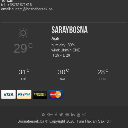
Turizm:
tel: +38761671816
email:
turizm@bosnahersek.ba
Saraybosna
Açık
29
C
humidity: 30%
wind: 1km/h ENE
H 29 • L 29
C
C
C
31
30
28
FRI
SAT
SUN
Bosnahersek.ba © Copyright 2026, Tüm Hakları Saklıdır