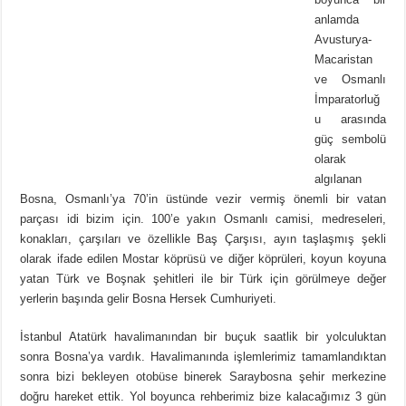
anlamda
Avusturya-
Macaristan
ve Osmanlı
İmparatorluğ
u arasında
güç sembolü
olarak
algılanan
Bosna, Osmanlı’ya 70’in üstünde vezir vermiş önemli bir vatan
parçası idi bizim için. 100’e yakın Osmanlı camisi, medreseleri,
konakları, çarşıları ve özellikle Baş Çarşısı, ayın taşlaşmış şekli
olarak ifade edilen Mostar köprüsü ve diğer köprüleri, koyun koyuna
yatan Türk ve Boşnak şehitleri ile bir Türk için görülmeye değer
yerlerin başında gelir Bosna Hersek Cumhuriyeti.
İstanbul Atatürk havalimanından bir buçuk saatlik bir yolculuktan
sonra Bosna’ya vardık. Havalimanında işlemlerimiz tamamlandıktan
sonra bizi bekleyen otobüse binerek Saraybosna şehir merkezine
doğru hareket ettik. Yol boyunca rehberimiz bize kalacağımız 3 gün