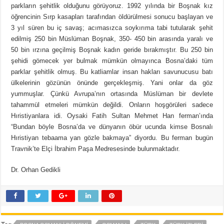
parkların şehitlik olduğunu görüyoruz. 1992 yılında bir Boşnak kız
öğrencinin Sırp kasapları tarafından öldürülmesi sonucu başlayan ve
3 yıl süren bu iç savaş; acımasızca soykırıma tabi tutularak şehit
edilmiş 250 bin Müslüman Boşnak, 350- 450 bin arasında yaralı ve
50 bin ırzına geçilmiş Boşnak kadın geride bırakmıştır. Bu 250 bin
şehidi gömecek yer bulmak mümkün olmayınca Bosna’daki tüm
parklar şehitlik olmuş. Bu katliamlar insan hakları savunucusu batı
ülkelerinin gözünün önünde gerçekleşmiş. Yani onlar da göz
yummuşlar. Çünkü Avrupa’nın ortasında Müslüman bir devlete
tahammül etmeleri mümkün değildi. Onların hoşgörüleri sadece
Hıristiyanlara idi. Oysaki Fatih Sultan Mehmet Han ferman’ında
“Bundan böyle Bosna’da ve dünyanın öbür ucunda kimse Bosnalı
Hıristiyan tebaama yan gözle bakmaya” diyordu. Bu ferman bugün
Travnik’te Elçi İbrahim Paşa Medresesinde bulunmaktadır.
Dr. Orhan Gedikli