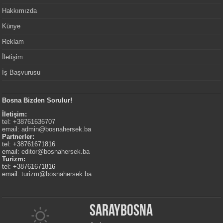
Hakkımızda
Künye
Reklam
İletişim
İş Başvurusu
Bosna Bizden Sorulur!
İletişim:
tel: +38761636707
email:
admin@bosnahersek.ba
Partnerler:
tel: +38761671816
email:
editor@bosnahersek.ba
Turizm:
tel: +38761671816
email:
turizm@bosnahersek.ba
Saraybosna