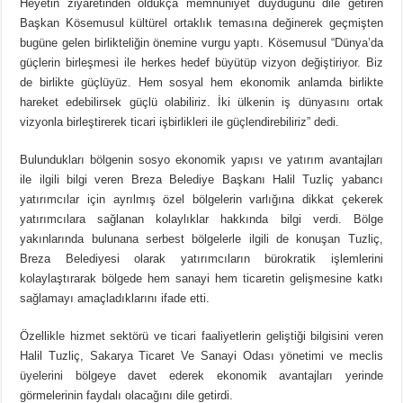
Heyetin ziyaretinden oldukça memnuniyet duyduğunu dile getiren
Başkan Kösemusul kültürel ortaklık temasına değinerek geçmişten
bugüne gelen birlikteliğin önemine vurgu yaptı. Kösemusul “Dünya’da
güçlerin birleşmesi ile herkes hedef büyütüp vizyon değiştiriyor. Biz
de birlikte güçlüyüz. Hem sosyal hem ekonomik anlamda birlikte
hareket edebilirsek güçlü olabiliriz. İki ülkenin iş dünyasını ortak
vizyonla birleştirerek ticari işbirlikleri ile güçlendirebiliriz” dedi.
Bulundukları bölgenin sosyo ekonomik yapısı ve yatırım avantajları
ile ilgili bilgi veren Breza Belediye Başkanı Halil Tuzliç yabancı
yatırımcılar için ayrılmış özel bölgelerin varlığına dikkat çekerek
yatırımcılara sağlanan kolaylıklar hakkında bilgi verdi. Bölge
yakınlarında bulunana serbest bölgelerle ilgili de konuşan Tuzliç,
Breza Belediyesi olarak yatırımcıların bürokratik işlemlerini
kolaylaştırarak bölgede hem sanayi hem ticaretin gelişmesine katkı
sağlamayı amaçladıklarını ifade etti.
Özellikle hizmet sektörü ve ticari faaliyetlerin geliştiği bilgisini veren
Halil Tuzliç, Sakarya Ticaret Ve Sanayi Odası yönetimi ve meclis
üyelerini bölgeye davet ederek ekonomik avantajları yerinde
görmelerinin faydalı olacağını dile getirdi.