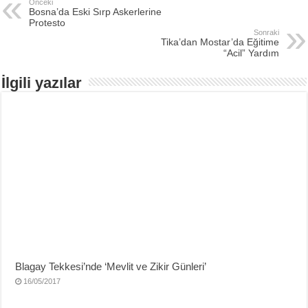
Önceki
Bosna’da Eski Sırp Askerlerine
Protesto
Sonraki
Tika’dan Mostar’da Eğitime
“Acil” Yardım
İlgili yazılar
Blagay Tekkesi’nde ‘Mevlit ve Zikir Günleri’
16/05/2017