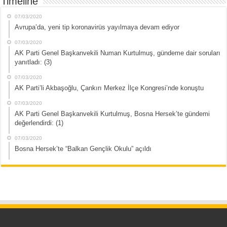
Timeline
07/03/2020
Avrupa’da, yeni tip koronavirüs yayılmaya devam ediyor
07/03/2020
AK Parti Genel Başkanvekili Numan Kurtulmuş, gündeme dair soruları
yanıtladı: (3)
07/03/2020
AK Parti’li Akbaşoğlu, Çankırı Merkez İlçe Kongresi’nde konuştu
07/03/2020
AK Parti Genel Başkanvekili Kurtulmuş, Bosna Hersek’te gündemi
değerlendirdi: (1)
07/03/2020
Bosna Hersek’te “Balkan Gençlik Okulu” açıldı