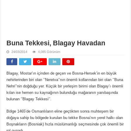
Buna Tekkesi, Blagay Havadan
24/03/2014
4,085 Görünüm
Blagay, Mostar’ın içinden de geçen ve Bosna-Hersek’in en büyük
nehirlerinden biri olan ‘’Neretva’’nın önemli kollarından biri olan ‘’Buna
Nehri’’nin doğduğu yer. Küçük bir yerleşim birimi olan Blagay’ı önemli
kılan ise hemen su kaynağının bulunduğu mağaranın yanıbaşında
bulunan ‘’Blagay Tekkesi’’.
Bölge 1465’de Osmanlıların eline geçtikten sonra muhteşem bir
doğaya sahip bu bölgede kurulan bu tekke Bosna’nın yerel halkı olan
Boşnakların (Bosniak) hızla müslümanlığı seçmesinde çok önemli bir
rol oynadı.