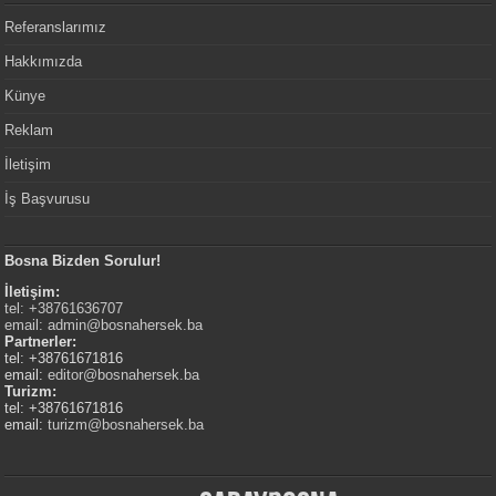
Referanslarımız
Hakkımızda
Künye
Reklam
İletişim
İş Başvurusu
Bosna Bizden Sorulur!
İletişim:
tel: +38761636707
email:
admin@bosnahersek.ba
Partnerler:
tel: +38761671816
email:
editor@bosnahersek.ba
Turizm:
tel: +38761671816
email:
turizm@bosnahersek.ba