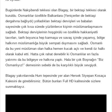
Bugünlerde Nakşibendi tekkesi olan Blagay, bir bektaşi tekkesi olarak
kuruldu. Osmanlılar özellikle Balkanlara (Yeniçeriler de bektaşi
dergahına bağlıydı) yolladıkları bektaşi dervişleri ve babaları
sayesinde çok kısa sürede yüzbinlerce kişinin müslümanlaşmasını
sağladı. Bektaşi dervişlerinin hoşgörülü ve özellikle hakkaniyetli
tavırları, tarih boyunca hep karmaşa ve savaş içinde yaşamış, bölge
halkının müslümanlığa büyük sempati duymasını sağladı. Osmanlı
da bu yeni müslüman olan halka hemen kucak açtı ve kendi öz halkı
olarak kabul etti. Hatta çok rahat denebilir ki Osmanlılar en fazla
yatırımı da bu bölgeye ve halkına yaptı. Hala bir çok Boşnağın ‘’Biz
Osmanlıyız!’’ demesinin sebebi de bu karşılıklı büyük sevgiydi.
Blagay yakınlarında Hum tepesinde yer alan Hersek Styepan Kosaça
Kalesini de görebilirsiniz. Bütün bunları Full HD kalitesinde sizlere
sunmaktayız.