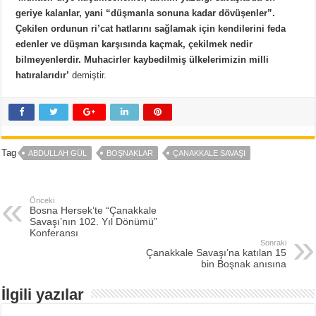
geriye kalanlar, yani “düşmanla sonuna kadar dövüşenler”.
Çekilen ordunun ri’cat hatlarını sağlamak için kendilerini feda
edenler ve düşman karşısında kaçmak, çekilmek nedir
bilmeyenlerdir. Muhacirler kaybedilmiş ülkelerimizin milli
hatıralarıdır’
demiştir.
Tag
ABDULLAH GÜL
BOŞNAKLAR
ÇANAKKALE SAVAŞI
Önceki
Bosna Hersek’te “Çanakkale
Savaşı’nın 102. Yıl Dönümü”
Konferansı
Sonraki
Çanakkale Savaşı’na katılan 15
bin Boşnak anısına
İlgili yazılar