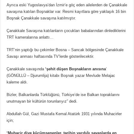
Ayrıca eski Yugoslavya’dan İzmir’e göç eden ailelerden de Çanakkale
savaşına katılan Boşnaklar var. Resmi kayıtlara göre yaklaşık 16 bin
Boşnak Çanakkale savaşına katılmıştır.
Çanakkale Savaşına katılanların çocukları babalarından dinlediklerini
TRT kameralarına anlattı…
TRT’nin yaptığı bu çekimler Bosna – Sancak bölgesinde Çanakkale
Savaşı anması haftasında TV’lerde gösterilecektir.
Çanakkale savaşında
‘şehit düşen Boşnakların anısına
‘
(GÖNÜLLÜ – Djurumlija) kitabı Boşnak yazar Mevlude Melajac
kaleme aldı.
Bizler, Balkanlarda Türklüğünü, Türkiye’de ise Balkan topraklarını
unutmayan bir kültürün torunlarıyız” dedi.
Abdullah Gül, Gazi Mustafa Kemal Atatürk 1931 yılında Muhacirler
için;
‘Muhacir diye küçümsenenler, tarihin yazdığı savaşlarda en