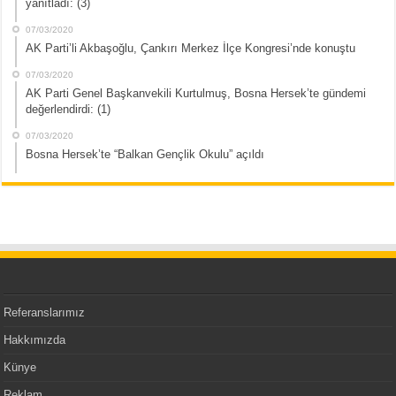
yanıtladı: (3)
07/03/2020
AK Parti’li Akbaşoğlu, Çankırı Merkez İlçe Kongresi’nde konuştu
07/03/2020
AK Parti Genel Başkanvekili Kurtulmuş, Bosna Hersek’te gündemi
değerlendirdi: (1)
07/03/2020
Bosna Hersek’te “Balkan Gençlik Okulu” açıldı
Referanslarımız
Hakkımızda
Künye
Reklam