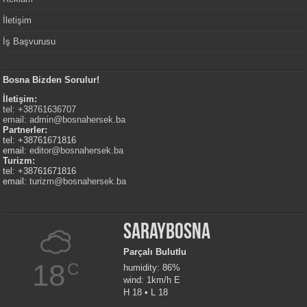
İletişim
İş Başvurusu
Bosna Bizden Sorulur!
İletişim:
tel: +38761636707
email:
admin@bosnahersek.ba
Partnerler:
tel: +38761671816
email:
editor@bosnahersek.ba
Turizm:
tel: +38761671816
email:
turizm@bosnahersek.ba
Saraybosna
Parçalı Bulutlu
18
C
humidity: 86%
wind: 1km/h E
H 18 • L 18