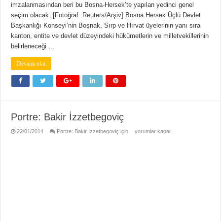
imzalanmasından beri bu Bosna-Hersek’te yapılan yedinci genel
seçim olacak. [Fotoğraf: Reuters/Arşiv] Bosna Hersek Üçlü Devlet
Başkanlığı Konseyi’nin Boşnak, Sırp ve Hırvat üyelerinin yanı sıra
kanton, entite ve devlet düzeyindeki hükümetlerin ve milletvekillerinin
belirleneceği …
Devamı oku
Portre: Bakir İzzetbegoviç
22/01/2014
Portre: Bakir İzzetbegoviç için
yorumlar kapalı