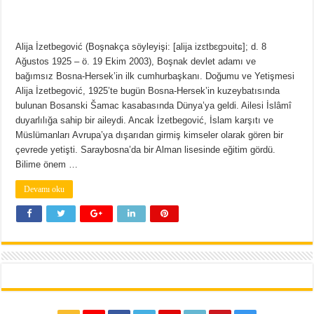
Alija İzetbegović (Boşnakça söyleyişi: [alija izɛtbɛɡɔʋitɕ]; d. 8
Ağustos 1925 – ö. 19 Ekim 2003), Boşnak devlet adamı ve
bağımsız Bosna-Hersek’in ilk cumhurbaşkanı. Doğumu ve Yetişmesi
Alija İzetbegović, 1925’te bugün Bosna-Hersek’in kuzeybatısında
bulunan Bosanski Šamac kasabasında Dünya’ya geldi. Ailesi İslâmî
duyarlılığa sahip bir aileydi. Ancak İzetbegović, İslam karşıtı ve
Müslümanları Avrupa’ya dışarıdan girmiş kimseler olarak gören bir
çevrede yetişti. Saraybosna’da bir Alman lisesinde eğitim gördü.
Bilime önem …
Devamı oku