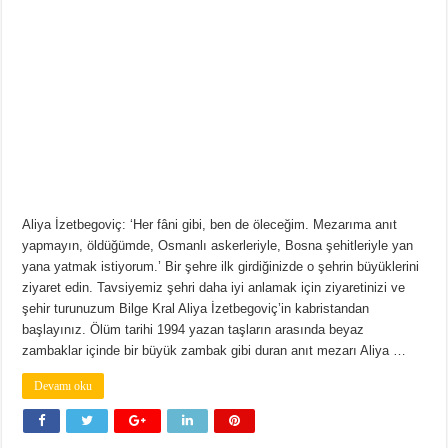
Aliya İzetbegoviç: ‘Her fâni gibi, ben de öleceğim. Mezarıma anıt
yapmayın, öldüğümde, Osmanlı askerleriyle, Bosna şehitleriyle yan
yana yatmak istiyorum.’ Bir şehre ilk girdiğinizde o şehrin büyüklerini
ziyaret edin. Tavsiyemiz şehri daha iyi anlamak için ziyaretinizi ve
şehir turunuzum Bilge Kral Aliya İzetbegoviç’in kabristandan
başlayınız. Ölüm tarihi 1994 yazan taşların arasında beyaz
zambaklar içinde bir büyük zambak gibi duran anıt mezarı Aliya …
Devamı oku