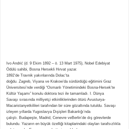
Ivo Andrić (d. 9 Ekim 1892 – ö. 13 Mart 1975), Nobel Edebiyat
Ödülü sahibi, Bosna Hersekli Hırvat yazar.
1892’de Travnik yakınlarında Dolac’ta
doğdu. Zagreb, Viyana ve Krakow’da sürdürdüğü eğitimini Graz
Üniversitesi’nde verdiği “Osmanlı Yönetimindeki Bosna-Hersek’te
Kültür Yaşamı” konulu doktora tezi ile tamamladı. I. Dünya
Savaşı sırasında milliyetçi etkinliklerinden ötürü Avusturya-
Macaristanyetkilileri tarafından bir süre gözaltında tutuldu. Savaşı
izleyen yıllarda Yugoslavya Dışişleri Bakanlığı’nda
çalıştı. Budapeşte, Madrid, Cenevre veBerlin’de dış görevlerde
bulundu. Yazarın en büyük özelliği kitaplarindaki olayları tarafsızlıkla