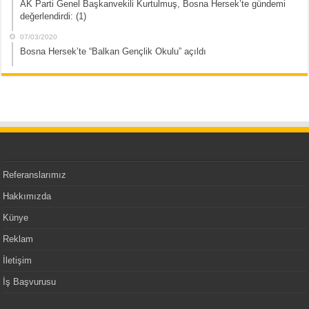
AK Parti Genel Başkanvekili Kurtulmuş, Bosna Hersek’te gündemi
değerlendirdi: (1)
07/03/2020
Bosna Hersek’te “Balkan Gençlik Okulu” açıldı
Referanslarımız
Hakkımızda
Künye
Reklam
İletişim
İş Başvurusu