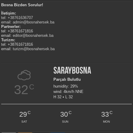
Bosna Bizden Sorulur!
İletişim:
tel: +38761636707
email:
admin@bosnahersek.ba
Partnerler:
tel: +38761671816
email:
editor@bosnahersek.ba
Turizm:
tel: +38761671816
email:
turizm@bosnahersek.ba
Saraybosna
Parçalı Bulutlu
32
C
humidity: 29%
wind: 4km/h NNE
H 32 • L 32
C
C
C
29
30
33
SAT
SUN
MON