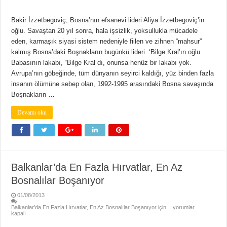
Bakir İzzetbegoviç, Bosna’nın efsanevi lideri Aliya İzzetbegoviç’in
oğlu. Savaştan 20 yıl sonra, hala işsizlik, yoksullukla mücadele
eden, karmaşık siyasi sistem nedeniyle fiilen ve zihnen “mahsur”
kalmış Bosna’daki Boşnakların bugünkü lideri. ‘Bilge Kral’ın oğlu
Babasının lakabı, “Bilge Kral”dı, onunsa henüz bir lakabı yok.
Avrupa’nın göbeğinde, tüm dünyanın seyirci kaldığı, yüz binden fazla
insanın ölümüne sebep olan, 1992-1995 arasındaki Bosna savaşında
Boşnakların …
Devamı oku
Balkanlar’da En Fazla Hırvatlar, En Az
Bosnalılar Boşanıyor
01/08/2013
Balkanlar’da En Fazla Hırvatlar, En Az Bosnalılar Boşanıyor için
yorumlar
kapalı