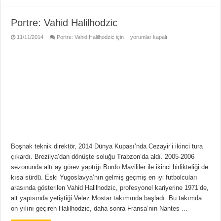
Portre: Vahid Halilhodzic
11/11/2014
Portre: Vahid Halilhodzic için
yorumlar kapalı
Boşnak teknik direktör, 2014 Dünya Kupası’nda Cezayir’i ikinci tura
çıkardı. Brezilya’dan dönüşte soluğu Trabzon’da aldı. 2005-2006
sezonunda altı ay görev yaptığı Bordo Mavililer ile ikinci birlikteliği de
kısa sürdü. Eski Yugoslavya’nın gelmiş geçmiş en iyi futbolcuları
arasında gösterilen Vahid Halilhodzic, profesyonel kariyerine 1971’de,
alt yapısında yetiştiği Velez Mostar takımında başladı. Bu takımda
on yılını geçiren Halilhodzic, daha sonra Fransa’nın Nantes …