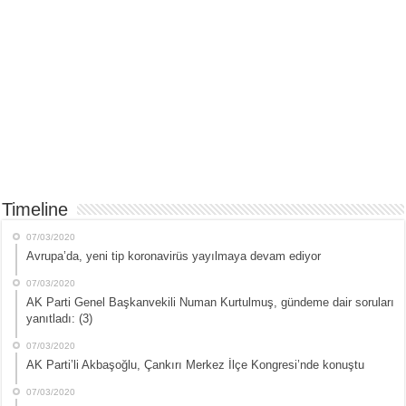
Timeline
07/03/2020
Avrupa’da, yeni tip koronavirüs yayılmaya devam ediyor
07/03/2020
AK Parti Genel Başkanvekili Numan Kurtulmuş, gündeme dair soruları
yanıtladı: (3)
07/03/2020
AK Parti’li Akbaşoğlu, Çankırı Merkez İlçe Kongresi’nde konuştu
07/03/2020