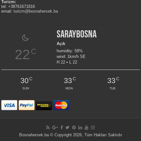
Turizm:
tel: +38761671816
email:
turizm@bosnahersek.ba
Saraybosna
Açık
22
C
humidity: 58%
wind: 1km/h SE
H 22 • L 22
C
C
C
30
33
33
SUN
MON
TUE
Bosnahersek.ba © Copyright 2026, Tüm Hakları Saklıdır