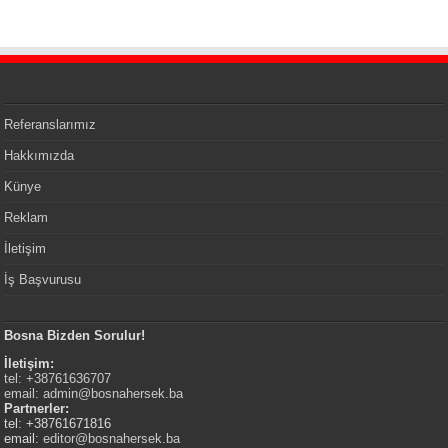
Referanslarımız
Hakkımızda
Künye
Reklam
İletişim
İş Başvurusu
Bosna Bizden Sorulur!
İletişim:
tel: +38761636707
email:
admin@bosnahersek.ba
Partnerler:
tel: +38761671816
email:
editor@bosnahersek.ba