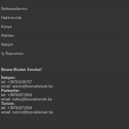
Referanslarımız
Hakkımızda
Künye
Reklam
İletişim
İş Başvurusu
Bosna Bizden Sorulur!
İletişim:
tel: +38761636707
email:
admin@bosnahersek.ba
Partnerler:
tel: +38761671816
email:
editor@bosnahersek.ba
Turizm:
tel: +38761671816
email:
turizm@bosnahersek.ba