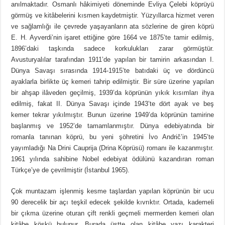
anılmaktadır. Osmanlı hâkimiyeti döneminde Evliya Çelebi köprüyü
görmüş ve kitâbelerini kısmen kaydetmiştir. Yüzyıllarca hizmet veren
ve sağlamlığı ile çevrede yaşayanların ata sözlerine de giren köprü
E. H. Ayverdi’nin işaret ettiğine göre 1664 ve 1875’te tamir edilmiş,
1896’daki taşkında sadece korkulukları zarar görmüştür.
Avusturyalılar tarafından 1911’de yapılan bir tamirin arkasından I.
Dünya Savaşı sırasında 1914-1915’te batıdaki üç ve dördüncü
ayaklarla birlikte üç kemeri tahrip edilmiştir. Bir süre üzerine yapılan
bir ahşap ilâveden geçilmiş, 1939’da köprünün yıkık kısımları ihya
edilmiş, fakat II. Dünya Savaşı içinde 1943’te dört ayak ve beş
kemer tekrar yıkılmıştır. Bunun üzerine 1949’da köprünün tamirine
başlanmış ve 1952’de tamamlanmıştır. Dünya edebiyatında bir
romanla tanınan köprü, bu yeni şöhretini İvo Andrič’in 1945’te
yayımladığı Na Drini Cauprija (Drina Köprüsü) romanı ile kazanmıştır.
1961 yılında sahibine Nobel edebiyat ödülünü kazandıran roman
Türkçe’ye de çevrilmiştir (İstanbul 1965).
Çok muntazam işlenmiş kesme taşlardan yapılan köprünün bir ucu
90 derecelik bir açı teşkil edecek şekilde kıvrıktır. Ortada, kademeli
bir çıkma üzerine oturan çift renkli geçmeli mermerden kemeri olan
kitâbe köşkü bulunur. Burada üstte olan kitâbe yazı karakteri