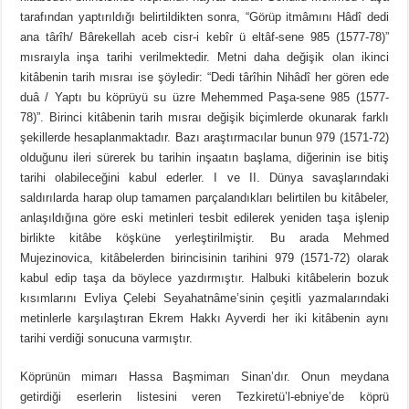
tarafından yaptırıldığı belirtildikten sonra, “Görüp itmâmını Hâdî dedi
ana târîh/ Bârekellah aceb cisr-i kebîr ü eltâf-sene 985 (1577-78)”
mısraıyla inşa tarihi verilmektedir. Metni daha değişik olan ikinci
kitâbenin tarih mısraı ise şöyledir: “Dedi târîhin Nihâdî her gören ede
duâ / Yaptı bu köprüyü su üzre Mehemmed Paşa-sene 985 (1577-
78)”. Birinci kitâbenin tarih mısraı değişik biçimlerde okunarak farklı
şekillerde hesaplanmaktadır. Bazı araştırmacılar bunun 979 (1571-72)
olduğunu ileri sürerek bu tarihin inşaatın başlama, diğerinin ise bitiş
tarihi olabileceğini kabul ederler. I ve II. Dünya savaşlarındaki
saldırılarda harap olup tamamen parçalandıkları belirtilen bu kitâbeler,
anlaşıldığına göre eski metinleri tesbit edilerek yeniden taşa işlenip
birlikte kitâbe köşküne yerleştirilmiştir. Bu arada Mehmed
Mujezinovica, kitâbelerden birincisinin tarihini 979 (1571-72) olarak
kabul edip taşa da böylece yazdırmıştır. Halbuki kitâbelerin bozuk
kısımlarını Evliya Çelebi Seyahatnâme’sinin çeşitli yazmalarındaki
metinlerle karşılaştıran Ekrem Hakkı Ayverdi her iki kitâbenin aynı
tarihi verdiği sonucuna varmıştır.
Köprünün mimarı Hassa Başmimarı Sinan’dır. Onun meydana
getirdiği eserlerin listesini veren Tezkiretü’l-ebniye’de köprü