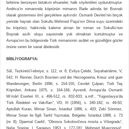
birbirine benzeyen birtakım efsaneler, halk söylentileri uydurulmuştur.
Andrica’in romanında köprünün mimarını Rade adında bir Bosnalı
olarak göstermesi ilmî gerçeklere aykırıdır. Osmanlı Devleti’nin birçok
yerinde hayratı olan Sokullu Mehmed Paşa’nın Drina suyu üzerindeki
bu köprüsü, hakkında kaleme alınan bir roman ve Sokullu’nun
Boşnak asıllı oluşu sayesinde yok olmaktan kurtulmuştur ve
Avrupa’nın bu bölgesinde Türk mimarisinin asâlet ve güzelliğini gözler
önüne seren bir sanat âbidesidir.
BİBLİYOGRAFYA:
Sâî, Tezkiretü’l-ebniye, s. 112, nr. 8; Evliya Çelebi, Seyahatnâme, V,
542; H. Renner, Durch Bosnien und der Herzegowina, Kreuz und guer
Wanderungen, Berlin 1896, s. 154-155; Cevdet Çulpan, Türk Taş
Köprüleri, Ankara 1975, s. 164-166; Ayverdi, Avrupa’da Osmanlı
Mi‘mârî Eserleri III, s. 496-512, rs. 832-833; a.mlf., “Yugoslavya’da
Türk Âbideleri ve Vakıfları”, VD, III (1956), s. 180-182, rs. 49-50;
Aptullah Kuran, Mimar Sinan, İstanbul 1986, s. 403; Zeki Sönmez,
Mimar Sinan ile İlgili Tarihî Yazmalar, Belgeler, İstanbul 1988, s. 73
(nr. 8); Djaemal Caelič, “Obnova Sokolovičeva mosta u Višegradu”,
Naše Starine, I, Sarajevo 1953, s. 177-181; Mehmed Mujezinovič,