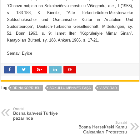
“Obnova natpisa na Sokolovičevu mostu u Višegradu, a.e., I (1953),
s. 183-188; K. Kienitz, “Alte Türkenbrücken-Meisterwerke
Seldschukischer und Osmanischer Kultur in Anatolien Und
Südosteuropa”, Deutsch-Türkische Geselleschaft, Mitteilungen, sy.
51, Bonn 1963, s. 9; İsmet İlter, “Köprüleriyle Mimar Sinan”,
Karayolları Bülteni, sy. 188, Ankara 1966, s. 17-21.
Semavi Eyice
Tag
DRINA KÖPRÜSÜ
SOKULLU MEHMED PAŞA
VIŞEGRAD
Önceki
Bosna kahvesi Türkiye
pazarında
Sonraki
Bosna Hersek’teki Kamu
Çalışanları Protestosu