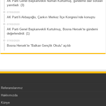
AK Parti Genel Başkanvekili Numan Kurtulmuş, gündeme dair soruları
yanıtladı: (3)
07/03/2020
AK Parti’li Akbaşoğlu, Çankırı Merkez İlçe Kongresi’nde konuştu
07/03/2020
AK Parti Genel Başkanvekili Kurtulmuş, Bosna Hersek’te gündemi
değerlendirdi: (1)
07/03/2020
Bosna Hersek’te “Balkan Gençlik Okulu” açıldı
Referanslarımız
Hakkımızda
Künye