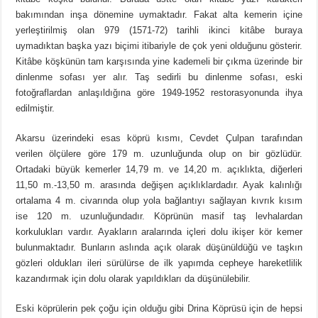
bakımından inşa dönemine uymaktadır. Fakat alta kemerin içine
yerleştirilmiş olan 979 (1571-72) tarihli ikinci kitâbe buraya
uymadıktan başka yazı biçimi itibariyle de çok yeni olduğunu gösterir.
Kitâbe köşkünün tam karşısında yine kademeli bir çıkma üzerinde bir
dinlenme sofası yer alır. Taş sedirli bu dinlenme sofası, eski
fotoğraflardan anlaşıldığına göre 1949-1952 restorasyonunda ihya
edilmiştir.
Akarsu üzerindeki esas köprü kısmı, Cevdet Çulpan tarafından
verilen ölçülere göre 179 m. uzunluğunda olup on bir gözlüdür.
Ortadaki büyük kemerler 14,79 m. ve 14,20 m. açıklıkta, diğerleri
11,50 m.-13,50 m. arasında değişen açıklıklardadır. Ayak kalınlığı
ortalama 4 m. civarında olup yola bağlantıyı sağlayan kıvrık kısım
ise 120 m. uzunluğundadır. Köprünün masif taş levhalardan
korkulukları vardır. Ayakların aralarında içleri dolu ikişer kör kemer
bulunmaktadır. Bunların aslında açık olarak düşünüldüğü ve taşkın
gözleri oldukları ileri sürülürse de ilk yapımda cepheye hareketlilik
kazandırmak için dolu olarak yapıldıkları da düşünülebilir.
Eski köprülerin pek çoğu için olduğu gibi Drina Köprüsü için de hepsi