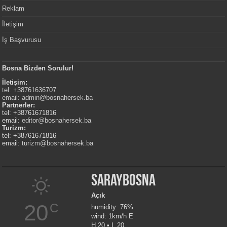
Reklam
İletişim
İş Başvurusu
Bosna Bizden Sorulur!
İletişim:
tel: +38761636707
email:
admin@bosnahersek.ba
Partnerler:
tel: +38761671816
email:
editor@bosnahersek.ba
Turizm:
tel: +38761671816
email:
turizm@bosnahersek.ba
Saraybosna
Açık
20
C
humidity: 76%
wind: 1km/h E
H 20 • L 20