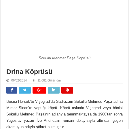
Sokullu Mehmet Paşa Köprüsü
Drina Köprüsü
06/02/2014
11,081 Görünüm
Bosna-Hersek’te Vişegrad’da Sadrazam Sokullu Mehmed Paşa adına
Mimar Sinan’ın yaptığı köprü. Köprü aslında Vişegrad veya bânisi
Sokullu Mehmed Paşa’nın adlarıyla tanınmaktaysa da 1960’tan sonra
Yugoslav yazarı İvo Andrica’in romanı dolayısıyla altından geçen
akarsuyun adıyla şöhret bulmuştur.