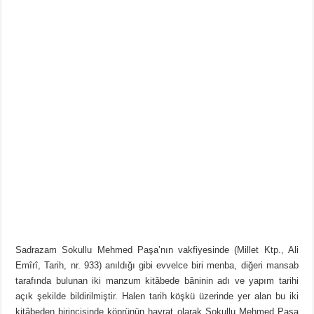
Sadrazam Sokullu Mehmed Paşa’nın vakfiyesinde (Millet Ktp., Ali
Emîrî, Tarih, nr. 933) anıldığı gibi evvelce biri menba, diğeri mansab
tarafında bulunan iki manzum kitâbede bâninin adı ve yapım tarihi
açık şekilde bildirilmiştir. Halen tarih köşkü üzerinde yer alan bu iki
kitâbeden birincisinde köprünün hayrat olarak Sokullu Mehmed Paşa