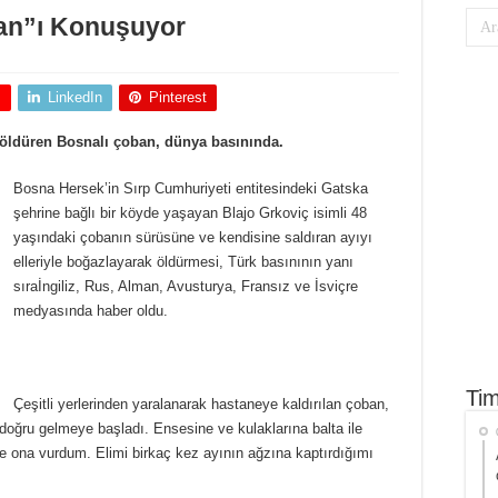
an”ı Konuşuyor
+
LinkedIn
Pinterest
k öldüren Bosnalı çoban, dünya basınında.
Bosna Hersek’in Sırp Cumhuriyeti entitesindeki Gatska
şehrine bağlı bir köyde yaşayan Blajo Grkoviç isimli 48
yaşındaki çobanın sürüsüne ve kendisine saldıran ayıyı
elleriyle boğazlayarak öldürmesi, Türk basınının yanı
sıraİngiliz, Rus, Alman, Avusturya, Fransız ve İsviçre
medyasında haber oldu.
Tim
Çeşitli yerlerinden yaralanarak hastaneye kaldırılan çoban,
doğru gelmeye başladı. Ensesine ve kulaklarına balta ile
e ona vurdum. Elimi birkaç kez ayının ağzına kaptırdığımı