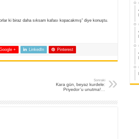
rlar ki biraz daha sıksam kafası kopacakmış” diye konuştu.
Google +
LinkedIn
Pinterest
Sonraki
Kara gün, beyaz kurdele:
Priyedor’u unutma!…