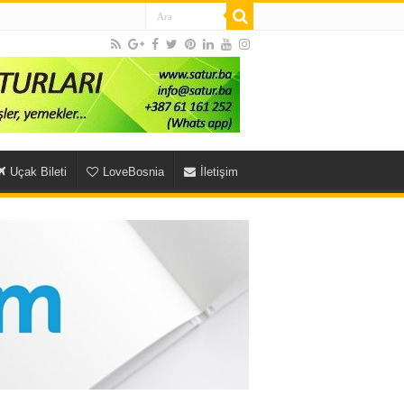
Uçak Bileti
LoveBosnia
İletişim