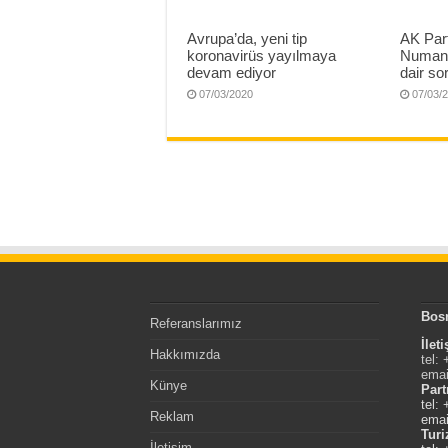
Avrupa’da, yeni tip
AK Part
koronavirüs yayılmaya
Numan 
devam ediyor
dair sor
07/03/2020
07/03/
Bos
Referanslarımız
İlet
Hakkımızda
tel:
emai
Künye
Part
tel:
Reklam
emai
Tur
İletişim