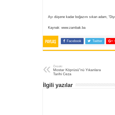
Ayı düşene kadar boğazını sıkan adam, “Diyo
Kaynak: www.zambak.ba
Facebook
Twitter
Paylaş
Önceki
Mostar Köprüsü”nü Yıkanlara
Tarihi Ceza
İlgili yazılar