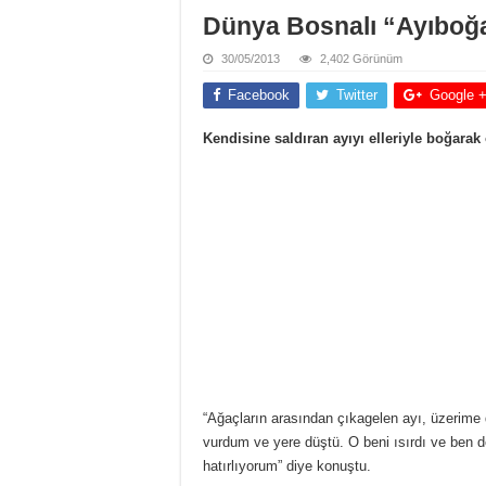
Dünya Bosnalı “Ayıboğ
30/05/2013
2,402 Görünüm
Facebook
Twitter
Google 
Kendisine saldıran ayıyı elleriyle boğara
“Ağaçların arasından çıkagelen ayı, üzerime 
vurdum ve yere düştü. O beni ısırdı ve ben d
hatırlıyorum” diye konuştu.