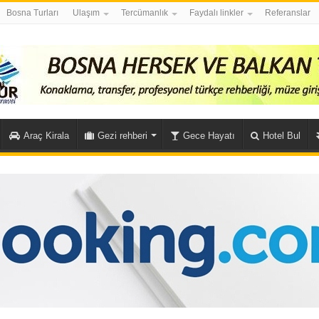
Bosna Turları
Ulaşım
Tercümanlık
Faydalı linkler
Referanslar
Araç Kirala
Gezi rehberi
Gece Hayatı
Hotel Bul