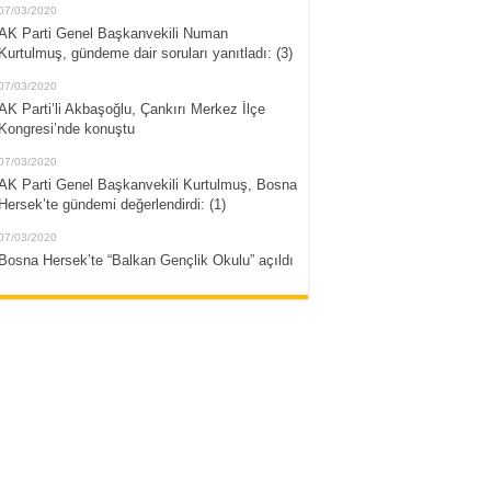
07/03/2020
AK Parti Genel Başkanvekili Numan
Kurtulmuş, gündeme dair soruları yanıtladı: (3)
07/03/2020
AK Parti’li Akbaşoğlu, Çankırı Merkez İlçe
Kongresi’nde konuştu
07/03/2020
AK Parti Genel Başkanvekili Kurtulmuş, Bosna
Hersek’te gündemi değerlendirdi: (1)
07/03/2020
Bosna Hersek’te “Balkan Gençlik Okulu” açıldı