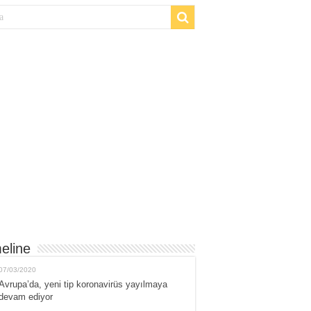
eline
07/03/2020
Avrupa’da, yeni tip koronavirüs yayılmaya
devam ediyor