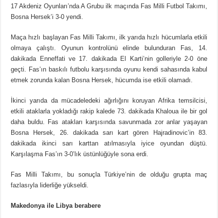
17 Akdeniz Oyunları’nda A Grubu ilk maçında Fas Milli Futbol Takımı,
Bosna Hersek’i 3-0 yendi.
Maça hızlı başlayan Fas Milli Takımı, ilk yarıda hızlı hücumlarla etkili
olmaya çalıştı. Oyunun kontrolünü elinde bulunduran Fas, 14.
dakikada Enneffati ve 17. dakikada El Karti’nin golleriyle 2-0 öne
geçti. Fas’ın baskılı futbolu karşısında oyunu kendi sahasında kabul
etmek zorunda kalan Bosna Hersek, hücumda ise etkili olamadı.
İkinci yarıda da mücadeledeki ağırlığını koruyan Afrika temsilcisi,
etkili ataklarla yokladığı rakip kalede 73. dakikada Khaloua ile bir gol
daha buldu. Fas atakları karşısında savunmada zor anlar yaşayan
Bosna Hersek, 26. dakikada sarı kart gören Hajradinovic’in 83.
dakikada ikinci sarı karttan atılmasıyla iyice oyundan düştü.
Karşılaşma Fas’ın 3-0’lık üstünlüğüyle sona erdi.
Fas Milli Takımı, bu sonuçla Türkiye’nin de olduğu grupta maç
fazlasıyla liderliğe yükseldi.
Makedonya ile Libya berabere