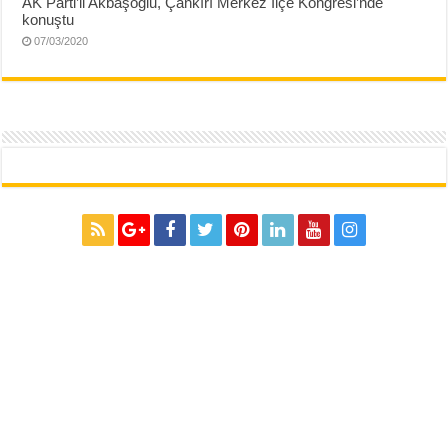
AK Parti’li Akbaşoğlu, Çankırı Merkez İlçe Kongresi’nde
konuştu
07/03/2020