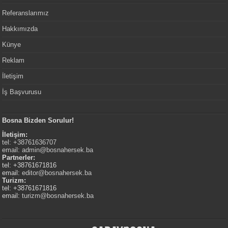
Referanslarımız
Hakkımızda
Künye
Reklam
İletişim
İş Başvurusu
Bosna Bizden Sorulur!
İletişim:
tel: +38761636707
email:
admin@bosnahersek.ba
Partnerler:
tel: +38761671816
email:
editor@bosnahersek.ba
Turizm:
tel: +38761671816
email:
turizm@bosnahersek.ba