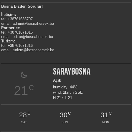
Bosna Bizden Sorulur!
İletişim:
tel: +38761636707
email:
admin@bosnahersek.ba
Partnerler:
tel: +38761671816
email:
editor@bosnahersek.ba
Turizm:
tel: +38761671816
email:
turizm@bosnahersek.ba
Saraybosna
Açık
21
C
humidity: 44%
wind: 2km/h SSE
H 21 • L 21
C
C
C
28
30
31
SAT
SUN
MON