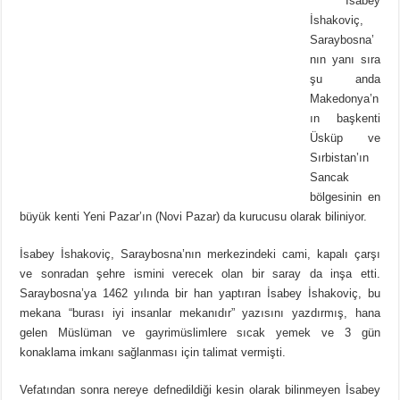
İsabey
İshakoviç,
Saraybosna’
nın yanı sıra
şu anda
Makedonya’n
ın başkenti
Üsküp ve
Sırbistan’ın
Sancak
bölgesinin en
büyük kenti Yeni Pazar’ın (Novi Pazar) da kurucusu olarak biliniyor.
İsabey İshakoviç, Saraybosna’nın merkezindeki cami, kapalı çarşı
ve sonradan şehre ismini verecek olan bir saray da inşa etti.
Saraybosna’ya 1462 yılında bir han yaptıran İsabey İshakoviç, bu
mekana “burası iyi insanlar mekanıdır” yazısını yazdırmış, hana
gelen Müslüman ve gayrimüslimlere sıcak yemek ve 3 gün
konaklama imkanı sağlanması için talimat vermişti.
Vefatından sonra nereye defnedildiği kesin olarak bilinmeyen İsabey