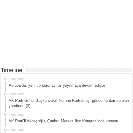
Timeline
07/03/2020
Avrupa’da, yeni tip koronavirüs yayılmaya devam ediyor
07/03/2020
AK Parti Genel Başkanvekili Numan Kurtulmuş, gündeme dair soruları
yanıtladı: (3)
07/03/2020
AK Parti’li Akbaşoğlu, Çankırı Merkez İlçe Kongresi’nde konuştu
07/03/2020