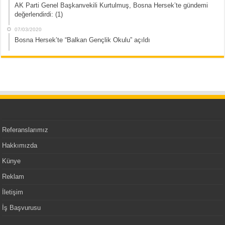
AK Parti Genel Başkanvekili Kurtulmuş, Bosna Hersek’te gündemi
değerlendirdi: (1)
07/03/2020
Bosna Hersek’te “Balkan Gençlik Okulu” açıldı
Referanslarımız
Hakkımızda
Künye
Reklam
İletişim
İş Başvurusu