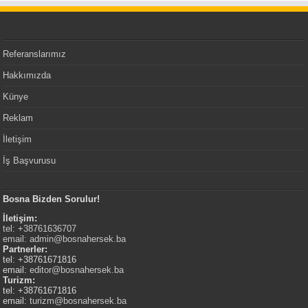
Referanslarımız
Hakkımızda
Künye
Reklam
İletişim
İş Başvurusu
Bosna Bizden Sorulur!
İletişim:
tel: +38761636707
email:
admin@bosnahersek.ba
Partnerler:
tel: +38761671816
email:
editor@bosnahersek.ba
Turizm:
tel: +38761671816
email:
turizm@bosnahersek.ba