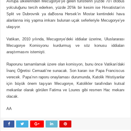
Avrupa ülkelerinden Mecugorye’ye gelen turistlerin yüzde 70’i otobüs
yolculuğunu tercih ederken, yüzde 20’lik bir kesim ise Hırvatistan’ın
Split ve Dubrovnik ya daBosna Hersek’in Mostar kentindeki hava
alanlarına iniş yapma imkanı bulunan uçak seferleriyle Mecugorye’ye
ulaşıyor.
Vatikan, 2010 yılında, Mecugorye’deki iddialar üzerine, Uluslararası
Mecugorye Komisyonu kurdurmuş ve söz konusu iddiaları
araştırmasını istemişti.
Raporunu tamamlamak üzere olan komisyon, bunu önce Vatikan’daki
İnanç Öğretisi Cemaati’ne sunacak. Son kararı ise Papa Franciscus
verecek. Papa’nın raporu onaylaması durumunda, Katolik Hristiyanlar
için büyük önem taşıyan Mecugorye, Katolikler tarafından kutsal
mekanlar olarak görülen Fatima ve Loures gibi resmen Hac mekanı
olacak.
AA