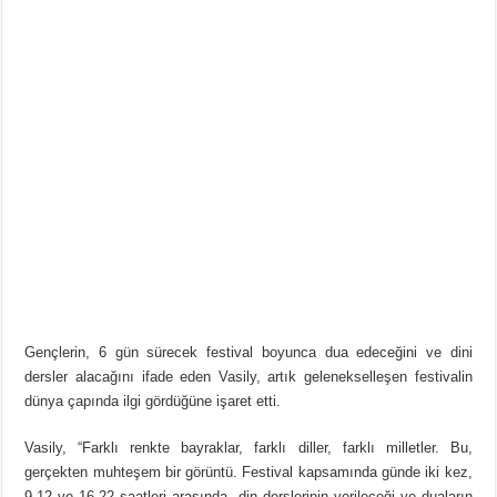
Gençlerin, 6 gün sürecek festival boyunca dua edeceğini ve dini
dersler alacağını ifade eden Vasily, artık gelenekselleşen festivalin
dünya çapında ilgi gördüğüne işaret etti.
Vasily, “Farklı renkte bayraklar, farklı diller, farklı milletler. Bu,
gerçekten muhteşem bir görüntü. Festival kapsamında günde iki kez,
9-12 ve 16-22 saatleri arasında, din derslerinin verileceği ve duaların