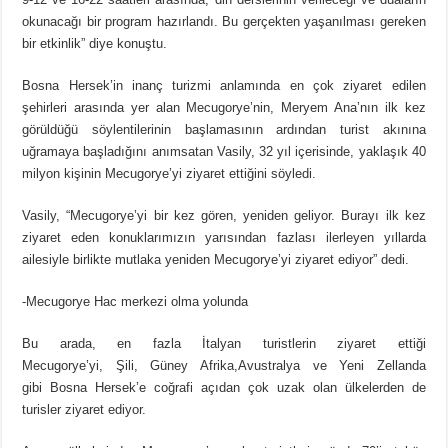
okunacağı bir program hazırlandı. Bu gerçekten yaşanılması gereken
bir etkinlik” diye konuştu.
Bosna Hersek’in inanç turizmi anlamında en çok ziyaret edilen
şehirleri arasında yer alan Mecugorye’nin, Meryem Ana’nın ilk kez
görüldüğü söylentilerinin başlamasının ardından turist akınına
uğramaya başladığını anımsatan Vasily, 32 yıl içerisinde, yaklaşık 40
milyon kişinin Mecugorye’yi ziyaret ettiğini söyledi.
Vasily, “Mecugorye’yi bir kez gören, yeniden geliyor. Burayı ilk kez
ziyaret eden konuklarımızın yarısından fazlası ilerleyen yıllarda
ailesiyle birlikte mutlaka yeniden Mecugorye’yi ziyaret ediyor” dedi.
-Mecugorye Hac merkezi olma yolunda
Bu arada, en fazla İtalyan turistlerin ziyaret ettiği
Mecugorye’yi, Şili, Güney Afrika,Avustralya ve Yeni Zellanda
gibi Bosna Hersek’e coğrafi açıdan çok uzak olan ülkelerden de
turisler ziyaret ediyor.