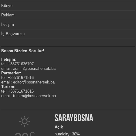
Künye
Reklam
İletişim
İş Başvurusu
Bosna Bizden Sorulur!
İletişim:
tel: +38761636707
email:
admin@bosnahersek.ba
Partnerler:
tel: +38761671816
email:
editor@bosnahersek.ba
Turizm:
tel: +38761671816
email:
turizm@bosnahersek.ba
Saraybosna
Açık
C
humidity: 30%