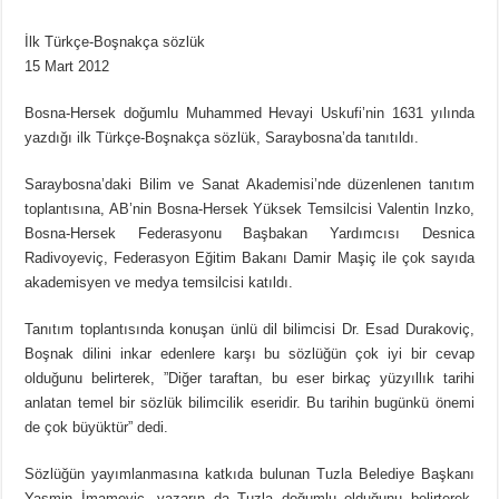
İlk Türkçe-Boşnakça sözlük
15 Mart 2012
Bosna-Hersek doğumlu Muhammed Hevayi Uskufi’nin 1631 yılında
yazdığı ilk Türkçe-Boşnakça sözlük, Saraybosna’da tanıtıldı.
Saraybosna’daki Bilim ve Sanat Akademisi’nde düzenlenen tanıtım
toplantısına, AB’nin Bosna-Hersek Yüksek Temsilcisi Valentin Inzko,
Bosna-Hersek Federasyonu Başbakan Yardımcısı Desnica
Radivoyeviç, Federasyon Eğitim Bakanı Damir Maşiç ile çok sayıda
akademisyen ve medya temsilcisi katıldı.
Tanıtım toplantısında konuşan ünlü dil bilimcisi Dr. Esad Durakoviç,
Boşnak dilini inkar edenlere karşı bu sözlüğün çok iyi bir cevap
olduğunu belirterek, ”Diğer taraftan, bu eser birkaç yüzyıllık tarihi
anlatan temel bir sözlük bilimcilik eseridir. Bu tarihin bugünkü önemi
de çok büyüktür” dedi.
Sözlüğün yayımlanmasına katkıda bulunan Tuzla Belediye Başkanı
Yasmin İmamoviç, yazarın da Tuzla doğumlu olduğunu belirterek,