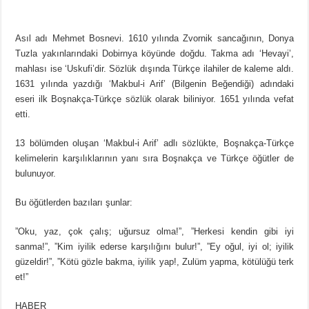
Asıl adı Mehmet Bosnevi. 1610 yılında Zvornik sancağının, Donya
Tuzla yakınlarındaki Dobirnya köyünde doğdu. Takma adı ‘Hevayi’,
mahlası ise ‘Uskufi’dir. Sözlük dışında Türkçe ilahiler de kaleme aldı.
1631 yılında yazdığı ‘Makbul-i Arif’ (Bilgenin Beğendiği) adındaki
eseri ilk Boşnakça-Türkçe sözlük olarak biliniyor. 1651 yılında vefat
etti.
13 bölümden oluşan ‘Makbul-i Arif’ adlı sözlükte, Boşnakça-Türkçe
kelimelerin karşılıklarının yanı sıra Boşnakça ve Türkçe öğütler de
bulunuyor.
Bu öğütlerden bazıları şunlar:
”Oku, yaz, çok çalış; uğursuz olma!”, ”Herkesi kendin gibi iyi
sanma!”, ”Kim iyilik ederse karşılığını bulur!”, ”Ey oğul, iyi ol; iyilik
güzeldir!”, ”Kötü gözle bakma, iyilik yap!, Zulüm yapma, kötülüğü terk
et!”
HABER