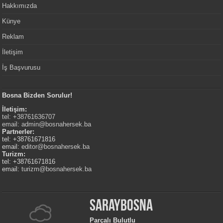
Hakkımızda
Künye
Reklam
İletişim
İş Başvurusu
Bosna Bizden Sorulur!
İletişim:
tel: +38761636707
email:
admin@bosnahersek.ba
Partnerler:
tel: +38761671816
email:
editor@bosnahersek.ba
Turizm:
tel: +38761671816
email:
turizm@bosnahersek.ba
Saraybosna
Parçalı Bulutlu