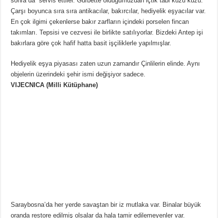
sonra da servis ettiler. Gurbette olduğumuzdan içtik tabi kuzu kuzu.
Çarşı boyunca sıra sıra antikacılar, bakırcılar, hediyelik eşyacılar var.
En çok ilgimi çekenlerse bakır zarfların içindeki porselen fincan
takımları. Tepsisi ve cezvesi ile birlikte satılıyorlar. Bizdeki Antep işi
bakırlara göre çok hafif hatta basit işçiliklerle yapılmışlar.
Hediyelik eşya piyasası zaten uzun zamandır Çinlilerin elinde. Aynı
objelerin üzerindeki şehir ismi değişiyor sadece.
VIJECNICA (Milli Kütüphane)
Saraybosna’da her yerde savaştan bir iz mutlaka var. Binalar büyük
oranda restore edilmiş olsalar da hala tamir edilemeyenler var.