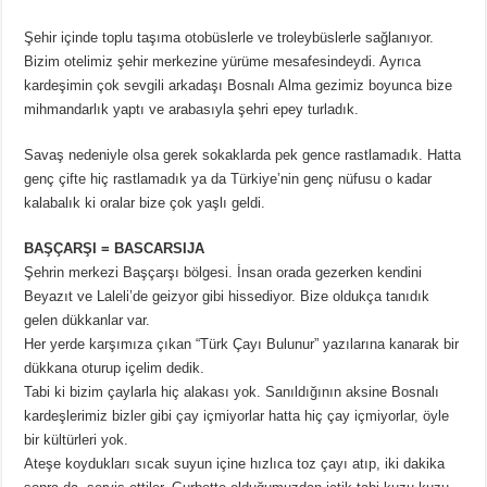
Şehir içinde toplu taşıma otobüslerle ve troleybüslerle sağlanıyor.
Bizim otelimiz şehir merkezine yürüme mesafesindeydi. Ayrıca
kardeşimin çok sevgili arkadaşı Bosnalı Alma gezimiz boyunca bize
mihmandarlık yaptı ve arabasıyla şehri epey turladık.
Savaş nedeniyle olsa gerek sokaklarda pek gence rastlamadık. Hatta
genç çifte hiç rastlamadık ya da Türkiye’nin genç nüfusu o kadar
kalabalık ki oralar bize çok yaşlı geldi.
BAŞÇARŞI = BASCARSIJA
Şehrin merkezi Başçarşı bölgesi. İnsan orada gezerken kendini
Beyazıt ve Laleli’de geizyor gibi hissediyor. Bize oldukça tanıdık
gelen dükkanlar var.
Her yerde karşımıza çıkan “Türk Çayı Bulunur” yazılarına kanarak bir
dükkana oturup içelim dedik.
Tabi ki bizim çaylarla hiç alakası yok. Sanıldığının aksine Bosnalı
kardeşlerimiz bizler gibi çay içmiyorlar hatta hiç çay içmiyorlar, öyle
bir kültürleri yok.
Ateşe koydukları sıcak suyun içine hızlıca toz çayı atıp, iki dakika