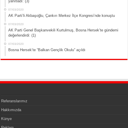
yanıtladı: (3)
07/03/2020
AK Parti’li Akbaşoğlu, Çankırı Merkez İlçe Kongresi’nde konuştu
07/03/2020
AK Parti Genel Başkanvekili Kurtulmuş, Bosna Hersek’te gündemi
değerlendirdi: (1)
07/03/2020
Bosna Hersek’te “Balkan Gençlik Okulu” açıldı
Referanslarımız
Hakkımızda
Künye
Reklam