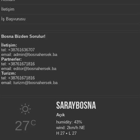
İletişim
İş Başvurusu
Bosna Bizden Sorulur!
İletişim:
tel: +38761636707
email:
admin@bosnahersek.ba
Partnerler:
tel: +38761671816
email:
editor@bosnahersek.ba
Turizm:
tel: +38761671816
email:
turizm@bosnahersek.ba
Saraybosna
Açık
27
C
humidity: 43%
wind: 2km/h NE
H 27 • L 27