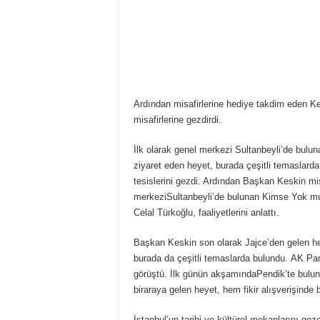
Ardından misafirlerine hediye takdim eden Kes
misafirlerine gezdirdi.
İlk olarak genel merkezi Sultanbeyli’de bul
ziyaret eden heyet, burada çeşitli temaslarda
tesislerini gezdi. Ardından Başkan Keskin misa
merkeziSultanbeyli’de bulunan Kimse Yok m
Celal Türkoğlu, faaliyetlerini anlattı.
Başkan Keskin son olarak Jajce’den gelen hey
burada da çeşitli temaslarda bulundu. AK Part
görüştü. İlk günün akşamındaPendik’te bulun
biraraya gelen heyet, hem fikir alışverişinde
İstanbul’un tarihi ve kültürel mekanlarını ge