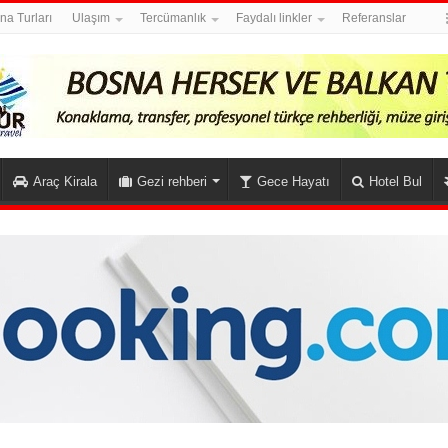
na Turları
Ulaşım
Tercümanlık
Faydalı linkler
Referanslar
Araç Kirala
Gezi rehberi
Gece Hayatı
Hotel Bul