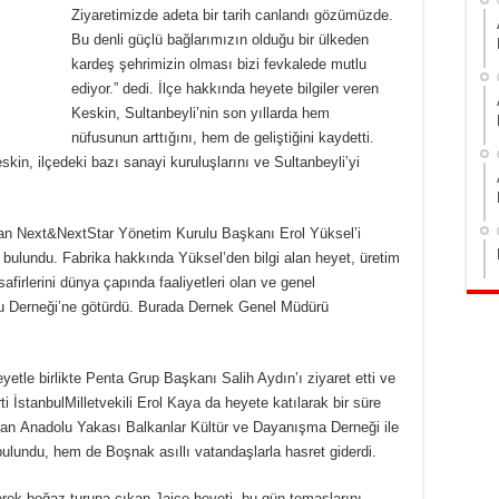
Ziyaretimizde adeta bir tarih canlandı gözümüzde.
Bu denli güçlü bağlarımızın olduğu bir ülkeden
kardeş şehrimizin olması bizi fevkalede mutlu
ediyor.” dedi. İlçe hakkında heyete bilgiler veren
Keskin, Sultanbeyli’nin son yıllarda hem
nüfusunun arttığını, hem de geliştiğini kaydetti.
kin, ilçedeki bazı sanayi kuruluşlarını ve Sultanbeyli’yi
unan Next&NextStar Yönetim Kurulu Başkanı Erol Yüksel’i
 bulundu. Fabrika hakkında Yüksel’den bilgi alan heyet, üretim
firlerini dünya çapında faaliyetleri olan ve genel
u Derneği’ne götürdü. Burada Dernek Genel Müdürü
etle birlikte Penta Grup Başkanı Salih Aydın’ı ziyaret etti ve
i İstanbulMilletvekili Erol Kaya da heyete katılarak bir süre
an Anadolu Yakası Balkanlar Kültür ve Dayanışma Derneği ile
 bulundu, hem de Boşnak asıllı vatandaşlarla hasret giderdi.
zerek boğaz turuna çıkan Jajce heyeti, bu gün temaslarını