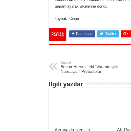
tamamlayarak ülkelerine döndü.
kaynak: Cihan
Facebook
Twitter
Paylaş
Önceki
Bosna Hersek’teki “Vatandaşlık
Numarası” Protestoları
İlgili yazılar
Avrupa’da, yeni tip
AK Part