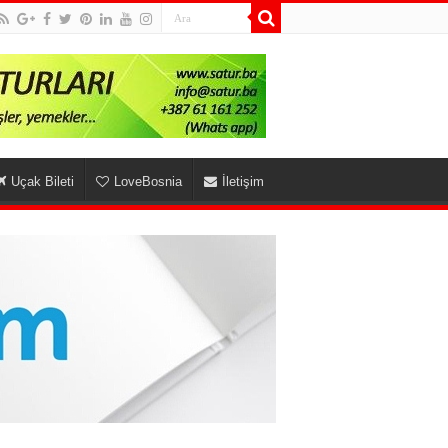
Uçak Bileti
LoveBosnia
İletişim