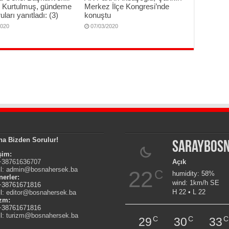
Kurtulmuş, gündeme
Merkez İlçe Kongresi’nde
uları yanıtladı: (3)
konuştu
2020
07/03/2020
na Bizden Sorulur!
Saraybos
işim:
 +38761636707
Açık
l:
admin@bosnahersek.ba
22
C
humidity: 58%
nerler:
wind: 1km/h SE
 +38761671816
H 22 • L 22
l:
editor@bosnahersek.ba
izm:
 +38761671816
l:
turizm@bosnahersek.ba
C
C
C
29
30
33