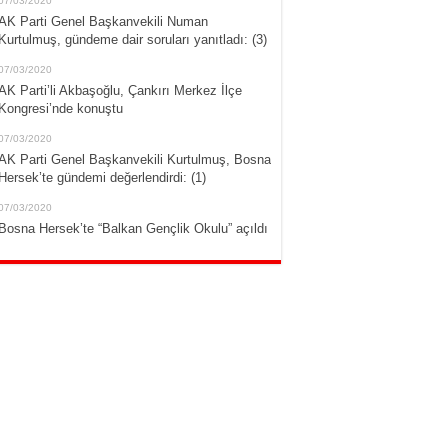
07/03/2020
AK Parti Genel Başkanvekili Numan
Kurtulmuş, gündeme dair soruları yanıtladı: (3)
07/03/2020
AK Parti’li Akbaşoğlu, Çankırı Merkez İlçe
Kongresi’nde konuştu
07/03/2020
AK Parti Genel Başkanvekili Kurtulmuş, Bosna
Hersek’te gündemi değerlendirdi: (1)
07/03/2020
Bosna Hersek’te “Balkan Gençlik Okulu” açıldı