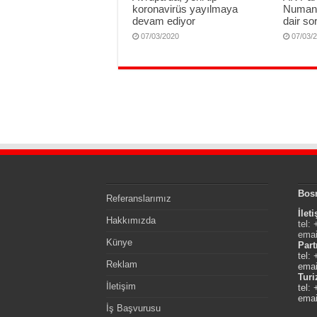
koronavirüs yayılmaya
Numan 
devam ediyor
dair sor
07/03/2020
07/03/
Bos
Referanslarımız
İlet
Hakkımızda
tel:
emai
Künye
Part
tel:
Reklam
emai
Tur
İletişim
tel:
emai
İş Başvurusu