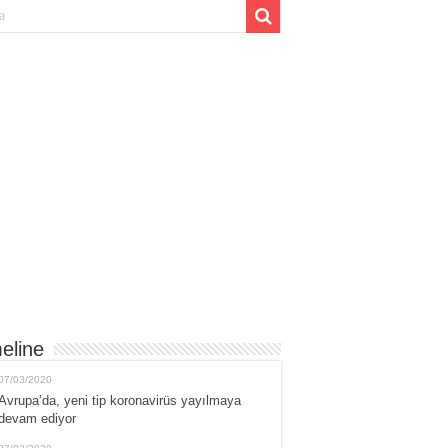
eline
07/03/2020
Avrupa’da, yeni tip koronavirüs yayılmaya
devam ediyor