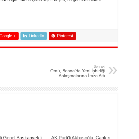
Google +
LinkedIn
Pinterest
Sonraki
Omü, Bosna’da Yeni İşbirliği
Anlaşmalarına İmza Attı
i Genel Başkanvekili
AK Parti’li Akbaşoğlu, Çankırı