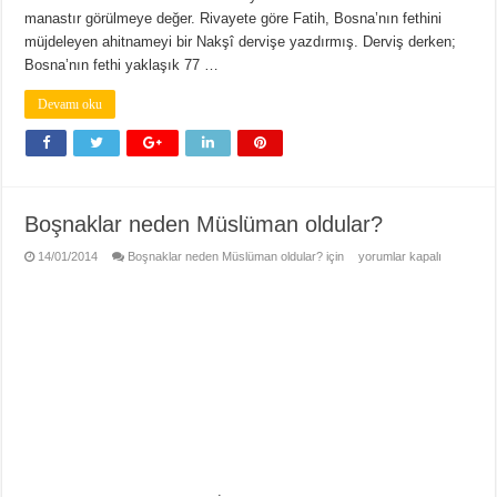
manastır görülmeye değer. Rivayete göre Fatih, Bosna’nın fethini
müjdeleyen ahitnameyi bir Nakşî dervişe yazdırmış. Derviş derken;
Bosna’nın fethi yaklaşık 77 …
Devamı oku
Boşnaklar neden Müslüman oldular?
14/01/2014
Boşnaklar neden Müslüman oldular? için
yorumlar kapalı