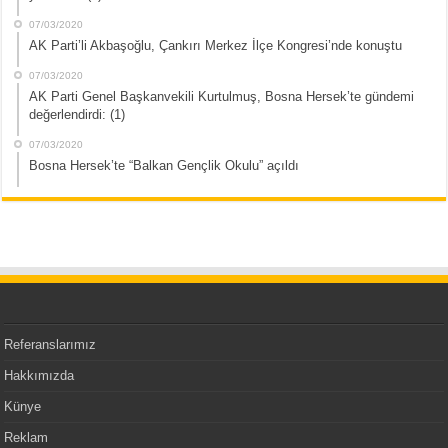
07/03/2020
AK Parti’li Akbaşoğlu, Çankırı Merkez İlçe Kongresi’nde konuştu
07/03/2020
AK Parti Genel Başkanvekili Kurtulmuş, Bosna Hersek’te gündemi
değerlendirdi: (1)
07/03/2020
Bosna Hersek’te “Balkan Gençlik Okulu” açıldı
Referanslarımız
Hakkımızda
Künye
Reklam