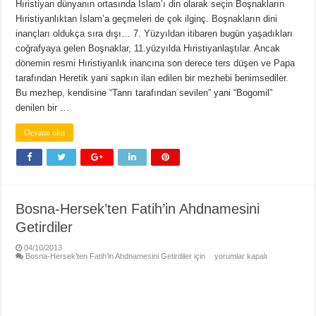
Hıristiyan dünyanın ortasında İslam’ı din olarak seçin Boşnakların
Hıristiyanlıktan İslam’a geçmeleri de çok ilginç. Boşnakların dini
inançları oldukça sıra dışı… 7. Yüzyıldan itibaren bugün yaşadıkları
coğrafyaya gelen Boşnaklar, 11.yüzyılda Hıristiyanlaştılar. Ancak
dönemin resmi Hıristiyanlık inancına son derece ters düşen ve Papa
tarafından Heretik yani sapkın ilan edilen bir mezhebi benimsediler.
Bu mezhep, kendisine “Tanrı tarafından sevilen” yani “Bogomil”
denilen bir …
Devamı oku
Bosna-Hersek’ten Fatih’in Ahdnamesini
Getirdiler
04/10/2013
Bosna-Hersek’ten Fatih’in Ahdnamesini Getirdiler için
yorumlar kapalı