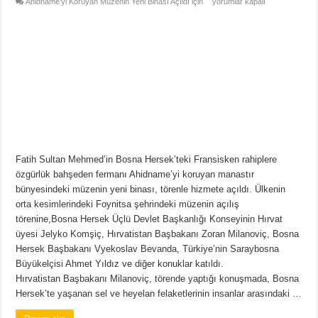
Ahidname’yi Koruyan Müzenin Yeni Binası Açıldı için
yorumlar kapalı
Fatih Sultan Mehmed’in Bosna Hersek’teki Fransisken rahiplere
özgürlük bahşeden fermanı Ahidname’yi koruyan manastır
bünyesindeki müzenin yeni binası, törenle hizmete açıldı. Ülkenin
orta kesimlerindeki Foynitsa şehrindeki müzenin açılış
törenine,Bosna Hersek Üçlü Devlet Başkanlığı Konseyinin Hırvat
üyesi Jelyko Komşiç, Hırvatistan Başbakanı Zoran Milanoviç, Bosna
Hersek Başbakanı Vyekoslav Bevanda, Türkiye’nin Saraybosna
Büyükelçisi Ahmet Yıldız ve diğer konuklar katıldı.
Hırvatistan Başbakanı Milanoviç, törende yaptığı konuşmada, Bosna
Hersek’te yaşanan sel ve heyelan felaketlerinin insanlar arasındaki …