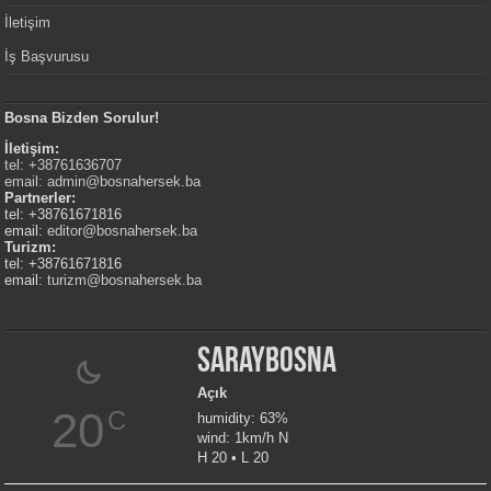
İletişim
İş Başvurusu
Bosna Bizden Sorulur!
İletişim:
tel: +38761636707
email:
admin@bosnahersek.ba
Partnerler:
tel: +38761671816
email:
editor@bosnahersek.ba
Turizm:
tel: +38761671816
email:
turizm@bosnahersek.ba
Saraybosna
Açık
20
C
humidity: 63%
wind: 1km/h N
H 20 • L 20