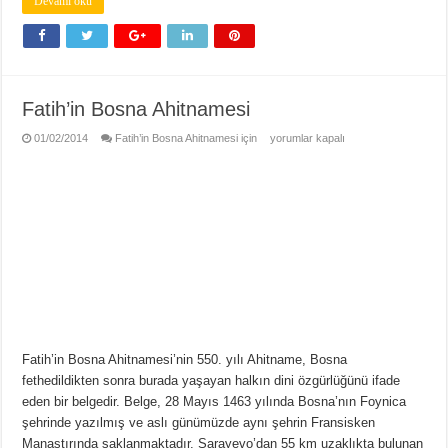
Devamı oku
Fatih’in Bosna Ahitnamesi
01/02/2014
Fatih’in Bosna Ahitnamesi için
yorumlar kapalı
Fatih’in Bosna Ahitnamesi’nin 550. yılı Ahitname, Bosna
fethedildikten sonra burada yaşayan halkın dini özgürlüğünü ifade
eden bir belgedir. Belge, 28 Mayıs 1463 yılında Bosna’nın Foynica
şehrinde yazılmış ve aslı günümüzde aynı şehrin Fransisken
Manastırında saklanmaktadır. Sarayevo’dan 55 km uzaklıkta bulunan