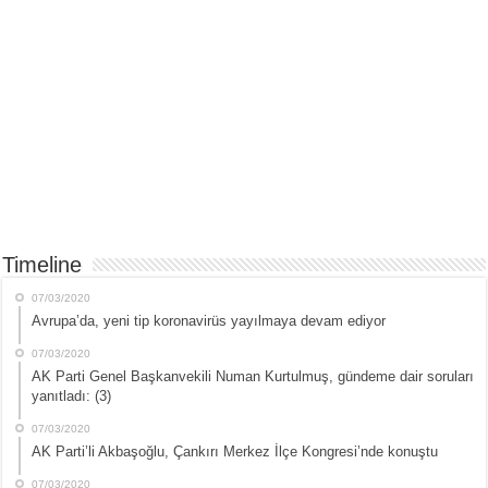
Timeline
07/03/2020
Avrupa’da, yeni tip koronavirüs yayılmaya devam ediyor
07/03/2020
AK Parti Genel Başkanvekili Numan Kurtulmuş, gündeme dair soruları
yanıtladı: (3)
07/03/2020
AK Parti’li Akbaşoğlu, Çankırı Merkez İlçe Kongresi’nde konuştu
07/03/2020