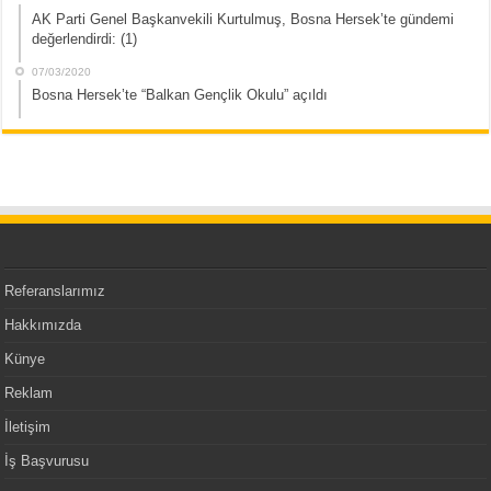
AK Parti Genel Başkanvekili Kurtulmuş, Bosna Hersek’te gündemi
değerlendirdi: (1)
07/03/2020
Bosna Hersek’te “Balkan Gençlik Okulu” açıldı
Referanslarımız
Hakkımızda
Künye
Reklam
İletişim
İş Başvurusu