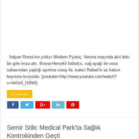
İtalyan Roma’nın yıldızı Miralem Pyaniç, Verona maçında akıl dolu
bir gole imza attı. Bosna-Hersekli futbolcu, sağ ayağı ile ceza
sahasından yaptığı aşırtma vuruş ile, kaleci Rafael’in az kalsın
boynunu kırıyordu. [youtube=http://www.youtube.com/watch?
v=NrOs5_f1BWI]
Devamı oku
Semir Stilic Medical Park’ta Sağlık
Kontrolünden Geçti