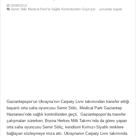
20/08/2013
Semir Stilic Medical Park’ta Sağlık Kontrolünden Geçti için
yorumlar kapalı
Gaziantepspor’un Ukrayna’nın Carpaty Liviv takımından transfer ettiği
başarılı orta saha oyuncusu Semir Stilic, Medical Park Gaziantep
Hastanesi’nde sağlık kontrolünden geçti. Gaziantepspor’da transfer
çalışmaları sürerken, Bosna Herkes Milli Takımı’nda da görev yapan
orta saha oyuncusu Semir Stiliç, kendisini Kırmızı-Siyahlı renklere
bağlayan sözleşmeye imza attı. Ukraynanın Carpaty Liviv takımında