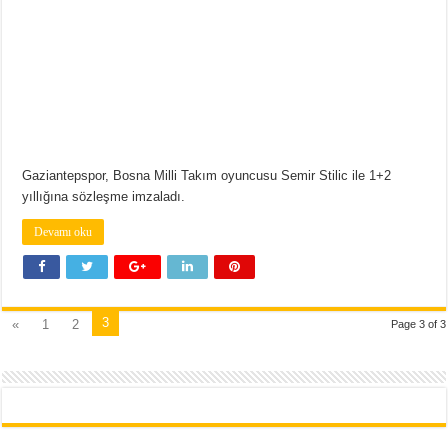
Gaziantepspor, Bosna Milli Takım oyuncusu Semir Stilic ile 1+2
yıllığına sözleşme imzaladı.
Devamı oku
3
«
1
2
Page 3 of 3