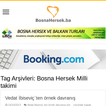
Tag Arşivleri:
Bosna Hersek Milli
takimi
Vedat İbiseviç`ten örnek davranış
14/10/2013
Vedat İbiseviç`ten örnek davranış için
yorumlar kapalı