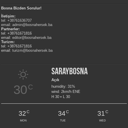
Bosna Bizden Sorulur!
İletişim:
tel: +38761636707
email:
admin@bosnahersek.ba
Partnerler:
tel: +38761671816
email:
editor@bosnahersek.ba
Turizm:
tel: +38761671816
email:
turizm@bosnahersek.ba
Saraybosna
Açık
30
C
humidity: 31%
wind: 2km/h ENE
H 30 • L 30
C
C
C
32
34
31
MON
TUE
WED