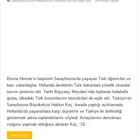
Saraybosna’da Hollanda’nın skandal tavrına tepki için
yorumlar kapalı
Bosna Hersek’in başkenti Saraybosna’da yaşayan Türk öğrenciler ve
bazı vatandaşlar, Hollanda devletinin Türk bakanlara yönelik skandal
tavrını protesto etti. Tarihi Başçarşı Meydanı’nda toplanan kalabalık
gruba, ülkedeki Türk kurumlarının temsilcileri de eşlik etti. Türkiye’nin
Saraybosna Büyükelçisi Haldun Koç, burada yaptığı açıklamada,
Hollanda’da yaşananlara karşı duyarlılık ve Türkiye ile birlikteliği
göstermek adına toplandıklarını söyledi. Amaçlarının demokrasi
vurgusu yapmak olduğunu aktaran Koç, “15 …
Devamı oku