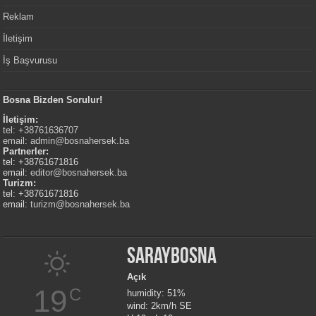
Reklam
İletişim
İş Başvurusu
Bosna Bizden Sorulur!
İletişim:
tel: +38761636707
email:
admin@bosnahersek.ba
Partnerler:
tel: +38761671816
email:
editor@bosnahersek.ba
Turizm:
tel: +38761671816
email:
turizm@bosnahersek.ba
Saraybosna
Açık
19
C
humidity: 51%
wind: 2km/h SE