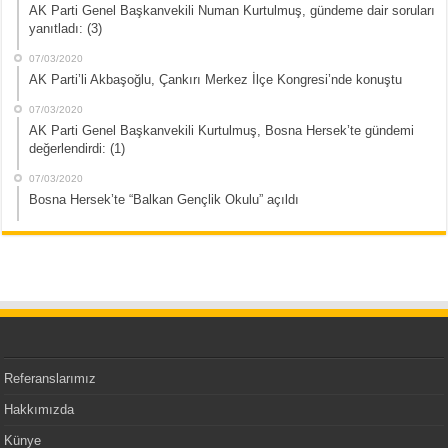
AK Parti Genel Başkanvekili Numan Kurtulmuş, gündeme dair soruları
yanıtladı: (3)
07/03/2020
AK Parti’li Akbaşoğlu, Çankırı Merkez İlçe Kongresi’nde konuştu
07/03/2020
AK Parti Genel Başkanvekili Kurtulmuş, Bosna Hersek’te gündemi
değerlendirdi: (1)
07/03/2020
Bosna Hersek’te “Balkan Gençlik Okulu” açıldı
Referanslarımız
Hakkımızda
Künye