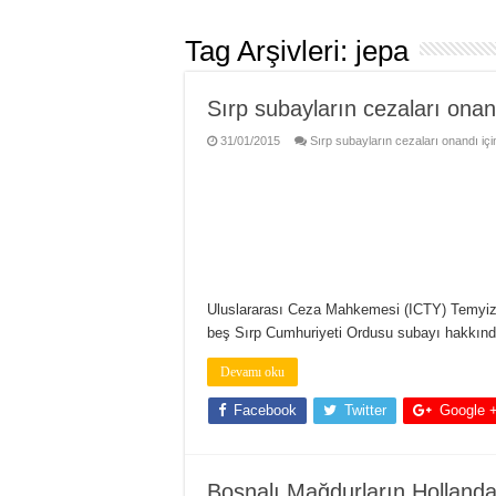
Tag Arşivleri:
jepa
Sırp subayların cezaları onan
31/01/2015
Sırp subayların cezaları onandı içi
Uluslararası Ceza Mahkemesi (ICTY) Temyiz 
beş Sırp Cumhuriyeti Ordusu subayı hakkınd
Devamı oku
Facebook
Twitter
Google 
Bosnalı Mağdurların Hollanda