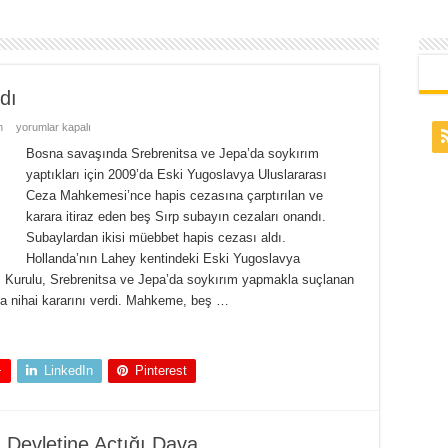
dı
n
yorumlar kapalı
Bosna savaşında Srebrenitsa ve Jepa’da soykırım
yaptıkları için 2009’da Eski Yugoslavya Uluslararası
Ceza Mahkemesi’nce hapis cezasına çarptırılan ve
karara itiraz eden beş Sırp subayın cezaları onandı.
Subaylardan ikisi müebbet hapis cezası aldı.
Hollanda’nın Lahey kentindeki Eski Yugoslavya
Kurulu, Srebrenitsa ve Jepa’da soykırım yapmakla suçlanan
a nihai kararını verdi. Mahkeme, beş …
+
LinkedIn
Pinterest
 Devletine Açtığı Dava