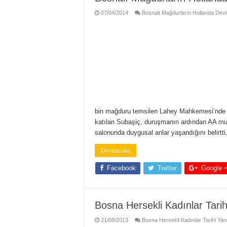
07/04/2014
Bosnalı Mağdurların Hollanda Devle
bin mağduru temsilen Lahey Mahkemesi’nde aç
katılan Subaşiç, duruşmanın ardından AA muh
salonunda duygusal anlar yaşandığını belirt
Devamı oku
Facebook
Twitter
Google 
Bosna Hersekli Kadınlar Tari
21/08/2013
Bosna Hersekli Kadınlar Tarihi Yar