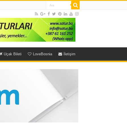
Uçak Bileti
LoveBosnia
İletişim