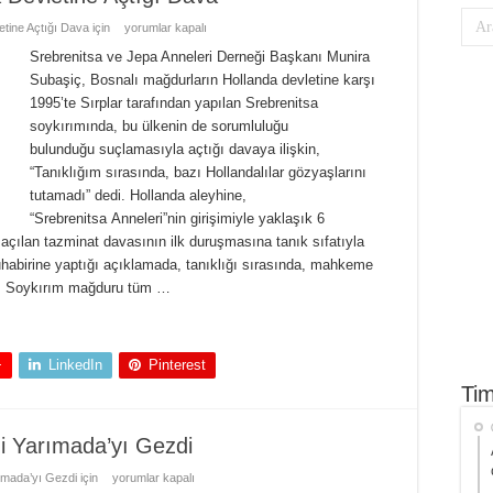
tine Açtığı Dava için
yorumlar kapalı
Srebrenitsa ve Jepa Anneleri Derneği Başkanı Munira
Subaşiç, Bosnalı mağdurların Hollanda devletine karşı
1995’te Sırplar tarafından yapılan Srebrenitsa
soykırımında, bu ülkenin de sorumluluğu
bulunduğu suçlamasıyla açtığı davaya ilişkin,
“Tanıklığım sırasında, bazı Hollandalılar gözyaşlarını
tutamadı” dedi. Hollanda aleyhine,
“Srebrenitsa Anneleri”nin girişimiyle yaklaşık 6
ılan tazminat davasının ilk duruşmasına tanık sıfatıyla
abirine yaptığı açıklamada, tanıklığı sırasında, mahkeme
ti. Soykırım mağduru tüm …
+
LinkedIn
Pinterest
Tim
hi Yarımada’yı Gezdi
ımada’yı Gezdi için
yorumlar kapalı