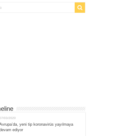
eline
07/03/2020
Avrupa’da, yeni tip koronavirüs yayılmaya
devam ediyor