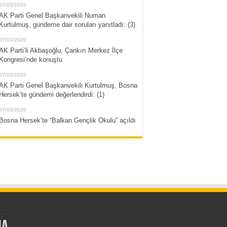
07/03/2020
AK Parti Genel Başkanvekili Numan
Kurtulmuş, gündeme dair soruları yanıtladı: (3)
07/03/2020
AK Parti’li Akbaşoğlu, Çankırı Merkez İlçe
Kongresi’nde konuştu
07/03/2020
AK Parti Genel Başkanvekili Kurtulmuş, Bosna
Hersek’te gündemi değerlendirdi: (1)
07/03/2020
Bosna Hersek’te “Balkan Gençlik Okulu” açıldı