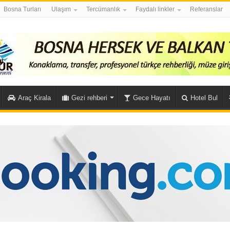
Bosna Turları
Ulaşım
Tercümanlık
Faydalı linkler
Referanslar
Araç Kirala
Gezi rehberi
Gece Hayatı
Hotel Bul