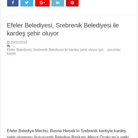
Efeler Belediyesi, Srebrenik Belediyesi ile
kardeş şehir oluyor
26/01/2016
Efeler Belediyesi, Srebrenik Belediyesi ile kardeş şehir oluyor için
yorumlar
kapalı
Efeler Belediye Meclisi, Bosna Hersek’in Srebrenik kentiyle kardeş
şehir olunması hususunda Belediye Başkanı Mesut Özakcan’a yetki