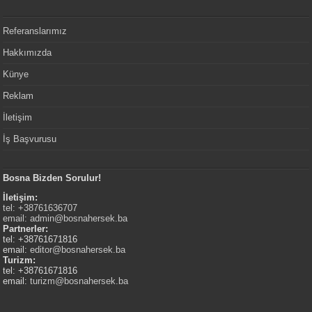
Referanslarımız
Hakkımızda
Künye
Reklam
İletişim
İş Başvurusu
Bosna Bizden Sorulur!
İletişim:
tel: +38761636707
email:
admin@bosnahersek.ba
Partnerler:
tel: +38761671816
email:
editor@bosnahersek.ba
Turizm:
tel: +38761671816
email:
turizm@bosnahersek.ba