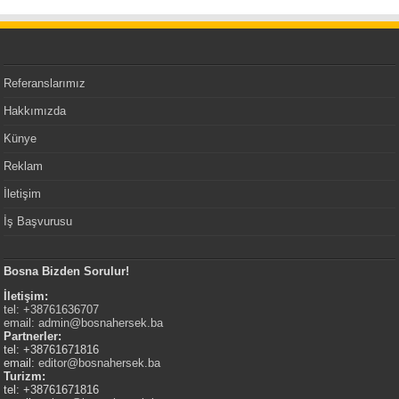
Referanslarımız
Hakkımızda
Künye
Reklam
İletişim
İş Başvurusu
Bosna Bizden Sorulur!
İletişim:
tel: +38761636707
email:
admin@bosnahersek.ba
Partnerler:
tel: +38761671816
email:
editor@bosnahersek.ba
Turizm:
tel: +38761671816