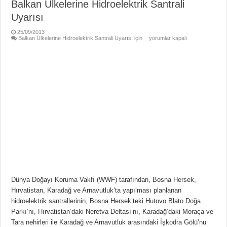
Balkan Ülkelerine Hidroelektrik Santrali
Uyarısı
25/09/2013
Balkan Ülkelerine Hidroelektrik Santrali Uyarısı için
yorumlar kapalı
Dünya Doğayı Koruma Vakfı (WWF) tarafından, Bosna Hersek,
Hırvatistan, Karadağ ve Arnavutluk’ta yapılması planlanan
hidroelektrik santrallerinin, Bosna Hersek’teki Hutovo Blato Doğa
Parkı’nı, Hırvatistan’daki Neretva Deltası’nı, Karadağ’daki Moraça ve
Tara nehirleri ile Karadağ ve Arnavutluk arasındaki İşkodra Gölü’nü