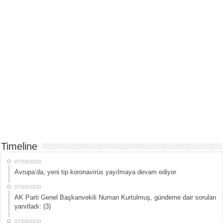
Timeline
07/03/2020
Avrupa’da, yeni tip koronavirüs yayılmaya devam ediyor
07/03/2020
AK Parti Genel Başkanvekili Numan Kurtulmuş, gündeme dair soruları
yanıtladı: (3)
07/03/2020