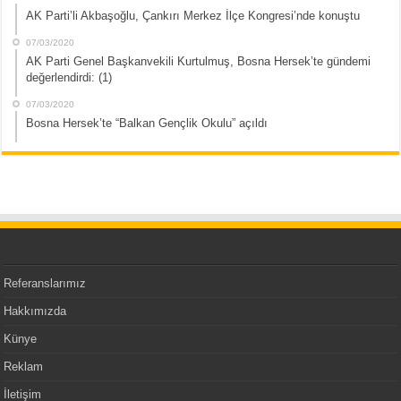
AK Parti’li Akbaşoğlu, Çankırı Merkez İlçe Kongresi’nde konuştu
07/03/2020
AK Parti Genel Başkanvekili Kurtulmuş, Bosna Hersek’te gündemi
değerlendirdi: (1)
07/03/2020
Bosna Hersek’te “Balkan Gençlik Okulu” açıldı
Referanslarımız
Hakkımızda
Künye
Reklam
İletişim