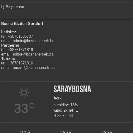
İş Başvurusu
Bosna Bizden Sorulur!
İletişim:
tel: +38761636707
email:
admin@bosnahersek.ba
Partnerler:
tel: +38761671816
email:
editor@bosnahersek.ba
Turizm:
tel: +38761671816
email:
turizm@bosnahersek.ba
Saraybosna
Açık
33
C
humidity: 18%
wind: 2km/h E
H 33 • L 33
C
C
C
31
30
30