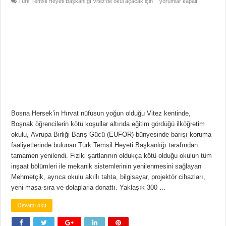
Türk Temsil Heyeti Başkanlığı Vitez’de okul açacak için
yorumlar kapalı
Bosna Hersek’in Hırvat nüfusun yoğun olduğu Vitez kentinde,
Boşnak öğrencilerin kötü koşullar altında eğitim gördüğü ilköğretim
okulu, Avrupa Birliği Barış Gücü (EUFOR) bünyesinde barışı koruma
faaliyetlerinde bulunan Türk Temsil Heyeti Başkanlığı tarafından
tamamen yenilendi. Fiziki şartlarının oldukça kötü olduğu okulun tüm
inşaat bölümleri ile mekanik sistemlerinin yenilenmesini sağlayan
Mehmetçik, ayrıca okulu akıllı tahta, bilgisayar, projektör cihazları,
yeni masa-sıra ve dolaplarla donattı. Yaklaşık 300 …
Devamı oku