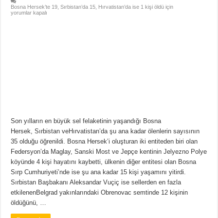
Bosna Hersek’te 19, Sırbistan’da 15, Hırvatistan’da ise 1 kişi öldü için
yorumlar kapalı
Son yılların en büyük sel felaketinin yaşandığı Bosna
Hersek, Sırbistan veHırvatistan’da şu ana kadar ölenlerin sayısının
35 olduğu öğrenildi. Bosna Hersek’i oluşturan iki entiteden biri olan
Federsyon’da Maglay, Sanski Most ve Jepçe kentinin Jelyezno Polye
köyünde 4 kişi hayatını kaybetti, ülkenin diğer entitesi olan Bosna
Sırp Cumhuriyeti’nde ise şu ana kadar 15 kişi yaşamını yitirdi.
Sırbistan Başbakanı Aleksandar Vuçiç ise sellerden en fazla
etkilenenBelgrad yakınlarındaki Obrenovac semtinde 12 kişinin
öldüğünü, …