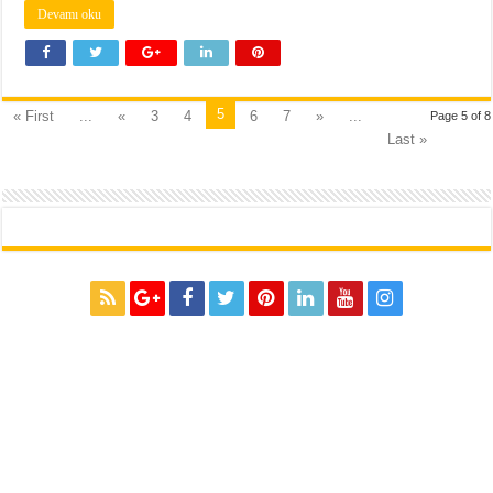
Devamı oku
5
« First
...
«
3
4
6
7
»
...
Page 5 of 8
Last »