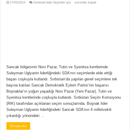
17/03/2014
Sırbistan’daki Seçimler için
yorumlar kapalı
Sancak bölgesinin Novi Pazar, Tutin ve Syenitsa kentlerinde
Suleyman Uglyanin liderliğindeki SDA’nın seçimlerde elde ettiği
başarı coşkuyla kutlandı. Sırbistan’da yapılan genel seçimlere tek
başına katılan Sancak Demokratik Eylem Partisi’nin başarısı
Boşnaklar’ın yoğun yaşadığı Novi Pazar (Yeni Pazar), Tutin ve
Syenitsa kentlerinde coşkuyla kutlandı. Sırbistan Seçim Komsiyonu
(RIK) tarafından açıklanan seçim sonuçlarında, Boşnak lider
Suleyman Uglyanin liderliğindeki Sancak SDA’nın 4 milletvekili
çıkardığı yönündeki …
Devamı oku