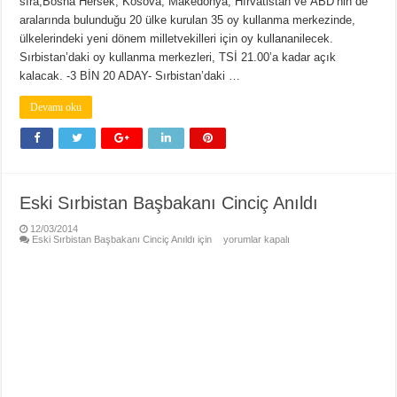
sıra,Bosna Hersek, Kosova, Makedonya, Hırvatistan ve ABD’nin de
aralarında bulunduğu 20 ülke kurulan 35 oy kullanma merkezinde,
ülkelerindeki yeni dönem milletvekilleri için oy kullananilecek.
Sırbistan’daki oy kullanma merkezleri, TSİ 21.00’a kadar açık
kalacak. -3 BİN 20 ADAY- Sırbistan’daki …
Devamı oku
Eski Sırbistan Başbakanı Cinciç Anıldı
12/03/2014
Eski Sırbistan Başbakanı Cinciç Anıldı için
yorumlar kapalı