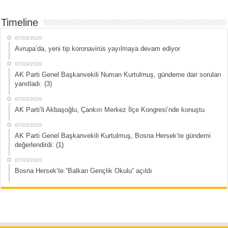
Timeline
07/03/2020
Avrupa’da, yeni tip koronavirüs yayılmaya devam ediyor
07/03/2020
AK Parti Genel Başkanvekili Numan Kurtulmuş, gündeme dair soruları
yanıtladı: (3)
07/03/2020
AK Parti’li Akbaşoğlu, Çankırı Merkez İlçe Kongresi’nde konuştu
07/03/2020
AK Parti Genel Başkanvekili Kurtulmuş, Bosna Hersek’te gündemi
değerlendirdi: (1)
07/03/2020
Bosna Hersek’te “Balkan Gençlik Okulu” açıldı