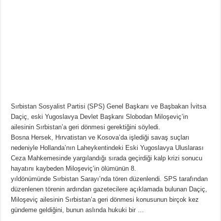
Sırbistan Sosyalist Partisi (SPS) Genel Başkanı ve Başbakan İvitsa
Daçiç, eski Yugoslavya Devlet Başkanı Slobodan Miloşeviç’in
ailesinin Sırbistan’a geri dönmesi gerektiğini söyledi.
Bosna Hersek, Hırvatistan ve Kosova’da işlediği savaş suçları
nedeniyle Hollanda’nın Laheykentindeki Eski Yugoslavya Uluslarası
Ceza Mahkemesinde yargılandığı sırada geçirdiği kalp krizi sonucu
hayatını kaybeden Miloşeviç’in ölümünün 8.
yıldönümünde Sırbistan Sarayı’nda tören düzenlendi. SPS tarafından
düzenlenen törenin ardından gazetecilere açıklamada bulunan Daçiç,
Miloşeviç ailesinin Sırbistan’a geri dönmesi konusunun birçok kez
gündeme geldiğini, bunun aslında hukuki bir …