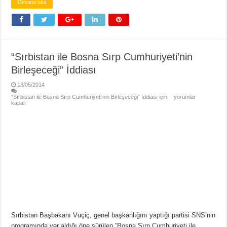
Devamı oku
“Sırbistan ile Bosna Sırp Cumhuriyeti’nin
Birleşeceği” İddiası
13/05/2014
“Sırbistan ile Bosna Sırp Cumhuriyeti’nin Birleşeceği” İddiası için
yorumlar
kapalı
Sırbistan Başbakanı Vuçiç, genel başkanlığını yaptığı partisi SNS’nin
programında yer aldığı öne sürülen ”Bosna Sırp Cumhuriyeti ile