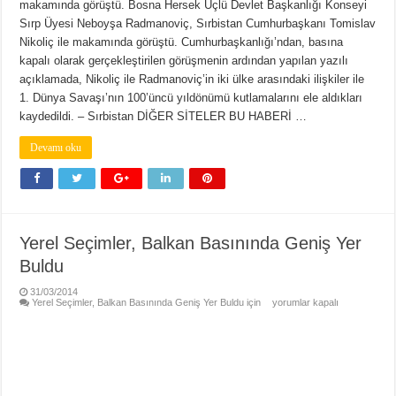
makamında görüştü. Bosna Hersek Üçlü Devlet Başkanlığı Konseyi
Sırp Üyesi Neboyşa Radmanoviç, Sırbistan Cumhurbaşkanı Tomislav
Nikoliç ile makamında görüştü. Cumhurbaşkanlığı’ndan, basına
kapalı olarak gerçekleştirilen görüşmenin ardından yapılan yazılı
açıklamada, Nikoliç ile Radmanoviç’in iki ülke arasındaki ilişkiler ile
1. Dünya Savaşı’nın 100’üncü yıldönümü kutlamalarını ele aldıkları
kaydedildi. – Sırbistan DİĞER SİTELER BU HABERİ …
Devamı oku
Yerel Seçimler, Balkan Basınında Geniş Yer
Buldu
31/03/2014
Yerel Seçimler, Balkan Basınında Geniş Yer Buldu için
yorumlar kapalı