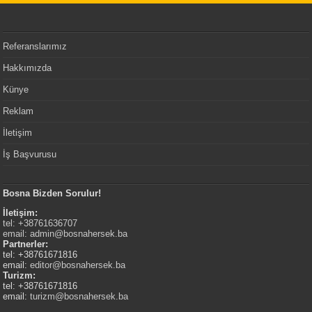
Referanslarımız
Hakkımızda
Künye
Reklam
İletişim
İş Başvurusu
Bosna Bizden Sorulur!
İletişim:
tel: +38761636707
email:
admin@bosnahersek.ba
Partnerler:
tel: +38761671816
email:
editor@bosnahersek.ba
Turizm:
tel: +38761671816
email:
turizm@bosnahersek.ba