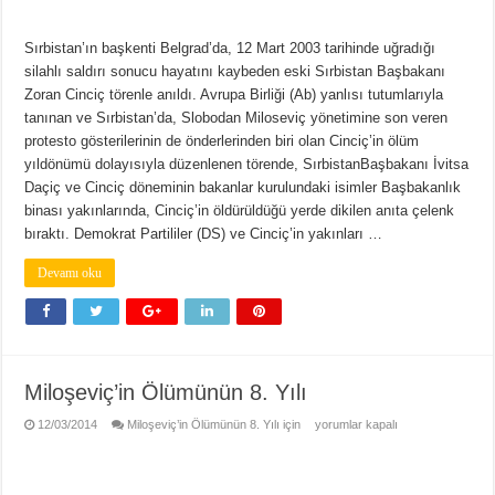
Sırbistan’ın başkenti Belgrad’da, 12 Mart 2003 tarihinde uğradığı
silahlı saldırı sonucu hayatını kaybeden eski Sırbistan Başbakanı
Zoran Cinciç törenle anıldı. Avrupa Birliği (Ab) yanlısı tutumlarıyla
tanınan ve Sırbistan’da, Slobodan Miloseviç yönetimine son veren
protesto gösterilerinin de önderlerinden biri olan Cinciç’in ölüm
yıldönümü dolayısıyla düzenlenen törende, SırbistanBaşbakanı İvitsa
Daçiç ve Cinciç döneminin bakanlar kurulundaki isimler Başbakanlık
binası yakınlarında, Cinciç’in öldürüldüğü yerde dikilen anıta çelenk
bıraktı. Demokrat Partililer (DS) ve Cinciç’in yakınları …
Devamı oku
Miloşeviç’in Ölümünün 8. Yılı
12/03/2014
Miloşeviç’in Ölümünün 8. Yılı için
yorumlar kapalı