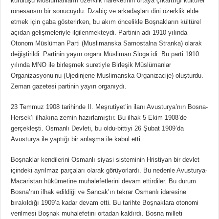
kuruluşu Müslümanların özerklik hareketinin ortaya çıkarttığı kültürel
rönesansın bir sonucuydu. Dzabiç ve arkadaşları dini özerklik elde
etmek için çaba gösterirken, bu akım öncelikle Boşnakların kültürel
açıdan gelişmeleriyle ilgilenmekteydi. Partinin adı 1910 yılında
Otonom Müslüman Parti (Muslimanska Samostalna Stranka) olarak
değiştirildi. Partinin yayın organı Müsliman Sloga idi. Bu parti 1910
yılında MNO ile birleşmek suretiyle Birleşik Müslümanlar
Organizasyonu’nu (Ujedinjene Muslimanska Organizacije) oluşturdu.
Zeman gazetesi partinin yayın organıydı.
23 Temmuz 1908 tarihinde II. Meşrutiyet’in ilanı Avusturya’nın Bosna-
Hersek’i ilhakına zemin hazırlamıştır. Bu ilhak 5 Ekim 1908’de
gerçekleşti. Osmanlı Devleti, bu oldu-bittiyi 26 Şubat 1909’da
Avusturya ile yaptığı bir anlaşma ile kabul etti.
Boşnaklar kendilerini Osmanlı siyasi sisteminin Hristiyan bir devlet
içindeki ayrılmaz parçaları olarak görüyorlardı. Bu nedenle Avusturya-
Macaristan hükümetine muhalefetlerini devam ettirdiler. Bu durum
Bosna’nın ilhak edildiği ve Sancak’ın tekrar Osmanlı idaresine
bırakıldığı 1909’a kadar devam etti. Bu tarihte Boşnaklara otonomi
verilmesi Boşnak muhalefetini ortadan kaldırdı. Bosna milleti