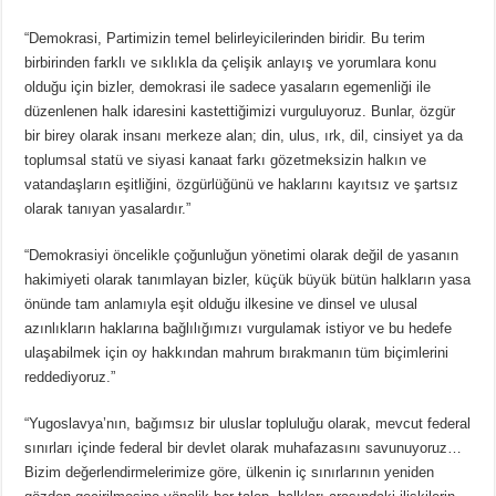
“Demokrasi, Partimizin temel belirleyicilerinden biridir. Bu terim
birbirinden farklı ve sıklıkla da çelişik anlayış ve yorumlara konu
olduğu için bizler, demokrasi ile sadece yasaların egemenliği ile
düzenlenen halk idaresini kastettiğimizi vurguluyoruz. Bunlar, özgür
bir birey olarak insanı merkeze alan; din, ulus, ırk, dil, cinsiyet ya da
toplumsal statü ve siyasi kanaat farkı gözetmeksizin halkın ve
vatandaşların eşitliğini, özgürlüğünü ve haklarını kayıtsız ve şartsız
olarak tanıyan yasalardır.”
“Demokrasiyi öncelikle çoğunluğun yönetimi olarak değil de yasanın
hakimiyeti olarak tanımlayan bizler, küçük büyük bütün halkların yasa
önünde tam anlamıyla eşit olduğu ilkesine ve dinsel ve ulusal
azınlıkların haklarına bağlılığımızı vurgulamak istiyor ve bu hedefe
ulaşabilmek için oy hakkından mahrum bırakmanın tüm biçimlerini
reddediyoruz.”
“Yugoslavya’nın, bağımsız bir uluslar topluluğu olarak, mevcut federal
sınırları içinde federal bir devlet olarak muhafazasını savunuyoruz…
Bizim değerlendirmelerimize göre, ülkenin iç sınırlarının yeniden