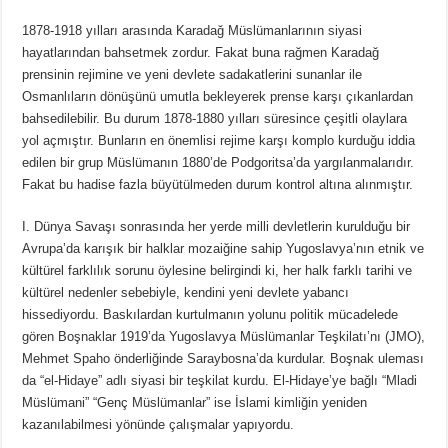
1878-1918 yılları arasında Karadağ Müslümanlarının siyasi
hayatlarından bahsetmek zordur. Fakat buna rağmen Karadağ
prensinin rejimine ve yeni devlete sadakatlerini sunanlar ile
Osmanlıların dönüşünü umutla bekleyerek prense karşı çıkanlardan
bahsedilebilir. Bu durum 1878-1880 yılları süresince çeşitli olaylara
yol açmıştır. Bunların en önemlisi rejime karşı komplo kurduğu iddia
edilen bir grup Müslümanın 1880’de Podgoritsa’da yargılanmalarıdır.
Fakat bu hadise fazla büyütülmeden durum kontrol altına alınmıştır.
I. Dünya Savaşı sonrasında her yerde milli devletlerin kurulduğu bir
Avrupa’da karışık bir halklar mozaiğine sahip Yugoslavya’nın etnik ve
kültürel farklılık sorunu öylesine belirgindi ki, her halk farklı tarihi ve
kültürel nedenler sebebiyle, kendini yeni devlete yabancı
hissediyordu. Baskılardan kurtulmanın yolunu politik mücadelede
gören Boşnaklar 1919’da Yugoslavya Müslümanlar Teşkilatı’nı (JMO),
Mehmet Spaho önderliğinde Saraybosna’da kurdular. Boşnak uleması
da “el-Hidaye” adlı siyasi bir teşkilat kurdu. El-Hidaye’ye bağlı “Mladi
Müslümani” “Genç Müslümanlar” ise İslami kimliğin yeniden
kazanılabilmesi yönünde çalışmalar yapıyordu.