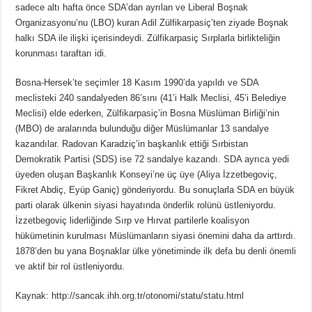
sadece altı hafta önce SDA’dan ayrılan ve Liberal Boşnak
Organizasyonu’nu (LBO) kuran Adil Zülfikarpasiç’ten ziyade Boşnak
halkı SDA ile ilişki içerisindeydi. Zülfikarpasiç Sırplarla birlikteliğin
korunması taraftarı idi.
Bosna-Hersek’te seçimler 18 Kasım 1990’da yapıldı ve SDA
meclisteki 240 sandalyeden 86’sını (41’i Halk Meclisi, 45’i Belediye
Meclisi) elde ederken, Zülfikarpasiç’in Bosna Müslüman Birliği’nin
(MBO) de aralarında bulunduğu diğer Müslümanlar 13 sandalye
kazandılar. Radovan Karadziç’in başkanlık ettiği Sırbistan
Demokratik Partisi (SDS) ise 72 sandalye kazandı. SDA ayrıca yedi
üyeden oluşan Başkanlık Konseyi’ne üç üye (Aliya İzzetbegoviç,
Fikret Abdiç, Eyüp Ganiç) gönderiyordu. Bu sonuçlarla SDA en büyük
parti olarak ülkenin siyasi hayatında önderlik rolünü üstleniyordu.
İzzetbegoviç liderliğinde Sırp ve Hırvat partilerle koalisyon
hükümetinin kurulması Müslümanların siyasi önemini daha da arttırdı.
1878’den bu yana Boşnaklar ülke yönetiminde ilk defa bu denli önemli
ve aktif bir rol üstleniyordu.
Kaynak: http://sancak.ihh.org.tr/otonomi/statu/statu.html