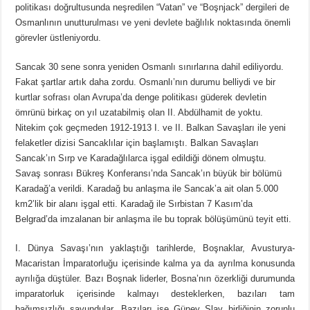
politikası doğrultusunda neşredilen “Vatan” ve “Boşnjack” dergileri de
Osmanlının unutturulması ve yeni devlete bağlılık noktasında önemli
görevler üstleniyordu.
Sancak 30 sene sonra yeniden Osmanlı sınırlarına dahil ediliyordu.
Fakat şartlar artık daha zordu. Osmanlı’nın durumu belliydi ve bir
kurtlar sofrası olan Avrupa’da denge politikası güderek devletin
ömrünü birkaç on yıl uzatabilmiş olan II. Abdülhamit de yoktu.
Nitekim çok geçmeden 1912-1913 I. ve II. Balkan Savaşları ile yeni
felaketler dizisi Sancaklılar için başlamıştı. Balkan Savaşları
Sancak’ın Sırp ve Karadağlılarca işgal edildiği dönem olmuştu.
Savaş sonrası Bükreş Konferansı’nda Sancak’ın büyük bir bölümü
Karadağ’a verildi. Karadağ bu anlaşma ile Sancak’a ait olan 5.000
km2’lik bir alanı işgal etti. Karadağ ile Sırbistan 7 Kasım’da
Belgrad’da imzalanan bir anlaşma ile bu toprak bölüşümünü teyit etti.
I. Dünya Savaşı’nın yaklaştığı tarihlerde, Boşnaklar, Avusturya-
Macaristan İmparatorluğu içerisinde kalma ya da ayrılma konusunda
ayrılığa düştüler. Bazı Boşnak liderler, Bosna’nın özerkliği durumunda
imparatorluk içerisinde kalmayı desteklerken, bazıları tam
bağımsızlığı savundular. Bazıları ise Güney Slav birliğinin zorunlu