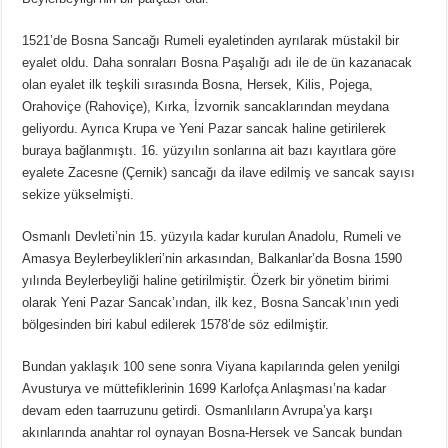
1521’de Bosna Sancağı Rumeli eyaletinden ayrılarak müstakil bir
eyalet oldu. Daha sonraları Bosna Paşalığı adı ile de ün kazanacak
olan eyalet ilk teşkili sırasında Bosna, Hersek, Kilis, Pojega,
Orahoviçe (Rahoviçe), Kırka, İzvornik sancaklarından meydana
geliyordu. Ayrıca Krupa ve Yeni Pazar sancak haline getirilerek
buraya bağlanmıştı. 16. yüzyılın sonlarına ait bazı kayıtlara göre
eyalete Zacesne (Çernik) sancağı da ilave edilmiş ve sancak sayısı
sekize yükselmişti.
Osmanlı Devleti’nin 15. yüzyıla kadar kurulan Anadolu, Rumeli ve
Amasya Beylerbeylikleri’nin arkasından, Balkanlar’da Bosna 1590
yılında Beylerbeyliği haline getirilmiştir. Özerk bir yönetim birimi
olarak Yeni Pazar Sancak’ından, ilk kez, Bosna Sancak’ının yedi
bölgesinden biri kabul edilerek 1578’de söz edilmiştir.
Bundan yaklaşık 100 sene sonra Viyana kapılarında gelen yenilgi
Avusturya ve müttefiklerinin 1699 Karlofça Anlaşması’na kadar
devam eden taarruzunu getirdi. Osmanlıların Avrupa’ya karşı
akınlarında anahtar rol oynayan Bosna-Hersek ve Sancak bundan