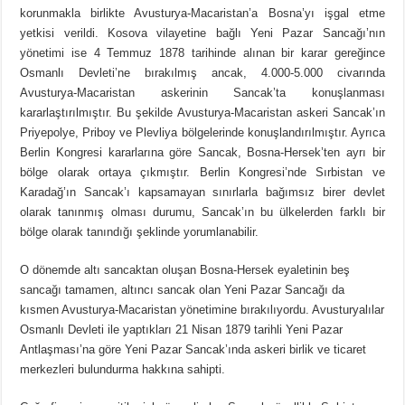
korunmakla birlikte Avusturya-Macaristan’a Bosna’yı işgal etme
yetkisi verildi. Kosova vilayetine bağlı Yeni Pazar Sancağı’nın
yönetimi ise 4 Temmuz 1878 tarihinde alınan bir karar gereğince
Osmanlı Devleti’ne bırakılmış ancak, 4.000-5.000 civarında
Avusturya-Macaristan askerinin Sancak’ta konuşlanması
kararlaştırılmıştır. Bu şekilde Avusturya-Macaristan askeri Sancak’ın
Priyepolye, Priboy ve Plevliya bölgelerinde konuşlandırılmıştır. Ayrıca
Berlin Kongresi kararlarına göre Sancak, Bosna-Hersek’ten ayrı bir
bölge olarak ortaya çıkmıştır. Berlin Kongresi’nde Sırbistan ve
Karadağ’ın Sancak’ı kapsamayan sınırlarla bağımsız birer devlet
olarak tanınmış olması durumu, Sancak’ın bu ülkelerden farklı bir
bölge olarak tanındığı şeklinde yorumlanabilir.
O dönemde altı sancaktan oluşan Bosna-Hersek eyaletinin beş
sancağı tamamen, altıncı sancak olan Yeni Pazar Sancağı da
kısmen Avusturya-Macaristan yönetimine bırakılıyordu. Avusturyalılar
Osmanlı Devleti ile yaptıkları 21 Nisan 1879 tarihli Yeni Pazar
Antlaşması’na göre Yeni Pazar Sancak’ında askeri birlik ve ticaret
merkezleri bulundurma hakkına sahipti.