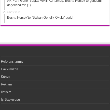
AK Parti Genel Başkanvekili Kurtulmuş, Bosna Hersek’te gündemi
değerlendirdi: (1)
07/03/2020
Bosna Hersek’te “Balkan Gençlik Okulu” açıldı
Referanslarımız
Hakkımızda
Künye
Reklam
İletişim
İş Başvurusu