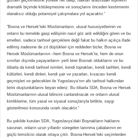
gözden geçirilmesine yönelik her talep, halkları arasındaki ilişkilerin
dramatik biçimde kötüleşmesine ve sonuçlarını önceden kestirmenin
olanaksız olduğu potansiyel çatışmalara yol açacaktır.”
“Bosna ve Hersek’teki Müslümanların, ulusal hususiyetlerinin ve
onların bu temelde gasp edilişinin nasıl göz ardı edildiğini gören ve bu
emelleri, sadece tarihsel gerçeklere değil fakat bu halkın açıkça ifade
edilmiş iradesine de zıt düştükleri için reddeden bizler, Bosna ve
Hersek Müslümanlarının –hem Bosna ve Hersek’te, hem de onun
sınırları dışında yaşayanların- yerli birer Bosnalı olduklarını ve bu
itibarla da kendi tarihsel isimleri, kendi toprakları, kendi tarihleri, kendi
kültürleri, kendi dinleri, kendi şair ve yazarları, kısacası kendi
geçmişleri ve gelecekleri ile Yugoslavya’nın altı tarihsel halkından
birini oluşturduklarını beyan ederiz. Bu itibarla SDA, Bosna ve Hersek
Müslümanlarının ulusal bilincini canlandıracak ve onların ulusal
kimliklerine, tüm yasal ve siyasal sonuçlarıyla birlikte, saygı
gösterilmesi konusunda ısrarlı olacaktır.”
Bu şekilde kurulan SDA, Yugoslavya’daki Boşnakların haklarını
savunan, onların uzun yıllardır süregelen tanınma çabalarının en
güçlü temsilcisi olarak ortaya çıktı. Bosna-Hersek’teki seçimlerden