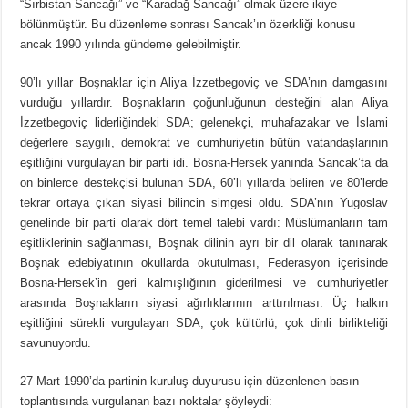
“Sırbistan Sancağı” ve “Karadağ Sancağı” olmak üzere ikiye
bölünmüştür. Bu düzenleme sonrası Sancak’ın özerkliği konusu
ancak 1990 yılında gündeme gelebilmiştir.
90’lı yıllar Boşnaklar için Aliya İzzetbegoviç ve SDA’nın damgasını
vurduğu yıllardır. Boşnakların çoğunluğunun desteğini alan Aliya
İzzetbegoviç liderliğindeki SDA; gelenekçi, muhafazakar ve İslami
değerlere saygılı, demokrat ve cumhuriyetin bütün vatandaşlarının
eşitliğini vurgulayan bir parti idi. Bosna-Hersek yanında Sancak’ta da
on binlerce destekçisi bulunan SDA, 60’lı yıllarda beliren ve 80’lerde
tekrar ortaya çıkan siyasi bilincin simgesi oldu. SDA’nın Yugoslav
genelinde bir parti olarak dört temel talebi vardı: Müslümanların tam
eşitliklerinin sağlanması, Boşnak dilinin ayrı bir dil olarak tanınarak
Boşnak edebiyatının okullarda okutulması, Federasyon içerisinde
Bosna-Hersek’in geri kalmışlığının giderilmesi ve cumhuriyetler
arasında Boşnakların siyasi ağırlıklarının arttırılması. Üç halkın
eşitliğini sürekli vurgulayan SDA, çok kültürlü, çok dinli birlikteliği
savunuyordu.
27 Mart 1990’da partinin kuruluş duyurusu için düzenlenen basın
toplantısında vurgulanan bazı noktalar şöyleydi: