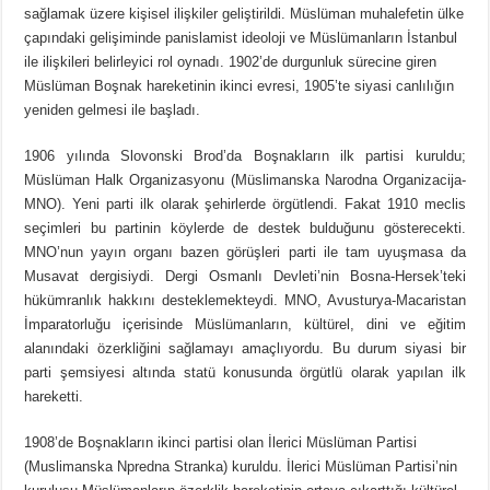
sağlamak üzere kişisel ilişkiler geliştirildi. Müslüman muhalefetin ülke
çapındaki gelişiminde panislamist ideoloji ve Müslümanların İstanbul
ile ilişkileri belirleyici rol oynadı. 1902’de durgunluk sürecine giren
Müslüman Boşnak hareketinin ikinci evresi, 1905’te siyasi canlılığın
yeniden gelmesi ile başladı.
1906 yılında Slovonski Brod’da Boşnakların ilk partisi kuruldu;
Müslüman Halk Organizasyonu (Müslimanska Narodna Organizacija-
MNO). Yeni parti ilk olarak şehirlerde örgütlendi. Fakat 1910 meclis
seçimleri bu partinin köylerde de destek bulduğunu gösterecekti.
MNO’nun yayın organı bazen görüşleri parti ile tam uyuşmasa da
Musavat dergisiydi. Dergi Osmanlı Devleti’nin Bosna-Hersek’teki
hükümranlık hakkını desteklemekteydi. MNO, Avusturya-Macaristan
İmparatorluğu içerisinde Müslümanların, kültürel, dini ve eğitim
alanındaki özerkliğini sağlamayı amaçlıyordu. Bu durum siyasi bir
parti şemsiyesi altında statü konusunda örgütlü olarak yapılan ilk
hareketti.
1908’de Boşnakların ikinci partisi olan İlerici Müslüman Partisi
(Muslimanska Npredna Stranka) kuruldu. İlerici Müslüman Partisi’nin