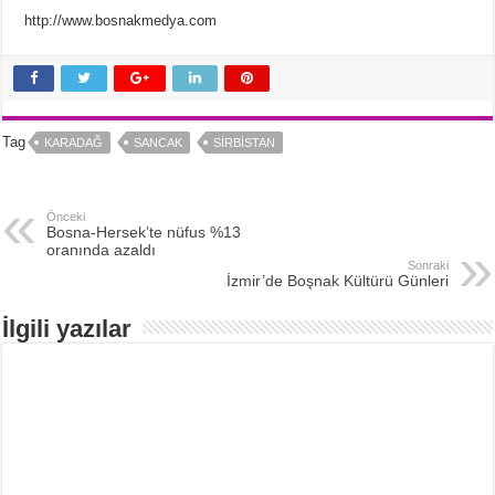
http://www.bosnakmedya.com
Tag
KARADAĞ
SANCAK
SIRBISTAN
Önceki
Bosna-Hersek’te nüfus %13
oranında azaldı
Sonraki
İzmir’de Boşnak Kültürü Günleri
İlgili yazılar