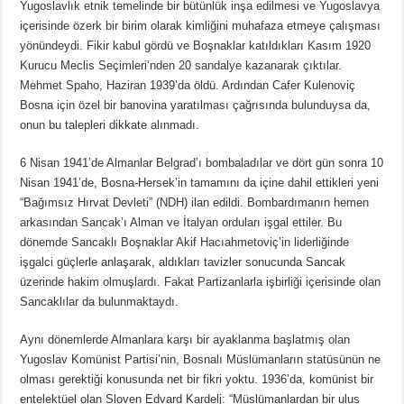
Yugoslavlık etnik temelinde bir bütünlük inşa edilmesi ve Yugoslavya
içerisinde özerk bir birim olarak kimliğini muhafaza etmeye çalışması
yönündeydi. Fikir kabul gördü ve Boşnaklar katıldıkları Kasım 1920
Kurucu Meclis Seçimleri’nden 20 sandalye kazanarak çıktılar.
Mehmet Spaho, Haziran 1939’da öldü. Ardından Cafer Kulenoviç
Bosna için özel bir banovina yaratılması çağrısında bulunduysa da,
onun bu talepleri dikkate alınmadı.
6 Nisan 1941’de Almanlar Belgrad’ı bombaladılar ve dört gün sonra 10
Nisan 1941’de, Bosna-Hersek’in tamamını da içine dahil ettikleri yeni
“Bağımsız Hırvat Devleti” (NDH) ilan edildi. Bombardımanın hemen
arkasından Sancak’ı Alman ve İtalyan orduları işgal ettiler. Bu
dönemde Sancaklı Boşnaklar Akif Hacıahmetoviç’in liderliğinde
işgalci güçlerle anlaşarak, aldıkları tavizler sonucunda Sancak
üzerinde hakim olmuşlardı. Fakat Partizanlarla işbirliği içerisinde olan
Sancaklılar da bulunmaktaydı.
Aynı dönemlerde Almanlara karşı bir ayaklanma başlatmış olan
Yugoslav Komünist Partisi’nin, Bosnalı Müslümanların statüsünün ne
olması gerektiği konusunda net bir fikri yoktu. 1936’da, komünist bir
entelektüel olan Sloven Edvard Kardelj: “Müslümanlardan bir ulus