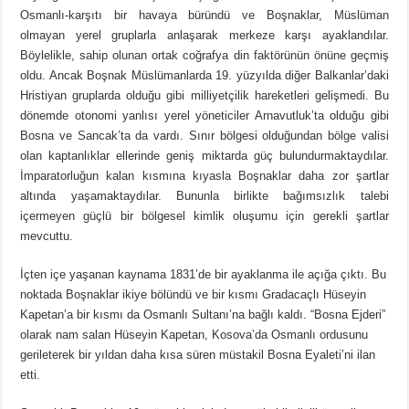
Osmanlı-karşıtı bir havaya büründü ve Boşnaklar, Müslüman
olmayan yerel gruplarla anlaşarak merkeze karşı ayaklandılar.
Böylelikle, sahip olunan ortak coğrafya din faktörünün önüne geçmiş
oldu. Ancak Boşnak Müslümanlarda 19. yüzyılda diğer Balkanlar’daki
Hristiyan gruplarda olduğu gibi milliyetçilik hareketleri gelişmedi. Bu
dönemde otonomi yanlısı yerel yöneticiler Arnavutluk’ta olduğu gibi
Bosna ve Sancak’ta da vardı. Sınır bölgesi olduğundan bölge valisi
olan kaptanlıklar ellerinde geniş miktarda güç bulundurmaktaydılar.
İmparatorluğun kalan kısmına kıyasla Boşnaklar daha zor şartlar
altında yaşamaktaydılar. Bununla birlikte bağımsızlık talebi
içermeyen güçlü bir bölgesel kimlik oluşumu için gerekli şartlar
mevcuttu.
İçten içe yaşanan kaynama 1831’de bir ayaklanma ile açığa çıktı. Bu
noktada Boşnaklar ikiye bölündü ve bir kısmı Gradacaçlı Hüseyin
Kapetan’a bir kısmı da Osmanlı Sultanı’na bağlı kaldı. “Bosna Ejderi”
olarak nam salan Hüseyin Kapetan, Kosova’da Osmanlı ordusunu
gerileterek bir yıldan daha kısa süren müstakil Bosna Eyaleti’ni ilan
etti.