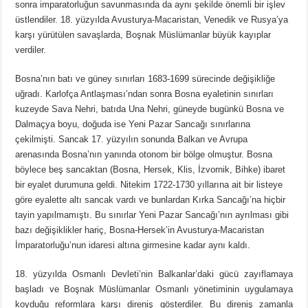
sonra imparatorluğun savunmasında da aynı şekilde önemli bir işlev
üstlendiler. 18. yüzyılda Avusturya-Macaristan, Venedik ve Rusya’ya
karşı yürütülen savaşlarda, Boşnak Müslümanlar büyük kayıplar
verdiler.
Bosna’nın batı ve güney sınırları 1683-1699 sürecinde değişikliğe
uğradı. Karlofça Antlaşması’ndan sonra Bosna eyaletinin sınırları
kuzeyde Sava Nehri, batıda Una Nehri, güneyde bugünkü Bosna ve
Dalmaçya boyu, doğuda ise Yeni Pazar Sancağı sınırlarına
çekilmişti. Sancak 17. yüzyılın sonunda Balkan ve Avrupa
arenasında Bosna’nın yanında otonom bir bölge olmuştur. Bosna
böylece beş sancaktan (Bosna, Hersek, Klis, İzvornik, Bihke) ibaret
bir eyalet durumuna geldi. Nitekim 1722-1730 yıllarına ait bir listeye
göre eyalette altı sancak vardı ve bunlardan Kırka Sancağı’na hiçbir
tayin yapılmamıştı. Bu sınırlar Yeni Pazar Sancağı’nın ayrılması gibi
bazı değişiklikler hariç, Bosna-Hersek’in Avusturya-Macaristan
İmparatorluğu’nun idaresi altına girmesine kadar aynı kaldı.
18. yüzyılda Osmanlı Devleti’nin Balkanlar’daki gücü zayıflamaya
başladı ve Boşnak Müslümanlar Osmanlı yönetiminin uygulamaya
koyduğu reformlara karşı direniş gösterdiler. Bu direniş zamanla