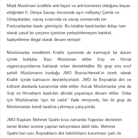
Mladi Muslimani özellikle anti-faşist ve anti-komünist olduğunu beyan
ettiğinden II. Dünya Savaşı öncesinde aşırı milliyetçi Çetnik ve
Ustaşalardan, savaş sırasında ve savaş sonrasında ise
Partizanlardan baskı görmüştür. Bu totaliter baskılardan dolayı tam
olarak yasal bir çerçeve içerisine yerleştirilemeyen hareket,
faaliyetlerine illegal olarak devam etmiştir.
Müslümanlar kendilerini Krallık içerisinde de karmaşık bir durum
içinde buldular. Bazı Müslüman elitler Sırp ve Hırvat
organizasyonlarına katılarak onları desteklediler. Bir grup orta sınıf
şehirli Müslümanın kurduğu JMO Bosna-Hersek’in özerk olarak
Krallık içinde kalmasını destekliyorlardı. JMO ile Boşnaklar dini ve
kültürel alanlarda kazanımlar elde ettiler. Ancak Müslümanlar yine de
Sırp ve Hırvatların baskıları altında yaşamaya devam ettiler. Onlar
için Müslümanlar “ayrı bir varlık” ifade etmiyordu, her iki grup da
Müslümanları kendi tarafına çekmeye çalışıyordu.
JMO Başkanı Mehmet Spaho kısa zamanda Yugoslav devletinin
temel ilkeleri üzerine yapılan tartışmalara dahil oldu. Mehmet
Spaho’nun savı Boşnakların dini farklılıkların korunması şartı ile