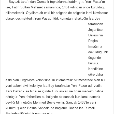
I. Bayezit tarafından Osmanlı topraklarına katılmıştır. Yeni Pazar’ın
ise, Fatih Sultan Mehmet zamanında, 1461 yılından önce kurulduğu
bilinmektedir. O yıllara ait eski bir belgede de bölgenin ismi Novipasar
olarak geçmektedir.
Yeni Pazar, Türk komutan İshakoğlu İsa Bey
tarafından
Joşanitse
Deresi’nin
Raşka
Irmağı’na
döküldüğü bir
üçgende
kurulur.
Kendisine
göre daha
eski olan Tırgovişte kolonisine 10 kilometrelik bir mesafede olan bu
yeni askeri-sivil koloniye İsa Bey tarafından Yeni Pazar adı verilir.
Yeni Pazar kısa bir süre içinde Türk askeri ve ticari merkezi haline
dönüşür. Yeni fethedilen bu bölgede bir sancak kurularak sancak
beyliği Minnetoğlu Mehmed Bey’e verilir. Sancak 1463’te yeni
kurulmuş olan Bosna Sancak’ına bağlanır. Bosna ise Rumeli
Beylerbeyliği’nin bir parçası olur.