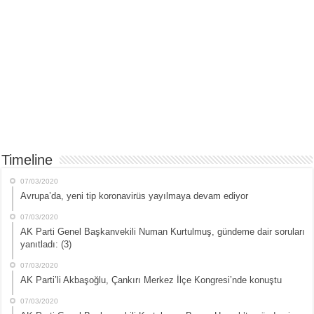
Timeline
07/03/2020
Avrupa’da, yeni tip koronavirüs yayılmaya devam ediyor
07/03/2020
AK Parti Genel Başkanvekili Numan Kurtulmuş, gündeme dair soruları
yanıtladı: (3)
07/03/2020
AK Parti’li Akbaşoğlu, Çankırı Merkez İlçe Kongresi’nde konuştu
07/03/2020