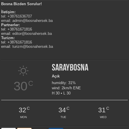
Bosna Bizden Sorulur!
İletişim:
tel: +38761636707
email:
admin@bosnahersek.ba
Partnerler:
tel: +38761671816
email:
editor@bosnahersek.ba
Turizm:
tel: +38761671816
email:
turizm@bosnahersek.ba
Saraybosna
Açık
30
C
humidity: 31%
wind: 2km/h ENE
H 30 • L 30
C
C
C
32
34
31
MON
TUE
WED