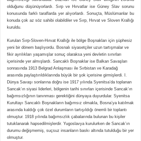
olduğunu düşünüyorlardı. Sırp ve Hırvatlar ise Güney Slav sorunu
konusunda farklı taraflarda yer alıyorlardı. Sonuçta, Müslümanlar bu
konuda çok az söz sahibi olabildiler ve Sırp, Hırvat ve Sloven Krallığı
kuruldu.
Kurulan Sırp-Sloven-Hırvat Krallığı ile bölge Boşnakları için şüphesiz
yeni bir dönem başlıyordu. Bosnalı siyasetçiler uzun tartışmalar ve
fikir ayrılıkları yaşamışlar sonuç olaraksa yeni devletin sınırları
içerisinde yer almışlardı. Sancaklı Boşnaklar ise Balkan Savaşları
sonrasında 1913 Belgrad Anlaşması ile Sırbistan ve Karadağ
arasında paylaştırıldıklarında büyük bir şok içerisine girmişlerdi. I.
Dünya Savaşı sonlarına doğru ise 1917 yılında Syenitsa’da toplanan
Sancak’ın siyasi liderleri, bölgenin tarihi sınırları içerisinde Sancak’ın
bağımsızlığının tanınması gerektiğini dünyaya duyurdular. Syenitsa
Kurultayı Sancaklı Boşnakların bağımsız olmakla, Bosna’ya katılmak
arasında kaldığı çok özel durumların tartışıldığı önemli bir toplantı
olmuştur. 1918 yılında bağımsızlık çabalarında bulunan bu kişiler
tutuklanarak hapsedilmişlerdir. Yugoslavya kurulurken de Sancak’ın
durumu değişmemiş, suçsuz insanların baskı altında tutulduğu bir yer
olmuştur.