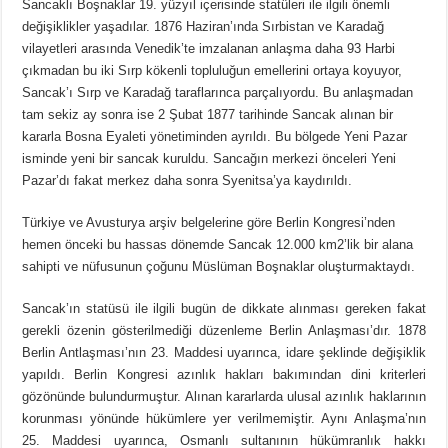
Sancaklı Boşnaklar 19. yüzyıl içerisinde statüleri ile ilgili önemli
değişiklikler yaşadılar. 1876 Haziran’ında Sırbistan ve Karadağ
vilayetleri arasında Venedik’te imzalanan anlaşma daha 93 Harbi
çıkmadan bu iki Sırp kökenli topluluğun emellerini ortaya koyuyor,
Sancak’ı Sırp ve Karadağ taraflarınca parçalıyordu. Bu anlaşmadan
tam sekiz ay sonra ise 2 Şubat 1877 tarihinde Sancak alınan bir
kararla Bosna Eyaleti yönetiminden ayrıldı. Bu bölgede Yeni Pazar
isminde yeni bir sancak kuruldu. Sancağın merkezi önceleri Yeni
Pazar’dı fakat merkez daha sonra Syenitsa’ya kaydırıldı.
Türkiye ve Avusturya arşiv belgelerine göre Berlin Kongresi’nden
hemen önceki bu hassas dönemde Sancak 12.000 km2’lik bir alana
sahipti ve nüfusunun çoğunu Müslüman Boşnaklar oluşturmaktaydı.
Sancak’ın statüsü ile ilgili bugün de dikkate alınması gereken fakat
gerekli özenin gösterilmediği düzenleme Berlin Anlaşması’dır. 1878
Berlin Antlaşması’nın 23. Maddesi uyarınca, idare şeklinde değişiklik
yapıldı. Berlin Kongresi azınlık hakları bakımından dini kriterleri
gözönünde bulundurmuştur. Alınan kararlarda ulusal azınlık haklarının
korunması yönünde hükümlere yer verilmemiştir. Aynı Anlaşma’nın
25. Maddesi uyarınca, Osmanlı sultanının hükümranlık hakkı