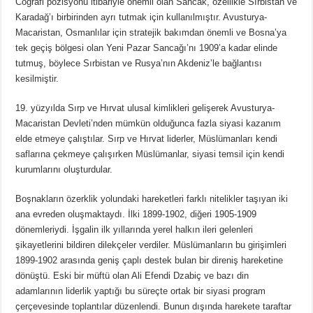
Coğrafi pozisyonu itibariyle önemli olan Sancak, özellikle Sırbistan ve
Karadağ’ı birbirinden ayrı tutmak için kullanılmıştır. Avusturya-
Macaristan, Osmanlılar için stratejik bakımdan önemli ve Bosna’ya
tek geçiş bölgesi olan Yeni Pazar Sancağı’nı 1909’a kadar elinde
tutmuş, böylece Sırbistan ve Rusya’nın Akdeniz’le bağlantısı
kesilmiştir.
19. yüzyılda Sırp ve Hırvat ulusal kimlikleri gelişerek Avusturya-
Macaristan Devleti’nden mümkün olduğunca fazla siyasi kazanım
elde etmeye çalıştılar. Sırp ve Hırvat liderler, Müslümanları kendi
saflarına çekmeye çalışırken Müslümanlar, siyasi temsil için kendi
kurumlarını oluşturdular.
Boşnakların özerklik yolundaki hareketleri farklı nitelikler taşıyan iki
ana evreden oluşmaktaydı. İlki 1899-1902, diğeri 1905-1909
dönemleriydi. İşgalin ilk yıllarında yerel halkın ileri gelenleri
şikayetlerini bildiren dilekçeler verdiler. Müslümanların bu girişimleri
1899-1902 arasında geniş çaplı destek bulan bir direniş hareketine
dönüştü. Eski bir müftü olan Ali Efendi Dzabiç ve bazı din
adamlarının liderlik yaptığı bu süreçte ortak bir siyasi program
çerçevesinde toplantılar düzenlendi. Bunun dışında harekete taraftar