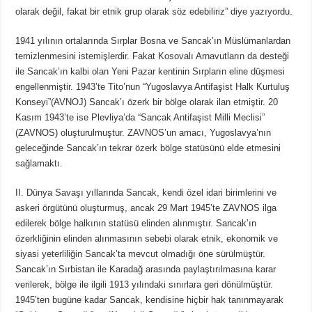
olarak değil, fakat bir etnik grup olarak söz edebiliriz” diye yazıyordu.
1941 yılının ortalarında Sırplar Bosna ve Sancak’ın Müslümanlardan
temizlenmesini istemişlerdir. Fakat Kosovalı Arnavutların da desteği
ile Sancak’ın kalbi olan Yeni Pazar kentinin Sırpların eline düşmesi
engellenmiştir. 1943’te Tito’nun “Yugoslavya Antifaşist Halk Kurtuluş
Konseyi”(AVNOJ) Sancak’ı özerk bir bölge olarak ilan etmiştir. 20
Kasım 1943’te ise Plevliya’da “Sancak Antifaşist Milli Meclisi”
(ZAVNOS) oluşturulmuştur. ZAVNOS’un amacı, Yugoslavya’nın
geleceğinde Sancak’ın tekrar özerk bölge statüsünü elde etmesini
sağlamaktı.
II. Dünya Savaşı yıllarında Sancak, kendi özel idari birimlerini ve
askeri örgütünü oluşturmuş, ancak 29 Mart 1945’te ZAVNOS ilga
edilerek bölge halkının statüsü elinden alınmıştır. Sancak’ın
özerkliğinin elinden alınmasının sebebi olarak etnik, ekonomik ve
siyasi yeterliliğin Sancak’ta mevcut olmadığı öne sürülmüştür.
Sancak’ın Sırbistan ile Karadağ arasında paylaştırılmasına karar
verilerek, bölge ile ilgili 1913 yılındaki sınırlara geri dönülmüştür.
1945’ten bugüne kadar Sancak, kendisine hiçbir hak tanınmayarak