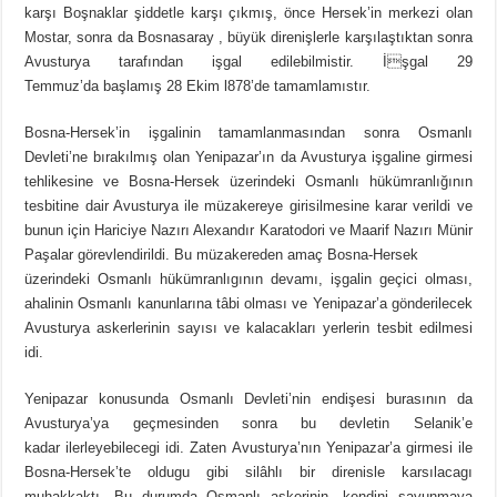
karşı Boşnaklar şiddetle karşı çıkmış, önce Hersek’in merkezi olan
Mostar, sonra da Bosnasaray , büyük direnişlerle karşılaştıktan sonra
Avusturya tarafından işgal edilebilmistir. İşgal 29
Temmuz’da başlamış 28 Ekim l878’de tamamlamıstır.
Bosna-Hersek’in işgalinin tamamlanmasından sonra Osmanlı
Devleti’ne bırakılmış olan Yenipazar’ın da Avusturya işgaline girmesi
tehlikesine ve Bosna-Hersek üzerindeki Osmanlı hükümranlığının
tesbitine dair Avusturya ile müzakereye girisilmesine karar verildi ve
bunun için Hariciye Nazırı Alexandır Karatodori ve Maarif Nazırı Münir
Paşalar görevlendirildi. Bu müzakereden amaç Bosna-Hersek
üzerindeki Osmanlı hükümranlıgının devamı, işgalin geçici olması,
ahalinin Osmanlı kanunlarına tâbi olması ve Yenipazar’a gönderilecek
Avusturya askerlerinin sayısı ve kalacakları yerlerin tesbit edilmesi
idi.
Yenipazar konusunda Osmanlı Devleti’nin endişesi burasının da
Avusturya’ya geçmesinden sonra bu devletin Selanik’e
kadar ilerleyebilecegi idi. Zaten Avusturya’nın Yenipazar’a girmesi ile
Bosna-Hersek’te oldugu gibi silâhlı bir direnisle karsılacagı
muhakkaktı. Bu durumda Osmanlı askerinin, kendini savunmaya