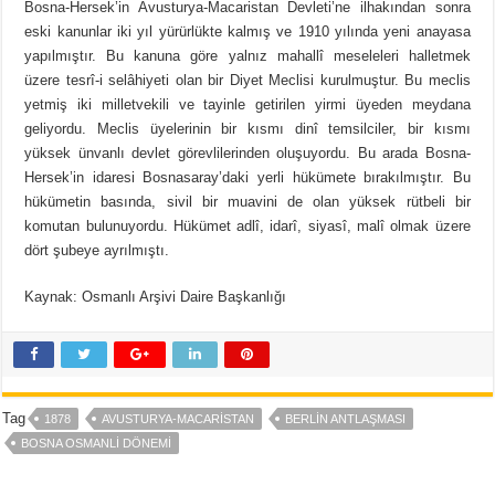
Bosna-Hersek’in Avusturya-Macaristan Devleti’ne ilhakından sonra
eski kanunlar iki yıl yürürlükte kalmış ve 1910 yılında yeni anayasa
yapılmıştır. Bu kanuna göre yalnız mahallî meseleleri halletmek
üzere tesrî-i selâhiyeti olan bir Diyet Meclisi kurulmuştur. Bu meclis
yetmiş iki milletvekili ve tayinle getirilen yirmi üyeden meydana
geliyordu. Meclis üyelerinin bir kısmı dinî temsilciler, bir kısmı
yüksek ünvanlı devlet görevlilerinden oluşuyordu. Bu arada Bosna-
Hersek’in idaresi Bosnasaray’daki yerli hükümete bırakılmıştır. Bu
hükümetin basında, sivil bir muavini de olan yüksek rütbeli bir
komutan bulunuyordu. Hükümet adlî, idarî, siyasî, malî olmak üzere
dört şubeye ayrılmıştı.
Kaynak: Osmanlı Arşivi Daire Başkanlığı
Tag
1878
AVUSTURYA-MACARISTAN
BERLIN ANTLAŞMASI
BOSNA OSMANLI DÖNEMI