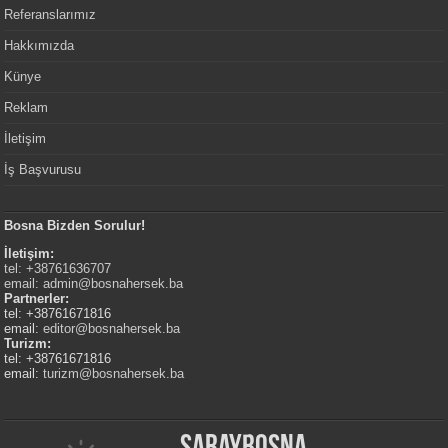
Referanslarımız
Hakkımızda
Künye
Reklam
İletişim
İş Başvurusu
Bosna Bizden Sorulur!
İletişim:
tel: +38761636707
email:
admin@bosnahersek.ba
Partnerler:
tel: +38761671816
email:
editor@bosnahersek.ba
Turizm:
tel: +38761671816
email:
turizm@bosnahersek.ba