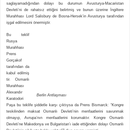
saglayamadığından dolayı bu durumun Avusturya-Macaristan
Devleti’ni de rahatsız ettiğini belirtmiş ve bunun üzerine İngiltere
Murahhası Lord Salisbury de Bosna-Hersek’in Avusturya tarafından
işgal edilmesini önermiştir.
Bu teklif
Rusya
Murahhası
Prens
Gorçakof
tarafından da
kabul edilmiş
tir. Osmanlı
Murahhası
Alexandır
Berlin Antlaşması
Karatodori
Paşa bu teklife şiddetle karşı çıktıysa da Prens Bismarck: “Kongre
teskilinden maksat Osmanlı Devleti’nin menfaatlerini savunmak
olmayıp, Avrupa’nın menfaatlerini korumaktır. Kongre Osmanlı
Devleti’ne Makedonya ve Bulgaristan’ı iade ettiğinden dolayı Osmanlı