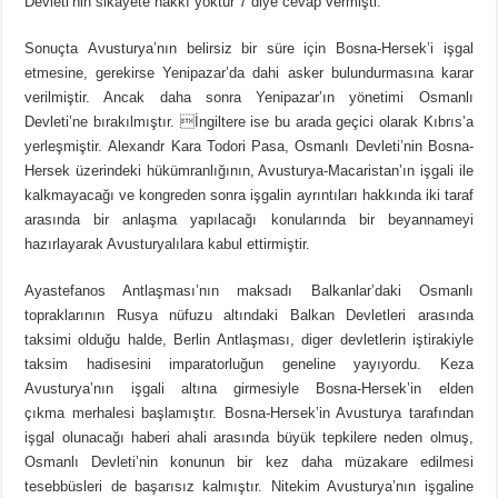
Devleti’nin sikâyete hakkı yoktur”7 diye cevap vermişti.
Sonuçta Avusturya’nın belirsiz bir süre için Bosna-Hersek’i işgal
etmesine, gerekirse Yenipazar’da dahi asker bulundurmasına karar
verilmiştir. Ancak daha sonra Yenipazar’ın yönetimi Osmanlı
Devleti’ne bırakılmıştır. İngiltere ise bu arada geçici olarak Kıbrıs’a
yerleşmiştir. Alexandr Kara Todori Pasa, Osmanlı Devleti’nin Bosna-
Hersek üzerindeki hükümranlığının, Avusturya-Macaristan’ın işgali ile
kalkmayacağı ve kongreden sonra işgalin ayrıntıları hakkında iki taraf
arasında bir anlaşma yapılacağı konularında bir beyannameyi
hazırlayarak Avusturyalılara kabul ettirmiştir.
Ayastefanos Antlaşması’nın maksadı Balkanlar’daki Osmanlı
topraklarının Rusya nüfuzu altındaki Balkan Devletleri arasında
taksimi olduğu halde, Berlin Antlaşması, diger devletlerin iştirakiyle
taksim hadisesini imparatorluğun geneline yayıyordu. Keza
Avusturya’nın işgali altına girmesiyle Bosna-Hersek’in elden
çıkma merhalesi başlamıştır. Bosna-Hersek’in Avusturya tarafından
işgal olunacağı haberi ahali arasında büyük tepkilere neden olmuş,
Osmanlı Devleti’nin konunun bir kez daha müzakare edilmesi
tesebbüsleri de başarısız kalmıştır. Nitekim Avusturya’nın işgaline