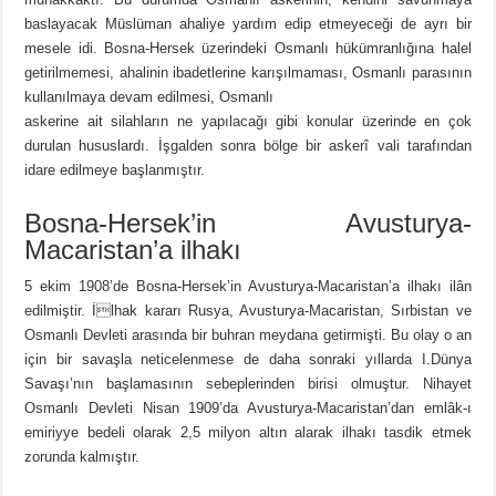
baslayacak Müslüman ahaliye yardım edip etmeyeceği de ayrı bir
mesele idi. Bosna-Hersek üzerindeki Osmanlı hükümranlığına halel
getirilmemesi, ahalinin ibadetlerine karışılmaması, Osmanlı parasının
kullanılmaya devam edilmesi, Osmanlı
askerine ait silahların ne yapılacağı gibi konular üzerinde en çok
durulan hususlardı. İşgalden sonra bölge bir askerî vali tarafından
idare edilmeye başlanmıştır.
Bosna-Hersek’in Avusturya-
Macaristan’a ilhakı
5 ekim 1908’de Bosna-Hersek’in Avusturya-Macaristan’a ilhakı ilân
edilmiştir. İlhak kararı Rusya, Avusturya-Macaristan, Sırbistan ve
Osmanlı Devleti arasında bir buhran meydana getirmişti. Bu olay o an
için bir savaşla neticelenmese de daha sonraki yıllarda I.Dünya
Savaşı’nın başlamasının sebeplerinden birisi olmuştur. Nihayet
Osmanlı Devleti Nisan 1909’da Avusturya-Macaristan’dan emlâk-ı
emiriyye bedeli olarak 2,5 milyon altın alarak ilhakı tasdik etmek
zorunda kalmıştır.