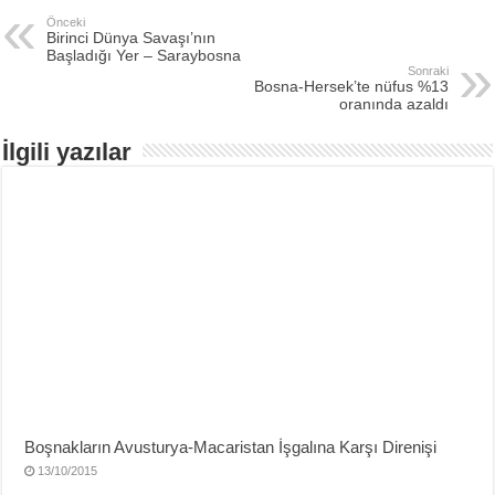
Önceki
Birinci Dünya Savaşı’nın
Başladığı Yer – Saraybosna
Sonraki
Bosna-Hersek’te nüfus %13
oranında azaldı
İlgili yazılar
Boşnakların Avusturya-Macaristan İşgalına Karşı Direnişi
13/10/2015